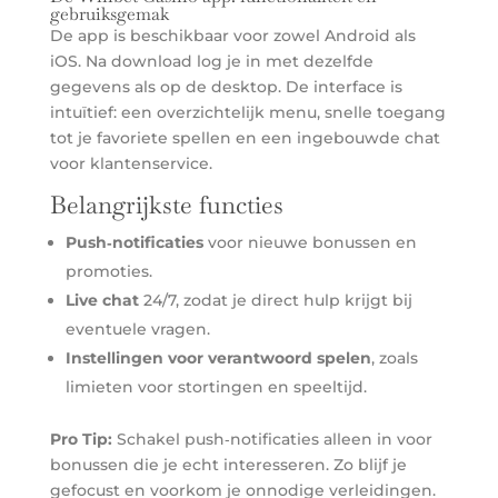
gebruiksgemak
De app is beschikbaar voor zowel Android als
iOS. Na download log je in met dezelfde
gegevens als op de desktop. De interface is
intuïtief: een overzichtelijk menu, snelle toegang
tot je favoriete spellen en een ingebouwde chat
voor klantenservice.
Belangrijkste functies
Push‑notificaties
voor nieuwe bonussen en
promoties.
Live chat
24/7, zodat je direct hulp krijgt bij
eventuele vragen.
Instellingen voor verantwoord spelen
, zoals
limieten voor stortingen en speeltijd.
Pro Tip:
Schakel push‑notificaties alleen in voor
bonussen die je echt interesseren. Zo blijf je
gefocust en voorkom je onnodige verleidingen.