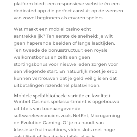
platform biedt een responsieve website én een
dedicated app die perfect aansluit op de wensen
van zowel beginners als ervaren spelers.
Wat maakt een mobiel casino echt
aantrekkelijk? Ten eerste de snelheid: je wilt
geen haperende beelden of lange laadtijden.
Ten tweede de bonusstructuur: een royale
welkomstbonus en zelfs een geen
stortingsbonus voor nieuwe leden zorgen voor
een vliegende start. En natuurlijk moet je erop
kunnen vertrouwen dat je geld veilig is en dat
uitbetalingen razendsnel plaatsvinden.
Mobiele spelbibliotheek: variatie en kwaliteit
Winbet Casino’s spelassortiment is opgebouwd
uit titels van toonaangevende
softwareleveranciers zoals NetEnt, Microgaming
en Evolution Gaming. Of je nu houdt van
klassieke fruitmachines, video slots met hoge
volatiliteit of live dealer tafels, alles is