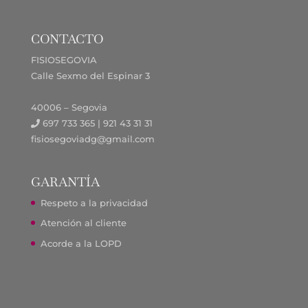
CONTACTO
FISIOSEGOVIA
Calle Sexmo del Espinar 3
40006 – Segovia
697 733 365 | 921 43 31 31
fisiosegoviadg@gmail.com
GARANTÍA
Respeto a la privacidad
Atención al cliente
Acorde a la LOPD