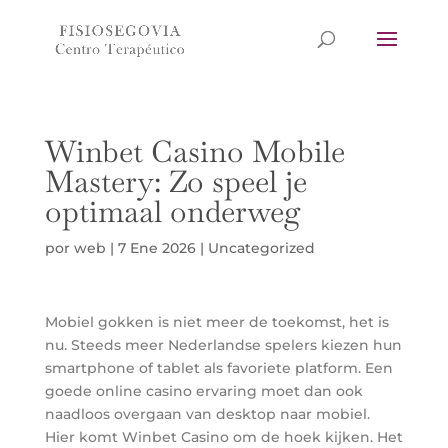
Winbet Casino Mobile
Mastery: Zo speel je
optimaal onderweg
por
web
|
7 Ene 2026
|
Uncategorized
Mobiel gokken is niet meer de toekomst, het is
nu. Steeds meer Nederlandse spelers kiezen hun
smartphone of tablet als favoriete platform. Een
goede online casino ervaring moet dan ook
naadloos overgaan van desktop naar mobiel.
Hier komt Winbet Casino om de hoek kijken. Het