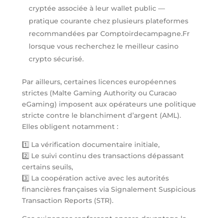
cryptée associée à leur wallet public —
pratique courante chez plusieurs plateformes
recommandées par Comptoirdecampagne.Fr
lorsque vous recherchez le meilleur casino
crypto sécurisé.
Par ailleurs, certaines licences européennes
strictes (Malte Gaming Authority ou Curacao
eGaming) imposent aux opérateurs une politique
stricte contre le blanchiment d’argent (AML).
Elles obligent notamment :
1️⃣ La vérification documentaire initiale,
2️⃣ Le suivi continu des transactions dépassant
certains seuils,
3️⃣ La coopération active avec les autorités
financières françaises via Signalement Suspicious
Transaction Reports (STR).