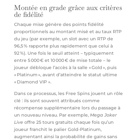
Montée en grade grâce aux critères
de fidélité
Chaque mise génère des points fidélité
proportionnels au montant misé et au taux RTP
du jeu (par exemple, un slot avec un RTP de
96,5 % rapporte plus rapidement que celui à
92 %). Une fois le seuil atteint – typiquement
entre 5 000 € et 10 000 € de mise totale – le
joueur débloque l’accès à la salle « Gold », puis
« Platinum », avant d’atteindre le statut ultime
« Diamond VIP ».
Dans ce processus, les Free Spins jouent un rôle
clé : ils sont souvent attribués comme
récompense supplémentaire lors du passage à
un nouveau niveau. Par exemple,
Mega Joker
Live
offre 25 tours gratuits chaque fois qu’un
joueur franchit le palier Gold‑Platinum,
augmentant ainsi la probabilité de gains sans