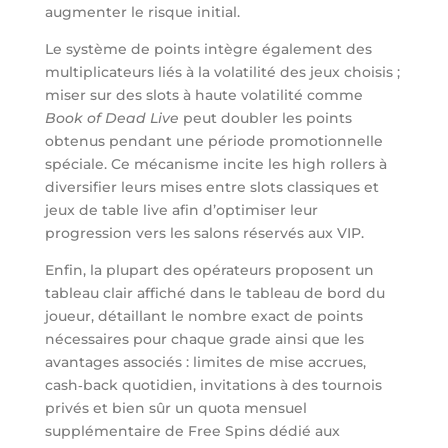
augmenter le risque initial.
Le système de points intègre également des
multiplicateurs liés à la volatilité des jeux choisis ;
miser sur des slots à haute volatilité comme
Book of Dead Live
peut doubler les points
obtenus pendant une période promotionnelle
spéciale. Ce mécanisme incite les high rollers à
diversifier leurs mises entre slots classiques et
jeux de table live afin d’optimiser leur
progression vers les salons réservés aux VIP.
Enfin, la plupart des opérateurs proposent un
tableau clair affiché dans le tableau de bord du
joueur, détaillant le nombre exact de points
nécessaires pour chaque grade ainsi que les
avantages associés : limites de mise accrues,
cash‑back quotidien, invitations à des tournois
privés et bien sûr un quota mensuel
supplémentaire de Free Spins dédié aux