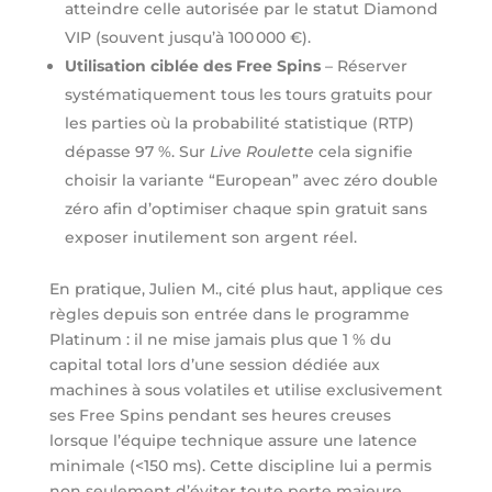
atteindre celle autorisée par le statut Diamond
VIP (souvent jusqu’à 100 000 €).
Utilisation ciblée des Free Spins
– Réserver
systématiquement tous les tours gratuits pour
les parties où la probabilité statistique (RTP)
dépasse 97 %. Sur
Live Roulette
cela signifie
choisir la variante “European” avec zéro double
zéro afin d’optimiser chaque spin gratuit sans
exposer inutilement son argent réel.
En pratique, Julien M., cité plus haut, applique ces
règles depuis son entrée dans le programme
Platinum : il ne mise jamais plus que 1 % du
capital total lors d’une session dédiée aux
machines à sous volatiles et utilise exclusivement
ses Free Spins pendant ses heures creuses
lorsque l’équipe technique assure une latence
minimale (<150 ms). Cette discipline lui a permis
non seulement d’éviter toute perte majeure