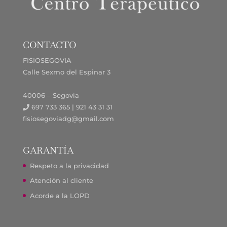
CONTACTO
FISIOSEGOVIA
Calle Sexmo del Espinar 3
40006 – Segovia
697 733 365 | 921 43 31 31
fisiosegoviadg@gmail.com
GARANTÍA
Respeto a la privacidad
Atención al cliente
Acorde a la LOPD