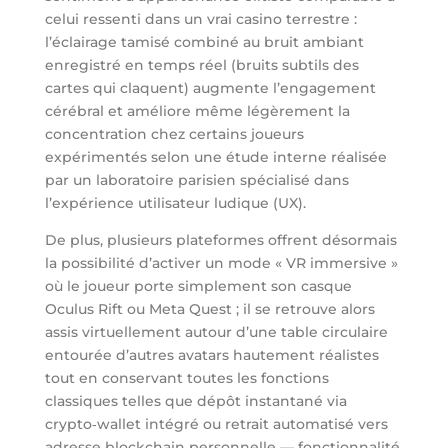
celui ressenti dans un vrai casino terrestre :
l’éclairage tamisé combiné au bruit ambiant
enregistré en temps réel (bruits subtils des
cartes qui claquent) augmente l’engagement
cérébral et améliore même légèrement la
concentration chez certains joueurs
expérimentés selon une étude interne réalisée
par un laboratoire parisien spécialisé dans
l’expérience utilisateur ludique (UX).
De plus, plusieurs plateformes offrent désormais
la possibilité d’activer un mode « VR immersive »
où le joueur porte simplement son casque
Oculus Rift ou Meta Quest ; il se retrouve alors
assis virtuellement autour d’une table circulaire
entourée d’autres avatars hautement réalistes
tout en conservant toutes les fonctions
classiques telles que dépôt instantané via
crypto‑wallet intégré ou retrait automatisé vers
adresse blockchain personnelle — fonctionnalité