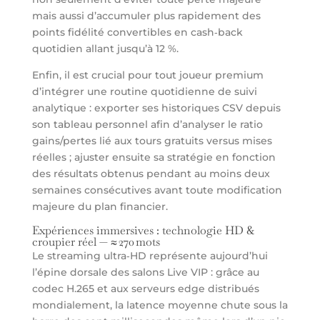
mais aussi d’accumuler plus rapidement des
points fidélité convertibles en cash‑back
quotidien allant jusqu’à 12 %.
Enfin, il est crucial pour tout joueur premium
d’intégrer une routine quotidienne de suivi
analytique : exporter ses historiques CSV depuis
son tableau personnel afin d’analyser le ratio
gains/pertes lié aux tours gratuits versus mises
réelles ; ajuster ensuite sa stratégie en fonction
des résultats obtenus pendant au moins deux
semaines consécutives avant toute modification
majeure du plan financier.
Expériences immersives : technologie HD &
croupier réel — ≈ 270 mots
Le streaming ultra‑HD représente aujourd’hui
l’épine dorsale des salons Live VIP : grâce au
codec H.265 et aux serveurs edge distribués
mondialement, la latence moyenne chute sous la