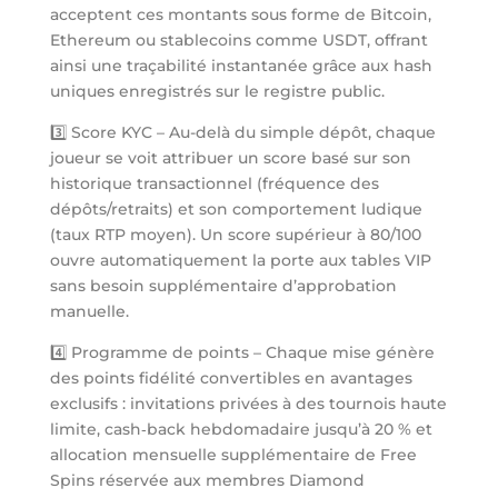
acceptent ces montants sous forme de Bitcoin,
Ethereum ou stablecoins comme USDT, offrant
ainsi une traçabilité instantanée grâce aux hash
uniques enregistrés sur le registre public.
3️⃣ Score KYC – Au-delà du simple dépôt, chaque
joueur se voit attribuer un score basé sur son
historique transactionnel (fréquence des
dépôts/retraits) et son comportement ludique
(taux RTP moyen). Un score supérieur à 80/100
ouvre automatiquement la porte aux tables VIP
sans besoin supplémentaire d’approbation
manuelle.
4️⃣ Programme de points – Chaque mise génère
des points fidélité convertibles en avantages
exclusifs : invitations privées à des tournois haute
limite, cash‑back hebdomadaire jusqu’à 20 % et
allocation mensuelle supplémentaire de Free
Spins réservée aux membres Diamond