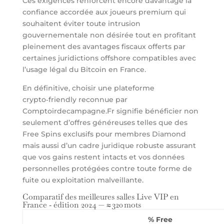
Ces exigences renforcent encore davantage la
confiance accordée aux joueurs premium qui
souhaitent éviter toute intrusion
gouvernementale non désirée tout en profitant
pleinement des avantages fiscaux offerts par
certaines juridictions offshore compatibles avec
l’usage légal du Bitcoin en France.
En définitive, choisir une plateforme
crypto‑friendly reconnue par
Comptoirdecampagne.Fr signifie bénéficier non
seulement d’offres généreuses telles que des
Free Spins exclusifs pour membres Diamond
mais aussi d’un cadre juridique robuste assurant
que vos gains restent intacts et vos données
personnelles protégées contre toute forme de
fuite ou exploitation malveillante.
Comparatif des meilleures salles Live VIP en
France ‑ édition 2024 — ≈ 320 mots
% Free