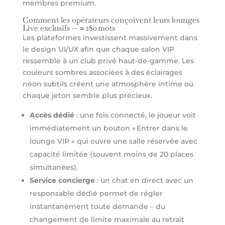
membres premium.
Comment les opérateurs conçoivent leurs lounges
Live exclusifs — ≈ 280 mots
Les plateformes investissent massivement dans
le design UI/UX afin que chaque salon VIP
ressemble à un club privé haut‑de‑gamme. Les
couleurs sombres associées à des éclairages
néon subtils créent une atmosphère intime où
chaque jeton semble plus précieux.
Accès dédié
: une fois connecté, le joueur voit
immédiatement un bouton « Entrer dans le
lounge VIP » qui ouvre une salle réservée avec
capacité limitée (souvent moins de 20 places
simultanées).
Service concierge
: un chat en direct avec un
responsable dédié permet de régler
instantanément toute demande – du
changement de limite maximale au retrait