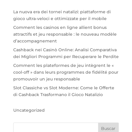
La nuova era dei tornei natalizi: piattaforme di
gioco ultra‑veloci e ottimizzate per il mobile
Comment les casinos en ligne allient bonus
attractifs et jeu responsable : le nouveau modèle
d’accompagnement
Cashback nei Casinò Online: Analisi Comparativa
dei Migliori Programmi per Recuperare le Perdite
Comment les plateformes de jeu intègrent le «
cool‑off » dans leurs programmes de fidélité pour
promouvoir un jeu responsable
Slot Classiche vs Slot Moderne: Come le Offerte
di Cashback Trasformano il Gioco Natalizio
Uncategorized
Buscar