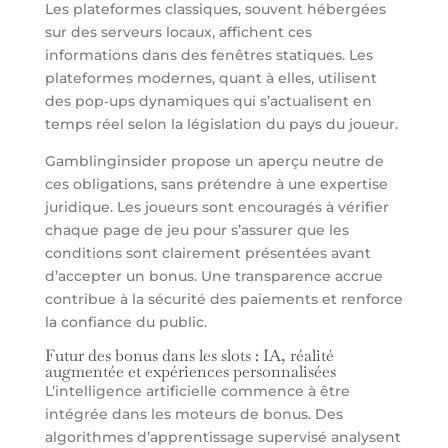
Les plateformes classiques, souvent hébergées
sur des serveurs locaux, affichent ces
informations dans des fenêtres statiques. Les
plateformes modernes, quant à elles, utilisent
des pop‑ups dynamiques qui s’actualisent en
temps réel selon la législation du pays du joueur.
Gamblinginsider propose un aperçu neutre de
ces obligations, sans prétendre à une expertise
juridique. Les joueurs sont encouragés à vérifier
chaque page de jeu pour s’assurer que les
conditions sont clairement présentées avant
d’accepter un bonus. Une transparence accrue
contribue à la sécurité des paiements et renforce
la confiance du public.
Futur des bonus dans les slots : IA, réalité
augmentée et expériences personnalisées
L’intelligence artificielle commence à être
intégrée dans les moteurs de bonus. Des
algorithmes d’apprentissage supervisé analysent