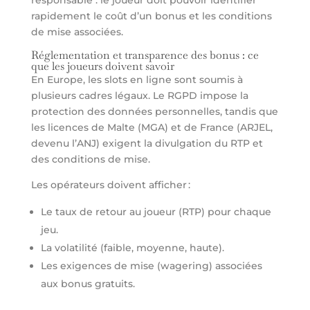
responsable : le joueur doit pouvoir identifier
rapidement le coût d’un bonus et les conditions
de mise associées.
Réglementation et transparence des bonus : ce
que les joueurs doivent savoir
En Europe, les slots en ligne sont soumis à
plusieurs cadres légaux. Le RGPD impose la
protection des données personnelles, tandis que
les licences de Malte (MGA) et de France (ARJEL,
devenu l’ANJ) exigent la divulgation du RTP et
des conditions de mise.
Les opérateurs doivent afficher :
Le taux de retour au joueur (RTP) pour chaque
jeu.
La volatilité (faible, moyenne, haute).
Les exigences de mise (wagering) associées
aux bonus gratuits.