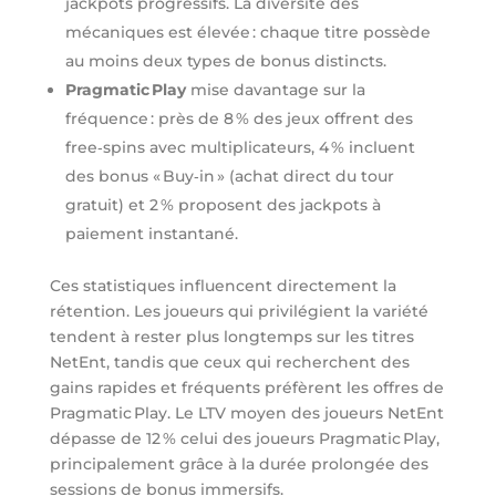
jackpots progressifs. La diversité des
mécaniques est élevée : chaque titre possède
au moins deux types de bonus distincts.
Pragmatic Play
mise davantage sur la
fréquence : près de 8 % des jeux offrent des
free‑spins avec multiplicateurs, 4 % incluent
des bonus « Buy‑in » (achat direct du tour
gratuit) et 2 % proposent des jackpots à
paiement instantané.
Ces statistiques influencent directement la
rétention. Les joueurs qui privilégient la variété
tendent à rester plus longtemps sur les titres
NetEnt, tandis que ceux qui recherchent des
gains rapides et fréquents préfèrent les offres de
Pragmatic Play. Le LTV moyen des joueurs NetEnt
dépasse de 12 % celui des joueurs Pragmatic Play,
principalement grâce à la durée prolongée des
sessions de bonus immersifs.