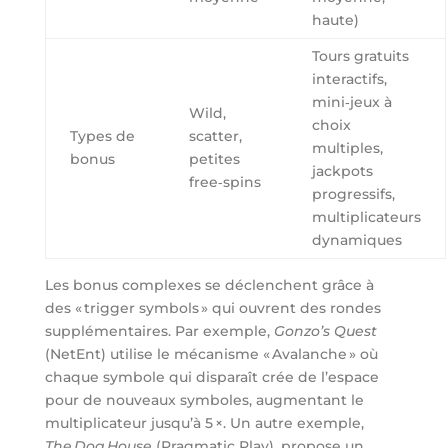
haute)
Tours gratuits
interactifs,
mini‑jeux à
Wild,
choix
Types de
scatter,
multiples,
bonus
petites
jackpots
free‑spins
progressifs,
multiplicateurs
dynamiques
Les bonus complexes se déclenchent grâce à
des « trigger symbols » qui ouvrent des rondes
supplémentaires. Par exemple,
Gonzo’s Quest
(NetEnt) utilise le mécanisme « Avalanche » où
chaque symbole qui disparaît crée de l’espace
pour de nouveaux symboles, augmentant le
multiplicateur jusqu’à 5 ×. Un autre exemple,
The Dog House
(Pragmatic Play), propose un