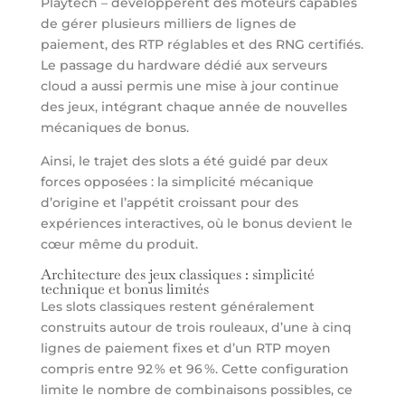
Playtech – développèrent des moteurs capables
de gérer plusieurs milliers de lignes de
paiement, des RTP réglables et des RNG certifiés.
Le passage du hardware dédié aux serveurs
cloud a aussi permis une mise à jour continue
des jeux, intégrant chaque année de nouvelles
mécaniques de bonus.
Ainsi, le trajet des slots a été guidé par deux
forces opposées : la simplicité mécanique
d’origine et l’appétit croissant pour des
expériences interactives, où le bonus devient le
cœur même du produit.
Architecture des jeux classiques : simplicité
technique et bonus limités
Les slots classiques restent généralement
construits autour de trois rouleaux, d’une à cinq
lignes de paiement fixes et d’un RTP moyen
compris entre 92 % et 96 %. Cette configuration
limite le nombre de combinaisons possibles, ce