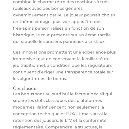
combine le charme rétro des machines à trois
rouleaux avec des bonus générés
dynamiquement par IA. Le joueur pourrait choisir
un thème vintage, puis voir apparaître des
free‑spins personnalisés en fonction de son
historique, le tout présenté sur un écran tactile
qui rappelle les anciens panneaux à cristaux.
Ces innovations promettent une expérience plus
immersive tout en conservant la familiarité du
jeu traditionnel, à condition que les régulateurs
continuent d’exiger une transparence totale sur
les algorithmes de bonus.
Conclusion
Les bonus sont aujourd’hui le facteur décisif qui
sépare les slots classiques des plateformes
modernes. Ils influencent non seulement la
conception technique et l’UX/UI, mais aussi la
rétention des joueurs, le LTV et la conformité
réglementaire. Comprendre la structure, la