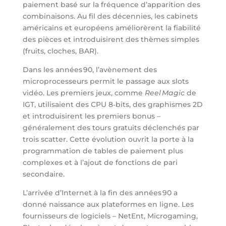
paiement basé sur la fréquence d’apparition des
combinaisons. Au fil des décennies, les cabinets
américains et européens améliorèrent la fiabilité
des pièces et introduisirent des thèmes simples
(fruits, cloches, BAR).
Dans les années 90, l’avènement des
microprocesseurs permit le passage aux slots
vidéo. Les premiers jeux, comme
Reel Magic
de
IGT, utilisaient des CPU 8‑bits, des graphismes 2D
et introduisirent les premiers bonus –
généralement des tours gratuits déclenchés par
trois scatter. Cette évolution ouvrit la porte à la
programmation de tables de paiement plus
complexes et à l’ajout de fonctions de pari
secondaire.
L’arrivée d’Internet à la fin des années 90 a
donné naissance aux plateformes en ligne. Les
fournisseurs de logiciels – NetEnt, Microgaming,