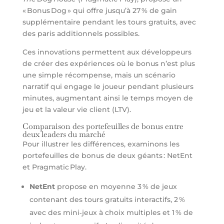
« Bonus Dog » qui offre jusqu’à 27 % de gain
supplémentaire pendant les tours gratuits, avec
des paris additionnels possibles.
Ces innovations permettent aux développeurs
de créer des expériences où le bonus n’est plus
une simple récompense, mais un scénario
narratif qui engage le joueur pendant plusieurs
minutes, augmentant ainsi le temps moyen de
jeu et la valeur vie client (LTV).
Comparaison des portefeuilles de bonus entre
deux leaders du marché
Pour illustrer les différences, examinons les
portefeuilles de bonus de deux géants : NetEnt
et Pragmatic Play.
NetEnt
propose en moyenne 3 % de jeux
contenant des tours gratuits interactifs, 2 %
avec des mini‑jeux à choix multiples et 1 % de