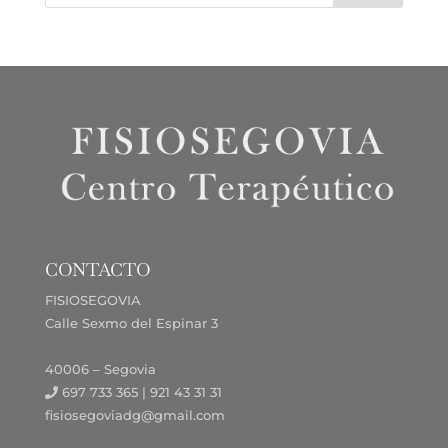
CONTACTO
FISIOSEGOVIA
Calle Sexmo del Espinar 3
40006 – Segovia
697 733 365 | 921 43 31 31
fisiosegoviadg@gmail.com