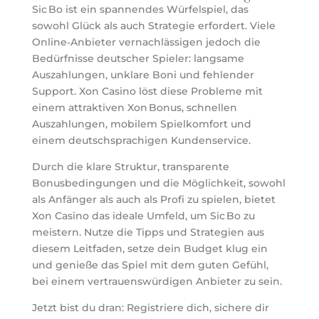
Sic Bo ist ein spannendes Würfelspiel, das
sowohl Glück als auch Strategie erfordert. Viele
Online‑Anbieter vernachlässigen jedoch die
Bedürfnisse deutscher Spieler: langsame
Auszahlungen, unklare Boni und fehlender
Support. Xon Casino löst diese Probleme mit
einem attraktiven Xon Bonus, schnellen
Auszahlungen, mobilem Spielkomfort und
einem deutschsprachigen Kundenservice.
Durch die klare Struktur, transparente
Bonusbedingungen und die Möglichkeit, sowohl
als Anfänger als auch als Profi zu spielen, bietet
Xon Casino das ideale Umfeld, um Sic Bo zu
meistern. Nutze die Tipps und Strategien aus
diesem Leitfaden, setze dein Budget klug ein
und genieße das Spiel mit dem guten Gefühl,
bei einem vertrauenswürdigen Anbieter zu sein.
Jetzt bist du dran: Registriere dich, sichere dir