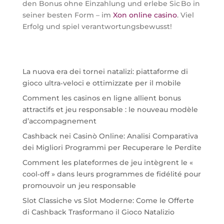
den Bonus ohne Einzahlung und erlebe Sic Bo in
seiner besten Form – im
Xon online casino
. Viel
Erfolg und spiel verantwortungsbewusst!
La nuova era dei tornei natalizi: piattaforme di
gioco ultra‑veloci e ottimizzate per il mobile
Comment les casinos en ligne allient bonus
attractifs et jeu responsable : le nouveau modèle
d’accompagnement
Cashback nei Casinò Online: Analisi Comparativa
dei Migliori Programmi per Recuperare le Perdite
Comment les plateformes de jeu intègrent le «
cool‑off » dans leurs programmes de fidélité pour
promouvoir un jeu responsable
Slot Classiche vs Slot Moderne: Come le Offerte
di Cashback Trasformano il Gioco Natalizio