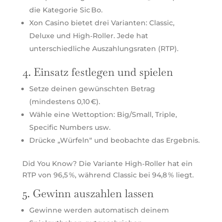
die Kategorie Sic Bo.
Xon Casino bietet drei Varianten: Classic,
Deluxe und High‑Roller. Jede hat
unterschiedliche Auszahlungsraten (RTP).
4. Einsatz festlegen und spielen
Setze deinen gewünschten Betrag
(mindestens 0,10 €).
Wähle eine Wettoption: Big/Small, Triple,
Specific Numbers usw.
Drücke „Würfeln“ und beobachte das Ergebnis.
Did You Know? Die Variante High‑Roller hat ein
RTP von 96,5 %, während Classic bei 94,8 % liegt.
5. Gewinn auszahlen lassen
Gewinne werden automatisch deinem