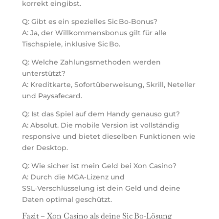
korrekt eingibst.
Q: Gibt es ein spezielles Sic Bo‑Bonus?
A: Ja, der Willkommensbonus gilt für alle
Tischspiele, inklusive Sic Bo.
Q: Welche Zahlungsmethoden werden
unterstützt?
A: Kreditkarte, Sofortüberweisung, Skrill, Neteller
und Paysafecard.
Q: Ist das Spiel auf dem Handy genauso gut?
A: Absolut. Die mobile Version ist vollständig
responsive und bietet dieselben Funktionen wie
der Desktop.
Q: Wie sicher ist mein Geld bei Xon Casino?
A: Durch die MGA‑Lizenz und
SSL‑Verschlüsselung ist dein Geld und deine
Daten optimal geschützt.
Fazit – Xon Casino als deine Sic Bo‑Lösung