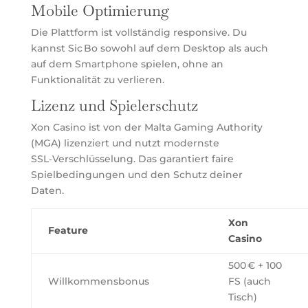
Mobile Optimierung
Die Plattform ist vollständig responsive. Du
kannst Sic Bo sowohl auf dem Desktop als auch
auf dem Smartphone spielen, ohne an
Funktionalität zu verlieren.
Lizenz und Spielerschutz
Xon Casino ist von der Malta Gaming Authority
(MGA) lizenziert und nutzt modernste
SSL‑Verschlüsselung. Das garantiert faire
Spielbedingungen und den Schutz deiner
Daten.
Xon
Feature
Casino
500 € + 100
Willkommensbonus
FS (auch
Tisch)