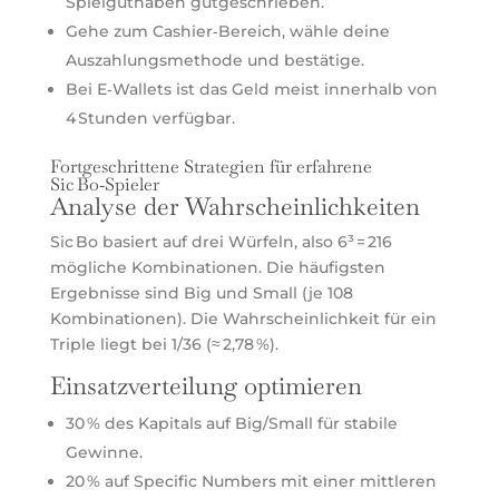
Spielguthaben gutgeschrieben.
Gehe zum Cashier‑Bereich, wähle deine
Auszahlungsmethode und bestätige.
Bei E‑Wallets ist das Geld meist innerhalb von
4 Stunden verfügbar.
Fortgeschrittene Strategien für erfahrene
Sic Bo‑Spieler
Analyse der Wahrscheinlichkeiten
Sic Bo basiert auf drei Würfeln, also 6³ = 216
mögliche Kombinationen. Die häufigsten
Ergebnisse sind Big und Small (je 108
Kombinationen). Die Wahrscheinlichkeit für ein
Triple liegt bei 1/36 (≈ 2,78 %).
Einsatzverteilung optimieren
30 % des Kapitals auf Big/Small für stabile
Gewinne.
20 % auf Specific Numbers mit einer mittleren