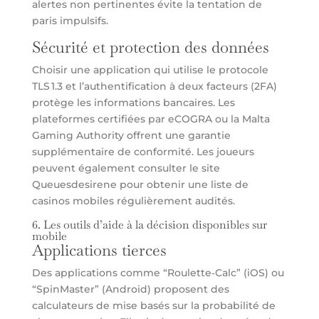
alertes non pertinentes évite la tentation de
paris impulsifs.
Sécurité et protection des données
Choisir une application qui utilise le protocole
TLS 1.3 et l’authentification à deux facteurs (2FA)
protège les informations bancaires. Les
plateformes certifiées par eCOGRA ou la Malta
Gaming Authority offrent une garantie
supplémentaire de conformité. Les joueurs
peuvent également consulter le site
Queuesdesirene pour obtenir une liste de
casinos mobiles régulièrement audités.
6. Les outils d’aide à la décision disponibles sur
mobile
Applications tierces
Des applications comme “Roulette‑Calc” (iOS) ou
“SpinMaster” (Android) proposent des
calculateurs de mise basés sur la probabilité de