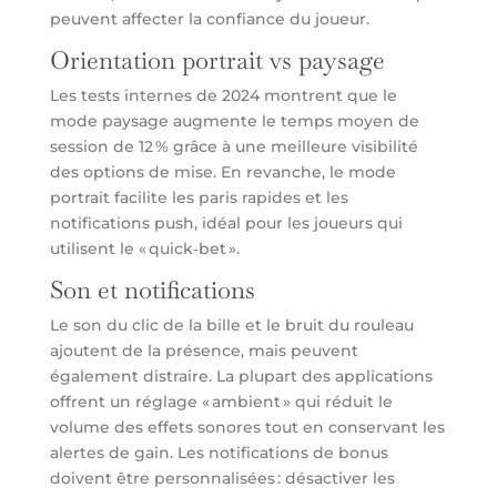
peuvent affecter la confiance du joueur.
Orientation portrait vs paysage
Les tests internes de 2024 montrent que le
mode paysage augmente le temps moyen de
session de 12 % grâce à une meilleure visibilité
des options de mise. En revanche, le mode
portrait facilite les paris rapides et les
notifications push, idéal pour les joueurs qui
utilisent le « quick‑bet ».
Son et notifications
Le son du clic de la bille et le bruit du rouleau
ajoutent de la présence, mais peuvent
également distraire. La plupart des applications
offrent un réglage « ambient » qui réduit le
volume des effets sonores tout en conservant les
alertes de gain. Les notifications de bonus
doivent être personnalisées : désactiver les