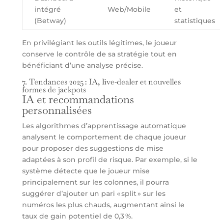
intégré
Web/Mobile
et
(Betway)
statistiques
En privilégiant les outils légitimes, le joueur
conserve le contrôle de sa stratégie tout en
bénéficiant d’une analyse précise.
7. Tendances 2025 : IA, live‑dealer et nouvelles
formes de jackpots
IA et recommandations
personnalisées
Les algorithmes d’apprentissage automatique
analysent le comportement de chaque joueur
pour proposer des suggestions de mise
adaptées à son profil de risque. Par exemple, si le
système détecte que le joueur mise
principalement sur les colonnes, il pourra
suggérer d’ajouter un pari « split » sur les
numéros les plus chauds, augmentant ainsi le
taux de gain potentiel de 0,3 %.