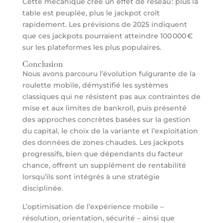
Cette mécanique crée un effet de réseau : plus la
table est peuplée, plus le jackpot croît
rapidement. Les prévisions de 2025 indiquent
que ces jackpots pourraient atteindre 100 000 €
sur les plateformes les plus populaires.
Conclusion
Nous avons parcouru l’évolution fulgurante de la
roulette mobile, démystifié les systèmes
classiques qui ne résistent pas aux contraintes de
mise et aux limites de bankroll, puis présenté
des approches concrètes basées sur la gestion
du capital, le choix de la variante et l’exploitation
des données de zones chaudes. Les jackpots
progressifs, bien que dépendants du facteur
chance, offrent un supplément de rentabilité
lorsqu’ils sont intégrés à une stratégie
disciplinée.
L’optimisation de l’expérience mobile –
résolution, orientation, sécurité – ainsi que