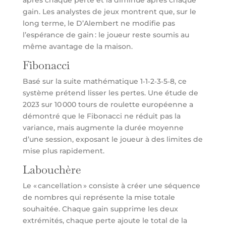
après chaque perte et la diminue après chaque
gain. Les analystes de jeux montrent que, sur le
long terme, le D’Alembert ne modifie pas
l’espérance de gain : le joueur reste soumis au
même avantage de la maison.
Fibonacci
Basé sur la suite mathématique 1‑1‑2‑3‑5‑8, ce
système prétend lisser les pertes. Une étude de
2023 sur 10 000 tours de roulette européenne a
démontré que le Fibonacci ne réduit pas la
variance, mais augmente la durée moyenne
d’une session, exposant le joueur à des limites de
mise plus rapidement.
Labouchère
Le « cancellation » consiste à créer une séquence
de nombres qui représente la mise totale
souhaitée. Chaque gain supprime les deux
extrémités, chaque perte ajoute le total de la