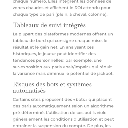
chaque numéro. Elles intègrent les données de
zones chaudes et affichent le ROI attendu pour
chaque type de pari (plein, à cheval, colonne).
Tableaux de suivi intégrés
La plupart des plateformes modernes offrent un
tableau de bord qui consigne chaque mise, le
résultat et le gain net. En analysant ces
historiques, le joueur peut identifier des
tendances personnelles : par exemple, une
sur‑exposition aux paris « pair/impair » qui réduit
la variance mais diminue le potentiel de jackpot.
Risques des bots et systèmes
automatisés
Certains sites proposent des « bots » qui placent
des paris automatiquement selon un algorithme
pré‑déterminé. L’utilisation de ces outils viole
généralement les conditions d’utilisation et peut
entraîner la suspension du compte. De plus, les