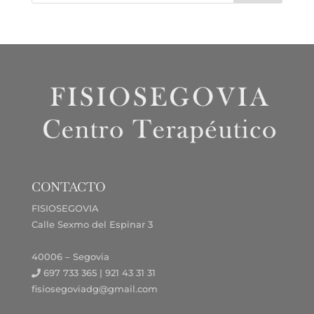
CONTACTO
FISIOSEGOVIA
Calle Sexmo del Espinar 3
40006 – Segovia
697 733 365 | 921 43 31 31
fisiosegoviadg@gmail.com