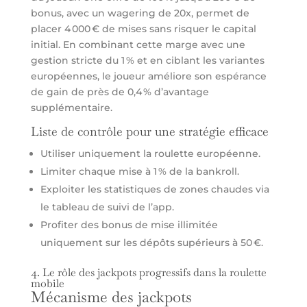
bonus, avec un wagering de 20x, permet de
placer 4 000 € de mises sans risquer le capital
initial. En combinant cette marge avec une
gestion stricte du 1 % et en ciblant les variantes
européennes, le joueur améliore son espérance
de gain de près de 0,4 % d’avantage
supplémentaire.
Liste de contrôle pour une stratégie efficace
Utiliser uniquement la roulette européenne.
Limiter chaque mise à 1 % de la bankroll.
Exploiter les statistiques de zones chaudes via
le tableau de suivi de l’app.
Profiter des bonus de mise illimitée
uniquement sur les dépôts supérieurs à 50 €.
4. Le rôle des jackpots progressifs dans la roulette
mobile
Mécanisme des jackpots