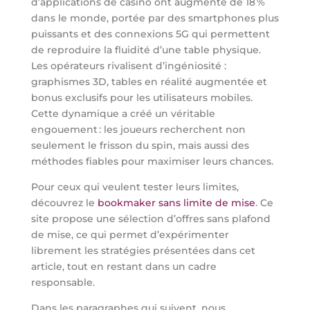
d’applications de casino ont augmenté de 18 %
dans le monde, portée par des smartphones plus
puissants et des connexions 5G qui permettent
de reproduire la fluidité d’une table physique.
Les opérateurs rivalisent d’ingéniosité :
graphismes 3D, tables en réalité augmentée et
bonus exclusifs pour les utilisateurs mobiles.
Cette dynamique a créé un véritable
engouement : les joueurs recherchent non
seulement le frisson du spin, mais aussi des
méthodes fiables pour maximiser leurs chances.
Pour ceux qui veulent tester leurs limites,
découvrez le
bookmaker sans limite de mise
. Ce
site propose une sélection d’offres sans plafond
de mise, ce qui permet d’expérimenter
librement les stratégies présentées dans cet
article, tout en restant dans un cadre
responsable.
Dans les paragraphes qui suivent, nous