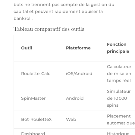
bots ne tiennent pas compte de la gestion du
capital et peuvent rapidement épuiser la
bankroll.
Tableau comparatif des outils
Fonction
Outil
Plateforme
principale
Calculateur
Roulette‑Calc
iOS/Android
de mise en
temps réel
Simulateur
SpinMaster
Android
de 10 000
spins
Placement
Bot‑RouletteX
Web
automatique
Dashboard
Historique