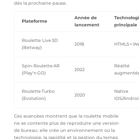
dès la prochaine pause.
Année de
Technolog
Plateforme
lancement
principale
Roulette Live 3D
2018
HTML5 + W
(Betway)
Spin‑Roulette AR
Réalité
2022
(Play’n GO)
augmenté
Roulette Turbo
Native
2020
(Evolution)
iOS/Androi
Ces avancées montrent que la roulette mobile
ne se contente plus de reproduire une version
de bureau ; elle crée un environnement où la
technologie, la rapidité et la gestion du temps