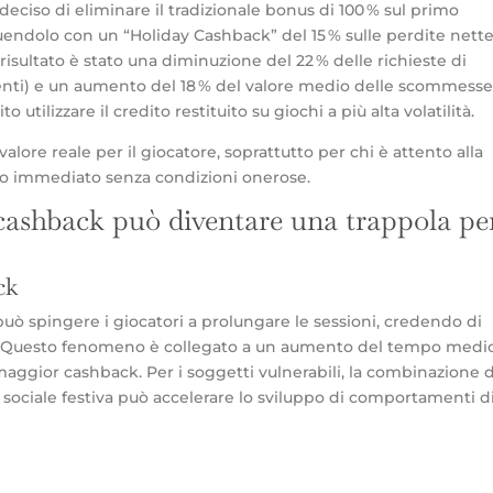
ciso di eliminare il tradizionale bonus di 100 % sul primo
tuendolo con un “Holiday Cashback” del 15 % sulle perdite nette
isultato è stato una diminuzione del 22 % delle richieste di
lenti) e un aumento del 18 % del valore medio delle scommess
 utilizzare il credito restituito su giochi a più alta volatilità.
valore reale per il giocatore, soprattutto per chi è attento alla
rno immediato senza condizioni onerose.
l cashback può diventare una trappola per
ck
 può spingere i giocatori a prolungare le sessioni, credendo di
e. Questo fenomeno è collegato a un aumento del tempo medio
maggior cashback. Per i soggetti vulnerabili, la combinazione d
e sociale festiva può accelerare lo sviluppo di comportamenti d