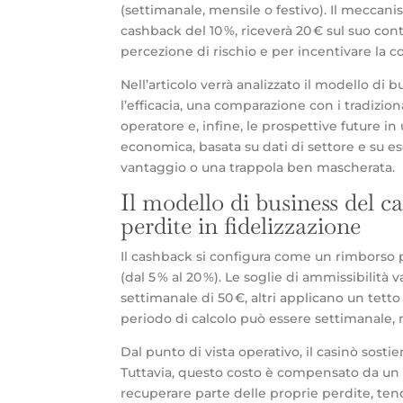
(settimanale, mensile o festivo). Il meccan
cashback del 10 %, riceverà 20 € sul suo co
percezione di rischio e per incentivare la c
Nell’articolo verrà analizzato il modello di
l’efficacia, una comparazione con i tradizion
operatore e, infine, le prospettive future i
economica, basata su dati di settore e su 
vantaggio o una trappola ben mascherata.
Il modello di business del 
perdite in fidelizzazione
Il cashback si configura come un rimborso p
(dal 5 % al 20 %). Le soglie di ammissibilità
settimanale di 50 €, altri applicano un tetto
periodo di calcolo può essere settimanale, me
Dal punto di vista operativo, il casinò sost
Tuttavia, questo costo è compensato da un 
recuperare parte delle proprie perdite, te