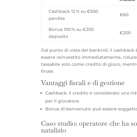
Cashback 12 % su €500
€60
perdite
Bonus 100 % su €200
€200
deposito
Dal punto di vista del bankroll, il cashbac
essere reinvestito immediatamente, riducend
tassabile solo come credito di gioco, ment
finale.
Vantaggi fiscali e di gestione
Cashback: il credito è considerato una rid
per il giocatore.
Bonus di benvenuto: può essere soggetto 
Caso studio: operatore che ha so
natalizio