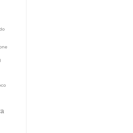
ndo
ione
l
e
oco
ra