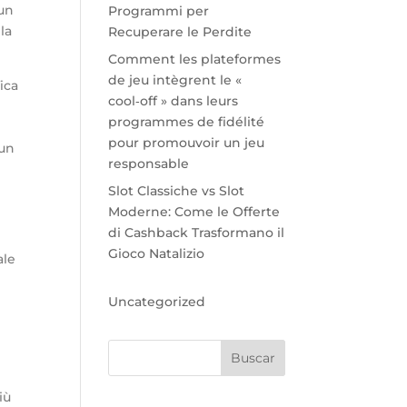
 un
Programmi per
la
Recuperare le Perdite
Comment les plateformes
de jeu intègrent le «
ica
cool‑off » dans leurs
programmes de fidélité
pour promouvoir un jeu
 un
responsable
Slot Classiche vs Slot
Moderne: Come le Offerte
di Cashback Trasformano il
Gioco Natalizio
ale
Uncategorized
Buscar
iù