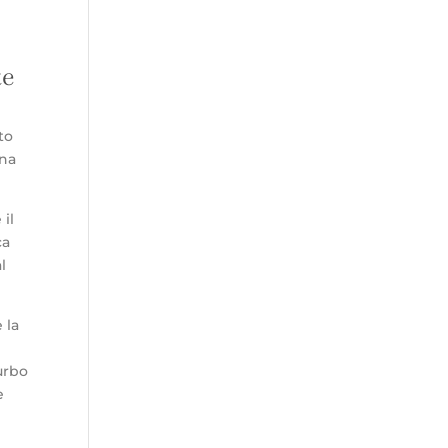
l
te
to
una
 il
ca
l
 la
urbo
e