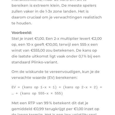
bereiken is extreem klein. De meeste spelers
zullen vaker in de 1‑3x zone landen. Het is
daarom cruciaal om je verwachtingen realistisch
te houden.
Voorbeeld:
Stel je inzet €1,00. Een 2‑x multiplier levert €2,00
op, een 10‑x geeft €10,00, terwijl een 555‑x een
winst van €555,00 zou betekenen. De kans op
die laatste uitkomst ligt vaak onder 0,1 % bij een
standaard Plinko‑variant.
Om de wiskunde te vereenvoudigen, kun je de
verwachte waarde (EV) berekenen:
EV = (kans op 1‑x × 1) + (kans op 2‑x × 2) +
… + (kans op 555‑x × 555)
Met een RTP van 99 % betekent dit dat je
gemiddeld €0,99 terugkrijgt per €1,00 inzet op
de lange termijn. Het is een low‑volatility spel,