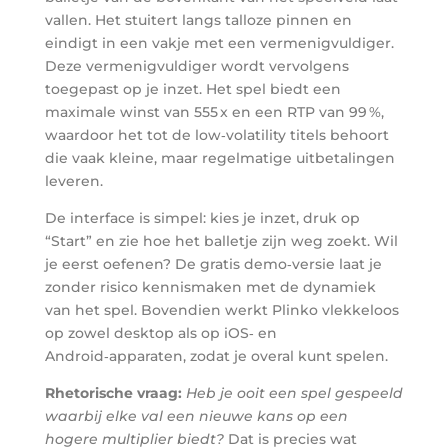
vallen. Het stuitert langs talloze pinnen en
eindigt in een vakje met een vermenigvuldiger.
Deze vermenigvuldiger wordt vervolgens
toegepast op je inzet. Het spel biedt een
maximale winst van 555 x en een RTP van 99 %,
waardoor het tot de low‑volatility titels behoort
die vaak kleine, maar regelmatige uitbetalingen
leveren.
De interface is simpel: kies je inzet, druk op
“Start” en zie hoe het balletje zijn weg zoekt. Wil
je eerst oefenen? De gratis demo‑versie laat je
zonder risico kennismaken met de dynamiek
van het spel. Bovendien werkt Plinko vlekkeloos
op zowel desktop als op iOS‑ en
Android‑apparaten, zodat je overal kunt spelen.
Rhetorische vraag:
Heb je ooit een spel gespeeld
waarbij elke val een nieuwe kans op een
hogere multiplier biedt?
Dat is precies wat