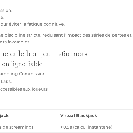
ession.
se.
our éviter la fatigue cognitive.
e discipline stricte, réduisant l’impact des séries de pertes et
nts favorables.
me et le bon jeu – 260 mots
 en ligne fiable
 Gambling Commission.
 Labs.
accessibles aux joueurs.
jack
Virtual Blackjack
ais de streaming)
< 0,5 s (calcul instantané)