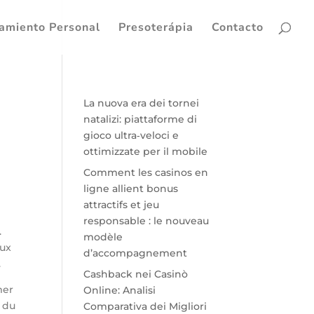
amiento Personal
Presoterápia
Contacto
La nuova era dei tornei
natalizi: piattaforme di
gioco ultra‑veloci e
ottimizzate per il mobile
Comment les casinos en
ligne allient bonus
attractifs et jeu
responsable : le nouveau
.
modèle
aux
d’accompagnement
.
Cashback nei Casinò
mer
Online: Analisi
 du
Comparativa dei Migliori