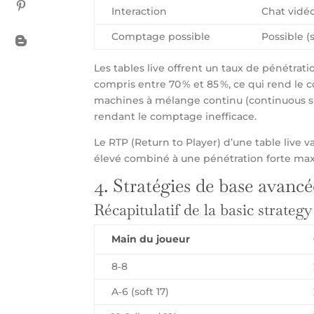
Interaction
Chat vidéo
Comptage possible
Possible (s
Les tables live offrent un taux de pénétrati
compris entre 70 % et 85 %, ce qui rend le c
machines à mélange continu (continuous shu
rendant le comptage inefficace.
Le RTP (Return to Player) d’une table live v
élevé combiné à une pénétration forte max
4. Stratégies de base avancé
Récapitulatif de la basic strategy
Main du joueur
8‑8
A‑6 (soft 17)