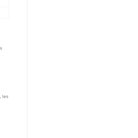
.
és
 les