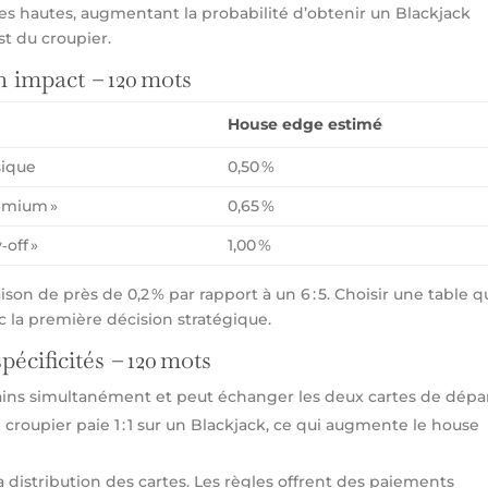
es hautes, augmentant la probabilité d’obtenir un Blackjack
st du croupier.
n impact – 120 mots
House edge estimé
sique
0,50 %
remium »
0,65 %
‑off »
1,00 %
son de près de 0,2 % par rapport à un 6 : 5. Choisir une table q
c la première décision stratégique.
pécificités – 120 mots
ains simultanément et peut échanger les deux cartes de dépar
le croupier paie 1 : 1 sur un Blackjack, ce qui augmente le house
t la distribution des cartes. Les règles offrent des paiements