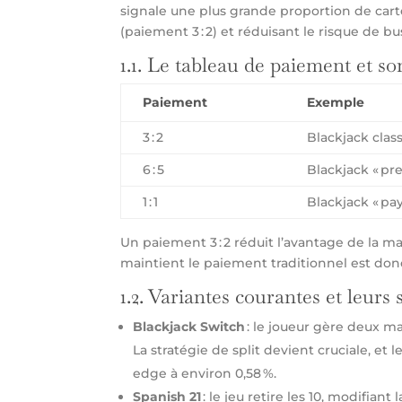
signale une plus grande proportion de cart
(paiement 3 : 2) et réduisant le risque de bu
1.1. Le tableau de paiement et so
Paiement
Exemple
3 : 2
Blackjack clas
6 : 5
Blackjack « p
1 : 1
Blackjack « pay
Un paiement 3 : 2 réduit l’avantage de la mai
maintient le paiement traditionnel est don
1.2. Variantes courantes et leurs s
Blackjack Switch
: le joueur gère deux m
La stratégie de split devient cruciale, et 
edge à environ 0,58 %.
Spanish 21
: le jeu retire les 10, modifian