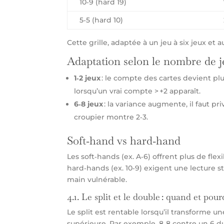
10‑9 (hard 19)
5‑5 (hard 10)
Cette grille, adaptée à un jeu à six jeux et a
Adaptation selon le nombre de 
1‑2 jeux
: le compte des cartes devient plu
lorsqu’un vrai compte > +2 apparaît.
6‑8 jeux
: la variance augmente, il faut pri
croupier montre 2‑3.
Soft‑hand vs hard‑hand
Les soft‑hands (ex. A‑6) offrent plus de flex
hard‑hands (ex. 10‑9) exigent une lecture s
main vulnérable.
4.1. Le split et le double : quand et pou
Le split est rentable lorsqu’il transforme
supérieure. Par exemple, 8‑8 contre un 6 