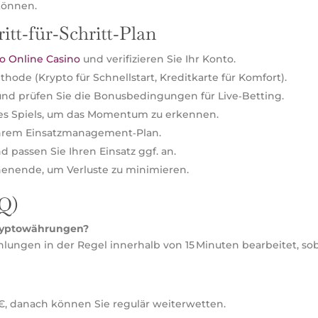
können.
tt‑für‑Schritt‑Plan
o Online Casino
und verifizieren Sie Ihr Konto.
ode (Krypto für Schnellstart, Kreditkarte für Komfort).
d prüfen Sie die Bonusbedingungen für Live‑Betting.
nes Spiels, um das Momentum zu erkennen.
Ihrem Einsatzmanagement‑Plan.
 passen Sie Ihren Einsatz ggf. an.
nende, um Verluste zu minimieren.
AQ)
Kryptowährungen?
lungen in der Regel innerhalb von 15 Minuten bearbeitet, so
0 €, danach können Sie regulär weiterwetten.