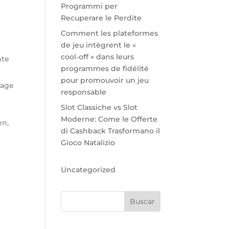
Programmi per
Recuperare le Perdite
Comment les plateformes
de jeu intègrent le «
cool‑off » dans leurs
mte
programmes de fidélité
pour promouvoir un jeu
Tage
responsable
Slot Classiche vs Slot
Moderne: Come le Offerte
en,
di Cashback Trasformano il
Gioco Natalizio
Uncategorized
Buscar