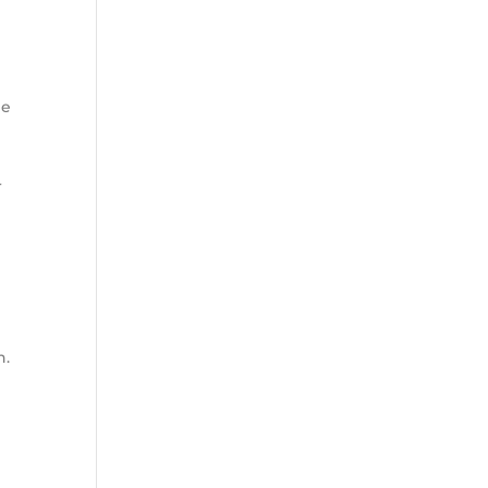
he
r
n.