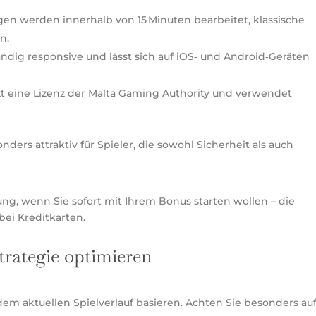
n werden innerhalb von 15 Minuten bearbeitet, klassische
n.
tändig responsive und lässt sich auf iOS‑ und Android‑Geräten
zt eine Lizenz der Malta Gaming Authority und verwendet
rs attraktiv für Spieler, die sowohl Sicherheit als auch
ung, wenn Sie sofort mit Ihrem Bonus starten wollen – die
 bei Kreditkarten.
trategie optimieren
dem aktuellen Spielverlauf basieren. Achten Sie besonders auf