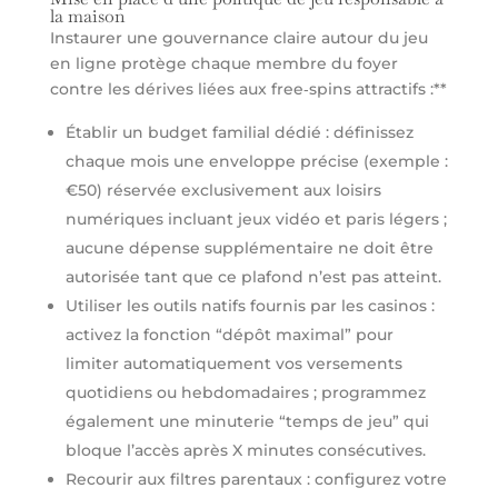
la maison
Instaurer une gouvernance claire autour du jeu
en ligne protège chaque membre du foyer
contre les dérives liées aux free‑spins attractifs :**
Établir un budget familial dédié : définissez
chaque mois une enveloppe précise (exemple :
€50) réservée exclusivement aux loisirs
numériques incluant jeux vidéo et paris légers ;
aucune dépense supplémentaire ne doit être
autorisée tant que ce plafond n’est pas atteint.
Utiliser les outils natifs fournis par les casinos :
activez la fonction “dépôt maximal” pour
limiter automatiquement vos versements
quotidiens ou hebdomadaires ; programmez
également une minuterie “temps de jeu” qui
bloque l’accès après X minutes consécutives.
Recourir aux filtres parentaux : configurez votre