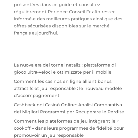
présentées dans ce guide et consultez
régulièrement Perience Conseil.Fr afin rester
informé·e des meilleures pratiques ainsi que des
offres sécurisées disponibles sur le marché
français aujourd’hui.
La nuova era dei tornei natalizi: piattaforme di
gioco ultra‑veloci e ottimizzate per il mobile
Comment les casinos en ligne allient bonus
attractifs et jeu responsable : le nouveau modèle
d’accompagnement
Cashback nei Casinò Online: Analisi Comparativa
dei Migliori Programmi per Recuperare le Perdite
Comment les plateformes de jeu intègrent le «
cool‑off » dans leurs programmes de fidélité pour
promouvoir un jeu responsable