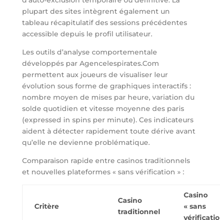
d’auto‑exclusion temporaire ou définitive. La
plupart des sites intègrent également un
tableau récapitulatif des sessions précédentes
accessible depuis le profil utilisateur.
Les outils d’analyse comportementale
développés par Agencelespirates.Com
permettent aux joueurs de visualiser leur
évolution sous forme de graphiques interactifs :
nombre moyen de mises par heure, variation du
solde quotidien et vitesse moyenne des paris
(expressed in spins per minute). Ces indicateurs
aident à détecter rapidement toute dérive avant
qu’elle ne devienne problématique.
Comparaison rapide entre casinos traditionnels
et nouvelles plateformes « sans vérification » :
Casino
Casino
Critère
« sans
traditionnel
vérificati