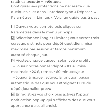
seuils de sécurité – ≈ 260 mots
Configurer ses protections ne nécessite que
quelques clics dans l’interface type « Déposer →
Paramètres → Limites ». Voici un guide pas‑à‑pas :
1️⃣ Ouvrez votre compte puis cliquez sur
Paramètres dans le menu principal.
2️⃣ Sélectionnez l’onglet Limites ; vous verrez trois
curseurs distincts pour dépôt quotidien, mise
maximale par session et temps maximum
autorisé chaque jour.
3️⃣ Ajustez chaque curseur selon votre profil :
– Joueur occasionnel : dépôt ≤ 100 €, mise
maximale ≤ 20 €, temps ≤ 60 minutes/jour
– Joueur à risque : activez la fonction pause
automatique dès que vous atteignez 80 % du
dépôt journalier prévu
4️⃣ Enregistrez vos choix puis activez l’option
notification pop‑up qui s’affichera dès que vous
approchez du seuil choisi.