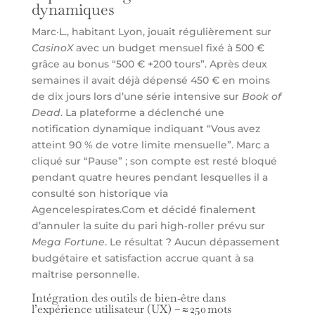
dynamiques
Marc·L., habitant Lyon, jouait régulièrement sur
CasinoX
avec un budget mensuel fixé à 500 €
grâce au bonus “500 € +200 tours”. Après deux
semaines il avait déjà dépensé 450 € en moins
de dix jours lors d’une série intensive sur
Book of
Dead
. La plateforme a déclenché une
notification dynamique indiquant “Vous avez
atteint 90 % de votre limite mensuelle”. Marc a
cliqué sur “Pause” ; son compte est resté bloqué
pendant quatre heures pendant lesquelles il a
consulté son historique via
Agencelespirates.Com et décidé finalement
d’annuler la suite du pari high‑roller prévu sur
Mega Fortune
. Le résultat ? Aucun dépassement
budgétaire et satisfaction accrue quant à sa
maîtrise personnelle.
Intégration des outils de bien‑être dans
l’expérience utilisateur (UX) – ≈ 250 mots