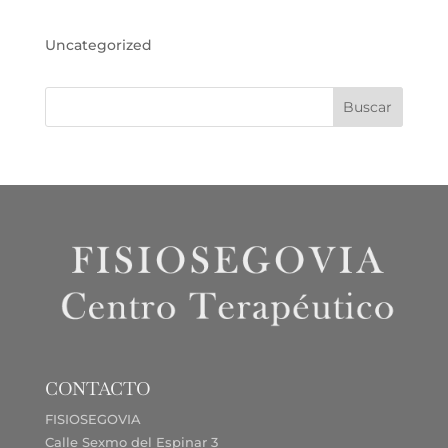
Uncategorized
Buscar
CONTACTO
FISIOSEGOVIA
Calle Sexmo del Espinar 3