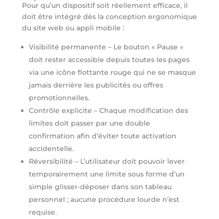
Pour qu’un dispositif soit réellement efficace, il
doit être intégré dès la conception ergonomique
du site web ou appli mobile :
Visibilité permanente – Le bouton « Pause »
doit rester accessible depuis toutes les pages
via une icône flottante rouge qui ne se masque
jamais derrière les publicités ou offres
promotionnelles.
Contrôle explicite – Chaque modification des
limites doit passer par une double
confirmation afin d’éviter toute activation
accidentelle.
Réversibilité – L’utilisateur doit pouvoir lever
temporairement une limite sous forme d’un
simple glisser‑déposer dans son tableau
personnel ; aucune procédure lourde n’est
requise.