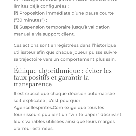
limites déjà configurées ;
2️⃣ Proposition immédiate d’une pause courte
(“30 minutes”) ;
3️⃣ Suspension temporaire jusqu’à validation
manuelle via support client.
Ces actions sont enregistrées dans l’historique
utilisateur afin que chaque joueur puisse suivre
sa trajectoire vers un comportement plus sain.
Éthique algorithmique : éviter les
faux positifs et garantir la
transparence
Il est crucial que chaque décision automatisée
soit explicable ; c’est pourquoi
Agencellespirites.Com exige que tous les
fournisseurs publient un “white paper” décrivant
leurs variables utilisées ainsi que leurs marges
d’erreur estimées.