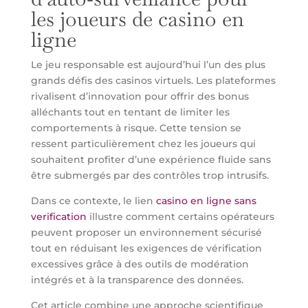
les joueurs de casino en
ligne
Le jeu responsable est aujourd’hui l’un des plus
grands défis des casinos virtuels. Les plateformes
rivalisent d’innovation pour offrir des bonus
alléchants tout en tentant de limiter les
comportements à risque. Cette tension se
ressent particulièrement chez les joueurs qui
souhaitent profiter d’une expérience fluide sans
être submergés par des contrôles trop intrusifs.
Dans ce contexte, le lien
casino en ligne sans
verification
illustre comment certains opérateurs
peuvent proposer un environnement sécurisé
tout en réduisant les exigences de vérification
excessives grâce à des outils de modération
intégrés et à la transparence des données.
Cet article combine une approche scientifique