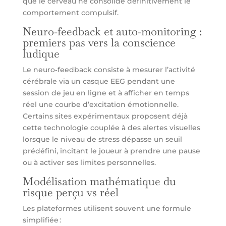
que le cerveau ne consolide définitivement le
comportement compulsif.
Neuro‑feedback et auto‑monitoring :
premiers pas vers la conscience
ludique
Le neuro‑feedback consiste à mesurer l’activité
cérébrale via un casque EEG pendant une
session de jeu en ligne et à afficher en temps
réel une courbe d’excitation émotionnelle.
Certains sites expérimentaux proposent déjà
cette technologie couplée à des alertes visuelles
lorsque le niveau de stress dépasse un seuil
prédéfini, incitant le joueur à prendre une pause
ou à activer ses limites personnelles.
Modélisation mathématique du
risque perçu vs réel
Les plateformes utilisent souvent une formule
simplifiée :