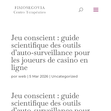
Jeu conscient : guide
scientifique des outils
d’auto‑surveillance pour
les joueurs de casino en
ligne
por
web
|
5 Mar 2026
|
Uncategorized
Jeu conscient : guide
scientifique des outils
d’auto‑surveillance pour