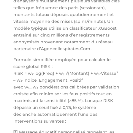
d’analyser simultanément plusieurs variables clés
telles que fréquence des paris (sessions/h),
montants totaux déposés quotidiennement et
vitesse moyenne des mises (spins/minute). Un
modèle typique utilise un classificateur XGBoost
entraîné sur cinq millions d’enregistrements
anonymisés provenant notamment du réseau
partenaire d’Agencellespirates.Com .
Formule simplifiée employée pour calculer le
score global RISK :
RISK = w₁·log(Freq) + w₂·√(Montant) + w₃·Vitesse²
– w₄·Indice_Engagement_Positif
avec w₁…w₄ pondérations calibrées par validation
croisée afin minimiser les faux positifs tout en
maximisant la sensibilité (>85 %). Lorsque RISK
dépasse un seuil fixé à 0,75, le système
déclenche automatiquement l’une des
interventions suivantes :
1️⃣ Message éducatif personnalisé rappelant les