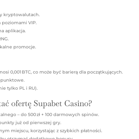
zy kryptowalutach.
a poziomami VIP.
a aplikacja.
RNG.
ikalne promocje.
si 0,001 BTC, co może być barierą dla początkujących.
i punktowe.
ie tylko PL i RU).
ać ofertę Supabet Casino?
witalnego – do 500 zł + 100 darmowych spinów.
punkty już od pierwszej gry.
nym miejscu, korzystając z szybkich płatności.
 aby otrzymać dodatkowe bonusy.