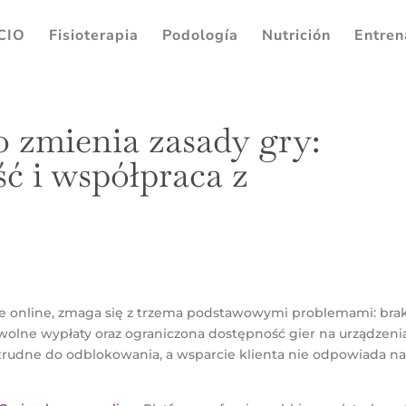
CIO
Fisioterapia
Podología
Nutrición
Entren
o zmienia zasady gry:
ść i współpraca z
nie online, zmaga się z trzema podstawowymi problemami: bra
wolne wypłaty oraz ograniczona dostępność gier na urządzeni
ą trudne do odblokowania, a wsparcie klienta nie odpowiada n