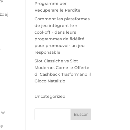
ty
Programmi per
e
Recuperare le Perdite
żdej
Comment les plateformes
de jeu intègrent le «
cool‑off » dans leurs
programmes de fidélité
pour promouvoir un jeu
a
responsable
Slot Classiche vs Slot
Moderne: Come le Offerte
di Cashback Trasformano il
Gioco Natalizio
Uncategorized
w w
Buscar
m
ny