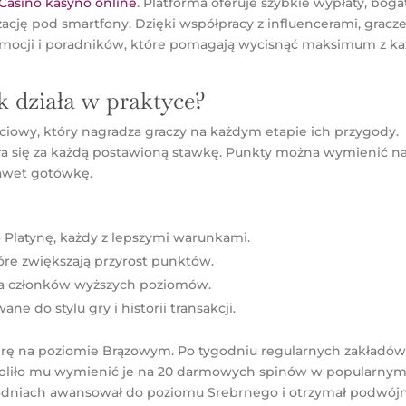
Casino kasyno online
. Platforma oferuje szybkie wypłaty, boga
ację pod smartfony. Dzięki współpracy z influencerami, gracz
mocji i poradników, które pomagają wycisnąć maksimum z ka
k działa w praktyce?
iowy, który nagradza graczy na każdym etapie ich przygody.
era się za każdą postawioną stawkę. Punkty można wymienić n
awet gotówkę.
o Platynę, każdy z lepszymi warunkami.
óre zwiększają przyrost punktów.
dla członków wyższych poziomów.
e do stylu gry i historii transakcji.
ł grę na poziomie Brązowym. Po tygodniu regularnych zakładó
woliło mu wymienić je na 20 darmowych spinów w popularny
ygodniach awansował do poziomu Srebrnego i otrzymał podwój