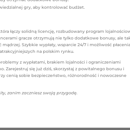
owiedzialnej gry, aby kontrolować budżet.
óra łączy solidną licencję, rozbudowany program lojalnościow
encerami gracze otrzymują nie tylko dodatkowe bonusy, ale ta
 mądrzej. Szybkie wypłaty, wsparcie 24/7 i możliwość płaceni
jatrakcyjniejszych na polskim rynku.
 problemy z wypłatami, brakiem lojalności i ograniczeniami
 Zarejestruj się już dziś, skorzystaj z powitalnego bonusu i
tórzy cenią sobie bezpieczeństwo, różnorodność i nowoczesne
ity, zanim zaczniesz swoją przygodę.