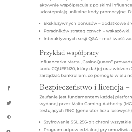
aktywnie współpracuje z polskimi influence
udostępniają unikalne kody promocyjne. D
Ekskluzywnych bonusów – dodatkowe środ
Poradników strategicznych – wskazówki, 
Interaktywnych sesji Q&A – możliwość z
Przykład współpracy
Influencerka Marta „CasinoQueen” prowadzi
kodu CQUEEN20, który dał jej oraz widzom 2
zarządzać bankrollem, co pomogło wielu no
Bezpieczeństwo i licencja 
Zaufanie jest fundamentem każdej platform
wydanej przez Malta Gaming Authority (MGA
testujących RNG (generator liczb losowych
Szyfrowanie SSL 256‑bit chroni wszystkie
Program odpowiedzialnej gry umożliwia us