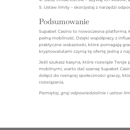
Ustaw limity – skorzystaj z narzędzi odp
Podsumowanie
Supabet Casino to nowoczesna platforma, kt
pełną mobilność. Dzięki współpracy z influ
praktyczne wskazówki, które pomagają grać
kryptowalutami czynią tę ofertę jedną z na
Jeśli szukasz kasyna, które rozwiąże Twoje
mobilnymi, warto dać szansę Supabet Casino.
dołącz do rosnącej społeczności graczy, k
rozwiązania.
Pamiętaj, graj odpowiedzialnie i ustaw lim