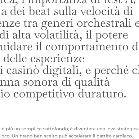
a dei beat sulla velocità di
enze tra generi orchestrali 
i alta volatilità, il potere
guidare il comportamento d
o delle esperienze
 casinò digitali, e perché c
onna sonora di qualità
io competitivo duraturo.
 è più un semplice sottofondo; è diventata una leva strategica
ioco. Un brano ben scelto può accelerare il battito cardiaco,