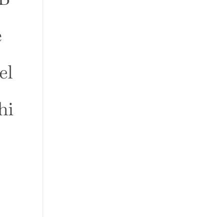
e
el
hi