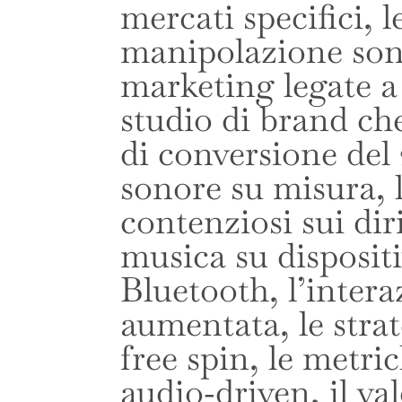
mercati specifici, l
manipolazione sono
marketing legate a 
studio di brand ch
di conversione del
sonore su misura, l
contenziosi sui diri
musica su dispositi
Bluetooth, l’intera
aumentata, le strat
free spin, le metr
audio‑driven, il va