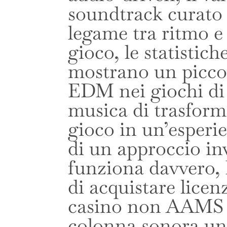
soundtrack curato p
legame tra ritmo e
gioco, le statistic
mostrano un picco d
EDM nei giochi di s
musica di trasform
gioco in un’esperi
di un approccio inv
funziona davvero,
di acquistare licen
casino non AAMS d
colonna sonora uni