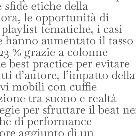
e sfide etiche della
ra, le opportunità di
playlist tematiche, i casi
e hanno aumentato il tasso
 23 % grazie a colonne
e best practice per evitare
tti d’autore, l’impatto della
vi mobili con cuffie
zione tra suono e realtà
egie per sfruttare il beat ne
iche di performance
lore aggiunto di un