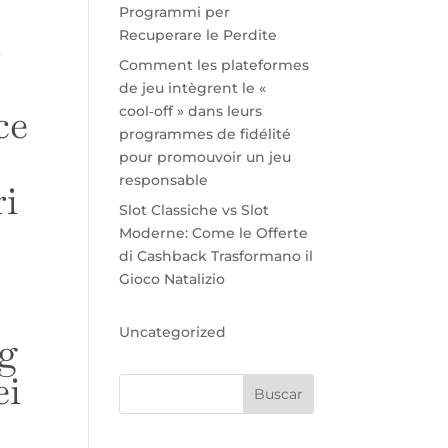
Programmi per
o
Recuperare le Perdite
Comment les plateformes
de jeu intègrent le «
ce
cool‑off » dans leurs
programmes de fidélité
pour promouvoir un jeu
responsable
ri
Slot Classiche vs Slot
Moderne: Come le Offerte
di Cashback Trasformano il
Gioco Natalizio
Uncategorized
ng
ei
Buscar