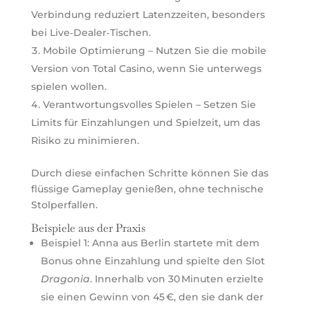
Verbindung reduziert Latenzzeiten, besonders
bei Live‑Dealer‑Tischen.
Mobile Optimierung – Nutzen Sie die mobile
Version von Total Casino, wenn Sie unterwegs
spielen wollen.
Verantwortungsvolles Spielen – Setzen Sie
Limits für Einzahlungen und Spielzeit, um das
Risiko zu minimieren.
Durch diese einfachen Schritte können Sie das
flüssige Gameplay genießen, ohne technische
Stolperfallen.
Beispiele aus der Praxis
Beispiel 1: Anna aus Berlin startete mit dem
Bonus ohne Einzahlung und spielte den Slot
Dragonia
. Innerhalb von 30 Minuten erzielte
sie einen Gewinn von 45 €, den sie dank der