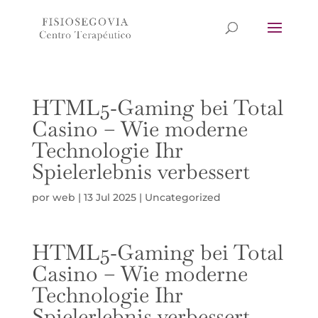
HTML5‑Gaming bei Total
Casino – Wie moderne
Technologie Ihr
Spielerlebnis verbessert
por
web
|
13 Jul 2025
|
Uncategorized
HTML5‑Gaming bei Total
Casino – Wie moderne
Technologie Ihr
Spielerlebnis verbessert