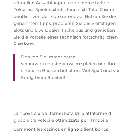
schnellen Auszahlungen und einem starken
Fokus auf Spielerschutz, hebt sich Total Casino
deutlich von der Konkurrenz ab. Nutzen Sie die
genannten Tipps, probieren Sie die vielfältigen
Slots und Live‑Dealer‑Tische aus und genießen
Sie die Vorteile einer technisch fortschrittlichen
Plattform.
Denken Sie immer daran,
verantwortungsbewusst zu spielen und Ihre
Limits im Blick zu behalten. Viel Spaß und viel
Erfolg beim Spielen!
La nuova era dei tornei natalizi: piattaforme di
gioco ultra‑veloci e ottimizzate per il mobile
Comment les casinos en ligne allient bonus