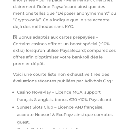
anonymes – Sur la page « Paiements », cherchez
clairement l’icône Paysafecard ainsi que des
mentions telles que “Déposer anonymement” ou
“Crypto‑only”. Cela indique que le site accepte
déjà des méthodes sans KYC.
5️⃣ Bonus adaptés aux cartes prépayées –
Certains casinos offrent un boost spécial (+10%
extra) lorsqu’on utilise Paysafecard; comparez ces
offres afin d’optimiser votre bankroll dès le
premier dépôt.
Voici une courte liste non exhaustive tirée des
évaluations récentes publiées par Adivbois.Org :
Casino NovaPlay – Licence MGA, support
français & anglais, bonus €30 +10% Pay​s​a​f​c​a​rd.
Sunset Slots Club – Licence ANJ française,
accepte Neosurf & EcoPayz ainsi que comptes
guest.