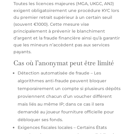
Toutes les licences majeures (MGA, UKGC, ANJ)
exigent obligatoirement une procédure KYC lors
du premier retrait supérieur à un certain seuil
(souvent €1000). Cette mesure vise
principalement à prévenir le blanchiment
d’argent et la fraude financière ainsi qu’à garantir
que les mineurs n’accèdent pas aux services
payants.
Cas où l’anonymat peut être limité
Détection automatisée de fraude – Les
algorithmes anti‑fraude peuvent bloquer
temporairement un compte si plusieurs dépôts
proviennent chacun d’un voucher différent
mais liés au même IP; dans ce cas il sera
demandé au joueur fourniture officielle pour
débloquer ses fonds.
Exigences fiscales locales – Certains États