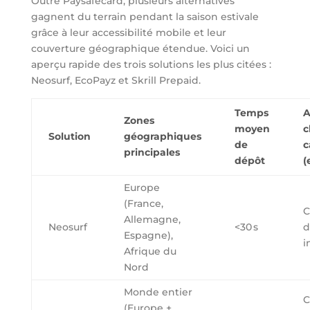
Outre Paysafecard, plusieurs alternatives
gagnent du terrain pendant la saison estivale
grâce à leur accessibilité mobile et leur
couverture géographique étendue. Voici un
aperçu rapide des trois solutions les plus citées :
Neosurf, EcoPayz et Skrill Prepaid.
Temps
A
Zones
moyen
c
Solution
géographiques
de
c
principales
dépôt
(
Europe
(France,
C
Allemagne,
Neosurf
<30 s
d
Espagne),
i
Afrique du
Nord
Monde entier
C
(Europe +