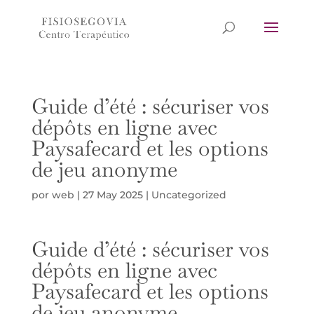
Guide d’été : sécuriser vos
dépôts en ligne avec
Paysafecard et les options
de jeu anonyme
por
web
|
27 May 2025
|
Uncategorized
Guide d’été : sécuriser vos
dépôts en ligne avec
Paysafecard et les options
de jeu anonyme