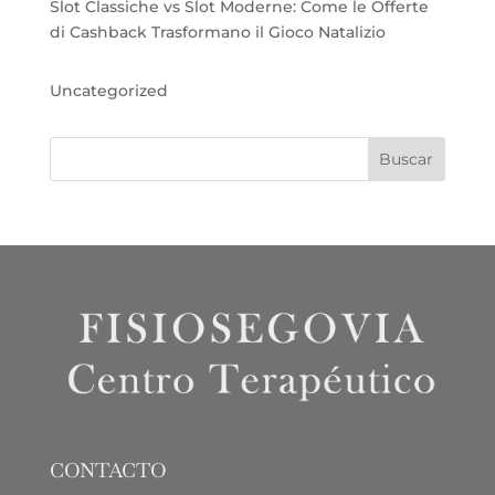
Slot Classiche vs Slot Moderne: Come le Offerte
di Cashback Trasformano il Gioco Natalizio
Uncategorized
Buscar
CONTACTO