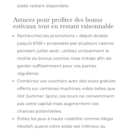
solde restant disponible.
Astuces pour profiter des bonus
estivaux tout en restant raisonnable
Recherchez les promotions « dépot double
jusqu’à €100 » proposées par plusieurs casinos
pendant juillet‑août ; utilisez uniquement la
moitié du bonus comme mise initiale afin de
garder suffisamment pour vos parties
régulières.
Combinez vos vouchers avec des tours gratuits
offerts sur certaines machines vidéo telles que
Hot Summer Spins
; ces tours ne consomment
pas votre capital mais augmentent vos
chances potentielles.
Évitez les jeux à haute volatilité comme
Mega
Moolah
quand votre solde est inférieur au