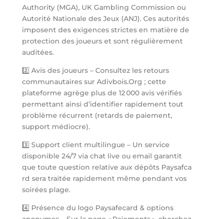
Authority (MGA), UK Gambling Commission ou
Autorité Nationale des Jeux (ANJ). Ces autorités
imposent des exigences strictes en matière de
protection des joueurs et sont régulièrement
auditée​s​.
2️⃣ Avis des joueurs – Consultez les retours
communautaires sur Adivbois.Org ; cette
plateforme agrège plus de 12 000 avis vérifiés
permettant ainsi d’identifier rapidement tout
problème récurrent (retards de paiement,
support médiocre).
3️⃣ Support client multilingue – Un service
disponible 24/7 via chat live ou email garantit
que toute question relative aux dépôts Pay​s​a​f​c​a​
rd sera traitée rapidement même pendant vos
soirées plage.
4️⃣ Présence du logo Paysafecard & options