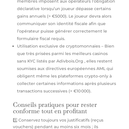
membres imposent aux opérateurs l’obligation
déclarative lorsqu’un joueur dépasse certains
gains annuels (> €5000). Le joueur devra alors
communiquer son identité fiscale afin que
l’opérateur puisse générer correctement le
formulaire fiscal requis.
Utilisation exclusive de cryptomonnaies – Bien
que très prisées parmi les meilleurs casinos
sans KYC listés par Adivbois.Org , elles restent
soumises aux directives européennes AML qui
obligent même les plateformes crypto‑only à
collecter certaines informations après plusieurs
transactions successives (> €10 000).
Conseils pratiques pour rester
conforme tout en profitant
1️⃣ Conservez toujours vos justificatifs (reçus
vouchers) pendant au moins six mois ; ils