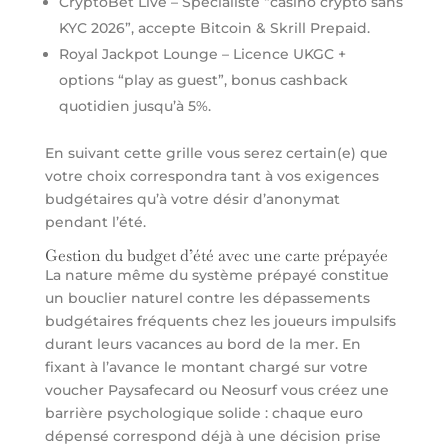
CryptoBet Live – Spécialiste “casino crypto sans
KYC 2026”, accepte Bitcoin & Skrill Prepaid.
Royal Jackpot Lounge – Licence UKGC +
options “play as guest”, bonus cashback
quotidien jusqu’à 5%.
En suivant cette grille vous serez certain(e) que
votre choix correspondra tant à vos exigences
budgétaires qu’à votre désir d’anonymat
pendant l’été.
Gestion du budget d’été avec une carte prépayée
La nature même du système prépayé constitue
un bouclier naturel contre les dépassements
budgétaires fréquents chez les joueurs impulsifs
durant leurs vacances au bord de la mer. En
fixant à l’avance le montant chargé sur votre
voucher Paysafecard ou Neosurf vous créez une
barrière psychologique solide : chaque euro
dépensé correspond déjà à une décision prise