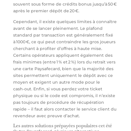
souvent sous forme de crédits bonus jusqu’à 50 €
après le premier dépôt de 20 €.
Cependant, il existe quelques limites à connaître
avant de se lancer pleinement. Le plafond
standard par transaction est généralement fixé
à 1000 €, ce qui peut contraindre les gros joueurs
cherchant à profiter d’offres à haute mise.
Certains opérateurs appliquent également des
frais minimes (entre 1 % et 2 %) lors du retrait vers
une carte Paysafecard, bien que la majorité des
sites permettent uniquement le dépôt avec ce
moyen et exigent un autre mode pour le
cash‑out. Enfin, si vous perdez votre ticket
physique ou si le code est compromis, il n’existe
pas toujours de procédure de récupération
rapide – il faut alors contacter le service client du
revendeur avec preuve d’achat.
Les autres solutions prépayées populaires cet été