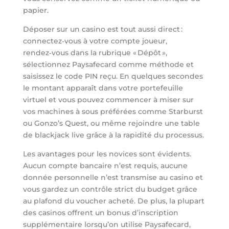
papier.
Déposer sur un casino est tout aussi direct :
connectez‑vous à votre compte joueur,
rendez‑vous dans la rubrique « Dépôt »,
sélectionnez Paysafecard comme méthode et
saisissez le code PIN reçu. En quelques secondes
le montant apparaît dans votre portefeuille
virtuel et vous pouvez commencer à miser sur
vos machines à sous préférées comme Starburst
ou Gonzo’s Quest, ou même rejoindre une table
de blackjack live grâce à la rapidité du processus.
Les avantages pour les novices sont évidents.
Aucun compte bancaire n’est requis, aucune
donnée personnelle n’est transmise au casino et
vous gardez un contrôle strict du budget grâce
au plafond du voucher acheté. De plus, la plupart
des casinos offrent un bonus d’inscription
supplémentaire lorsqu’on utilise Paysafecard,