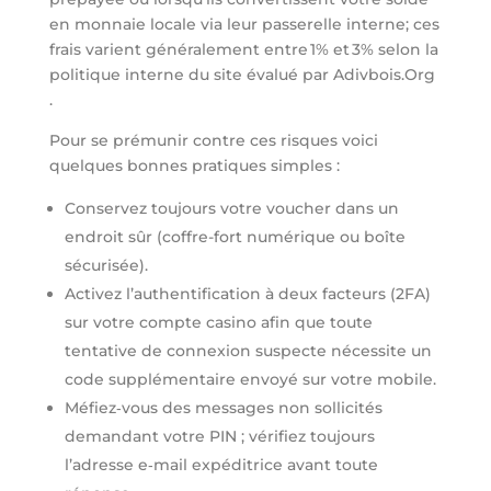
en monnaie locale via leur passerelle interne; ces
frais varient généralement entre 1% et 3% selon la
politique interne du site évalué par Adivbois.Org
.
Pour se prémunir contre ces risques voici
quelques bonnes pratiques simples :
Conservez toujours votre voucher dans un
endroit sûr (coffre-fort numérique ou boîte
sécurisée).
Activez l’authentification à deux facteurs (2FA)
sur votre compte casino afin que toute
tentative de connexion suspecte nécessite un
code supplémentaire envoyé sur votre mobile.
Méfiez‑vous des messages non sollicités
demandant votre PIN ; vérifiez toujours
l’adresse e‑mail expéditrice avant toute