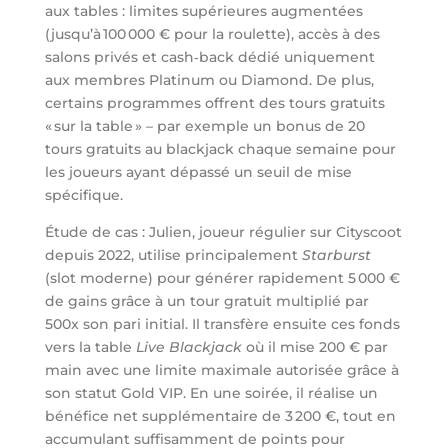
aux tables : limites supérieures augmentées
(jusqu’à 100 000 € pour la roulette), accès à des
salons privés et cash‑back dédié uniquement
aux membres Platinum ou Diamond. De plus,
certains programmes offrent des tours gratuits
« sur la table » – par exemple un bonus de 20
tours gratuits au blackjack chaque semaine pour
les joueurs ayant dépassé un seuil de mise
spécifique.
Étude de cas : Julien, joueur régulier sur Cityscoot
depuis 2022, utilise principalement
Starburst
(slot moderne) pour générer rapidement 5 000 €
de gains grâce à un tour gratuit multiplié par
500x son pari initial. Il transfère ensuite ces fonds
vers la table
Live Blackjack
où il mise 200 € par
main avec une limite maximale autorisée grâce à
son statut Gold VIP. En une soirée, il réalise un
bénéfice net supplémentaire de 3 200 €, tout en
accumulant suffisamment de points pour