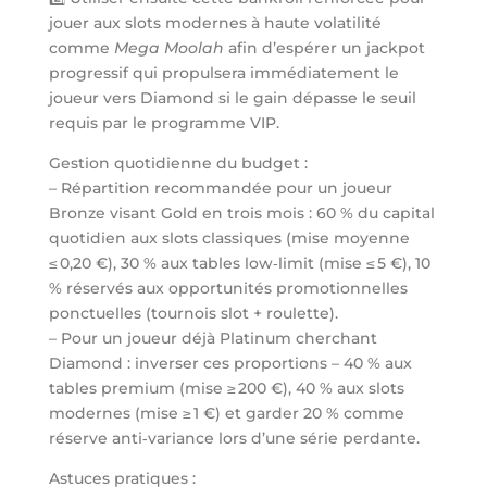
jouer aux slots modernes à haute volatilité
comme
Mega Moolah
afin d’espérer un jackpot
progressif qui propulsera immédiatement le
joueur vers Diamond si le gain dépasse le seuil
requis par le programme VIP.
Gestion quotidienne du budget :
– Répartition recommandée pour un joueur
Bronze visant Gold en trois mois : 60 % du capital
quotidien aux slots classiques (mise moyenne
≤ 0,20 €), 30 % aux tables low‑limit (mise ≤ 5 €), 10
% réservés aux opportunités promotionnelles
ponctuelles (tournois slot + roulette).
– Pour un joueur déjà Platinum cherchant
Diamond : inverser ces proportions – 40 % aux
tables premium (mise ≥ 200 €), 40 % aux slots
modernes (mise ≥ 1 €) et garder 20 % comme
réserve anti‑variance lors d’une série perdante.
Astuces pratiques :