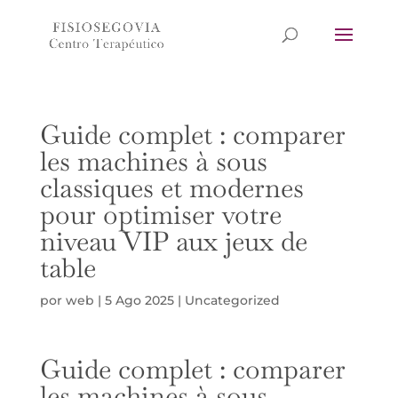
Guide complet : comparer
les machines à sous
classiques et modernes
pour optimiser votre
niveau VIP aux jeux de
table
por
web
|
5 Ago 2025
|
Uncategorized
Guide complet : comparer
les machines à sous