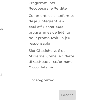
Programmi per
Recuperare le Perdite
Comment les plateformes
de jeu intègrent le «
cool‑off » dans leurs
us
programmes de fidélité
pour promouvoir un jeu
responsable
,
Slot Classiche vs Slot
Moderne: Come le Offerte
di Cashback Trasformano il
Gioco Natalizio
nd
Uncategorized
Buscar