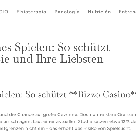
CIO
Fisioterapia
Podología
Nutrición
Entren
es Spielen: So schützt
ie und Ihre Liebsten
ielen: So schützt **Bizzo Casino*
 und die Chance auf große Gewinne. Doch ohne klare Grenze
 umschlagen. Laut einer aktuellen Studie setzen etwa 12 % d
etgrenzen nicht ein – das erhöht das Risiko von Spielsucht.