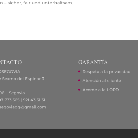
 – sicher, fair und unterhaltsam.
NTACTO
GARANTÍA
IOSEGOVIA
Respeto a la privacidad
e Sexmo del Espinar 3
Atención al cliente
Acorde a la LOPD
6 – Segovia
7 733 365 | 921 43 31 31
osegoviadg@gmail.com