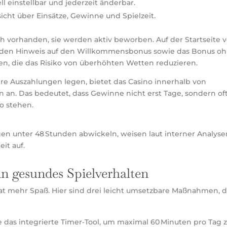
ll einstellbar und jederzeit änderbar.
cht über Einsätze, Gewinne und Spielzeit.
ch vorhanden, sie werden aktiv beworben. Auf der Startseite 
rt den Hinweis auf den Willkommensbonus sowie das Bonus o
en, die das Risiko von überhöhten Wetten reduzieren.
here Auszahlungen legen, bietet das Casino innerhalb von
an. Das bedeutet, dass Gewinne nicht erst Tage, sondern of
o stehen.
ngen unter 48 Stunden abwickeln, weisen laut interner Analyse
it auf.
in gesundes Spielverhalten
hat mehr Spaß. Hier sind drei leicht umsetzbare Maßnahmen, d
e das integrierte Timer‑Tool, um maximal 60 Minuten pro Tag 