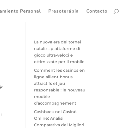
amiento Personal
Presoterápia
Contacto
La nuova era dei tornei
natalizi: piattaforme di
gioco ultra‑veloci e
ottimizzate per il mobile
Comment les casinos en
ligne allient bonus
attractifs et jeu
*
responsable : le nouveau
modèle
d’accompagnement
n
Cashback nei Casinò
er
Online: Analisi
Comparativa dei Migliori