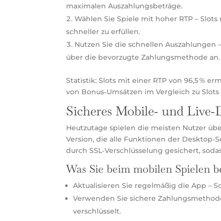
maximalen Auszahlungsbeträge.
Wählen Sie Spiele mit hoher RTP – Slot
schneller zu erfüllen.
Nutzen Sie die schnellen Auszahlungen –
über die bevorzugte Zahlungsmethode an.
Statistik: Slots mit einer RTP von 96,5 % e
von Bonus‑Umsätzen im Vergleich zu Slots 
Sicheres Mobile‑ und Live‑
Heutzutage spielen die meisten Nutzer übe
Version, die alle Funktionen der Desktop‑Se
durch SSL‑Verschlüsselung gesichert, soda
Was Sie beim mobilen Spielen b
Aktualisieren Sie regelmäßig die App – S
Verwenden Sie sichere Zahlungsmethoden
verschlüsselt.