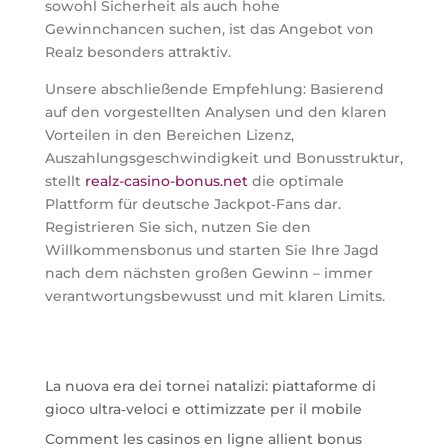
sowohl Sicherheit als auch hohe
Gewinnchancen suchen, ist das Angebot von
Realz besonders attraktiv.
Unsere abschließende Empfehlung: Basierend
auf den vorgestellten Analysen und den klaren
Vorteilen in den Bereichen Lizenz,
Auszahlungsgeschwindigkeit und Bonusstruktur,
stellt
realz-casino-bonus.net
die optimale
Plattform für deutsche Jackpot‑Fans dar.
Registrieren Sie sich, nutzen Sie den
Willkommensbonus und starten Sie Ihre Jagd
nach dem nächsten großen Gewinn – immer
verantwortungsbewusst und mit klaren Limits.
La nuova era dei tornei natalizi: piattaforme di
gioco ultra‑veloci e ottimizzate per il mobile
Comment les casinos en ligne allient bonus