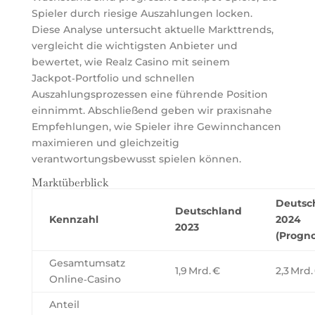
Spieler durch riesige Auszahlungen locken.
Diese Analyse untersucht aktuelle Markttrends,
vergleicht die wichtigsten Anbieter und
bewertet, wie Realz Casino mit seinem
Jackpot‑Portfolio und schnellen
Auszahlungsprozessen eine führende Position
einnimmt. Abschließend geben wir praxisnahe
Empfehlungen, wie Spieler ihre Gewinnchancen
maximieren und gleichzeitig
verantwortungsbewusst spielen können.
Marktüberblick
Deutsc
Deutschland
Kennzahl
2024
2023
(Progno
Gesamtumsatz
1,9 Mrd. €
2,3 Mrd.
Online‑Casino
Anteil