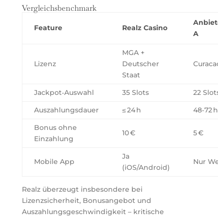
Vergleichsbenchmark
Anbiet
Feature
Realz Casino
A
MGA +
Lizenz
Deutscher
Curaca
Staat
Jackpot‑Auswahl
35 Slots
22 Slot
Auszahlungsdauer
≤ 24 h
48‑72 h
Bonus ohne
10 €
5 €
Einzahlung
Ja
Mobile App
Nur W
(iOS/Android)
Realz überzeugt insbesondere bei
Lizenzsicherheit, Bonusangebot und
Auszahlungsgeschwindigkeit – kritische