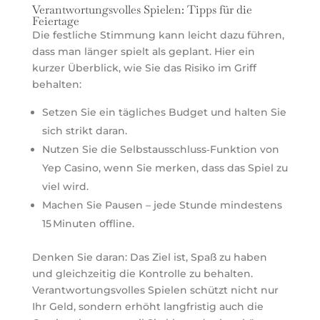
Verantwortungsvolles Spielen: Tipps für die
Feiertage
Die festliche Stimmung kann leicht dazu führen,
dass man länger spielt als geplant. Hier ein
kurzer Überblick, wie Sie das Risiko im Griff
behalten:
Setzen Sie ein tägliches Budget und halten Sie
sich strikt daran.
Nutzen Sie die Selbstausschluss‑Funktion von
Yep Casino, wenn Sie merken, dass das Spiel zu
viel wird.
Machen Sie Pausen – jede Stunde mindestens
15 Minuten offline.
Denken Sie daran: Das Ziel ist, Spaß zu haben
und gleichzeitig die Kontrolle zu behalten.
Verantwortungsvolles Spielen schützt nicht nur
Ihr Geld, sondern erhöht langfristig auch die