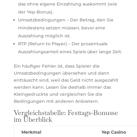
das ohne eigene Einzahlung auskommt (wie
der Yep‑Bonus).
Umsatzbedingungen – Der Betrag, den Sie
mindestens setzen müssen, bevor eine
Auszahlung möglich ist.
RTP (Return to Player) – Der prozentuale
Auszahlungsanteil eines Spiels über lange Zeit.
Ein häufiger Fehler ist, dass Spieler die
Umsatzbedingungen übersehen und dann
enttäuscht sind, weil das Geld nicht ausgezahlt
werden kann. Lesen Sie deshalb immer das
Kleingedruckte und vergleichen Sie die
Bedingungen mit anderen Anbietern.
Vergleichstabelle: Festtags‑Bonusse
im Überblick
Merkmal
Yep Casino