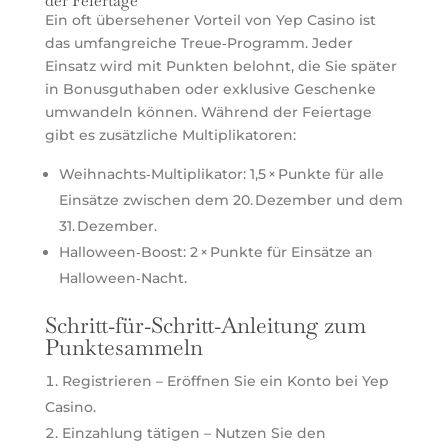
der Feiertage
Ein oft übersehener Vorteil von Yep Casino ist
das umfangreiche Treue‑Programm. Jeder
Einsatz wird mit Punkten belohnt, die Sie später
in Bonusguthaben oder exklusive Geschenke
umwandeln können. Während der Feiertage
gibt es zusätzliche Multiplikatoren:
Weihnachts‑Multiplikator: 1,5 × Punkte für alle
Einsätze zwischen dem 20. Dezember und dem
31. Dezember.
Halloween‑Boost: 2 × Punkte für Einsätze an
Halloween‑Nacht.
Schritt‑für‑Schritt‑Anleitung zum
Punktesammeln
Registrieren – Eröffnen Sie ein Konto bei Yep
Casino.
Einzahlung tätigen – Nutzen Sie den