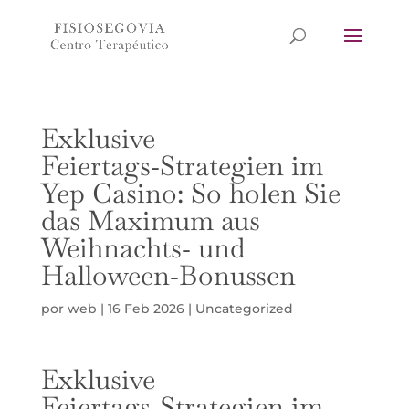
Exklusive
Feiertags‑Strategien im
Yep Casino: So holen Sie
das Maximum aus
Weihnachts‑ und
Halloween‑Bonussen
por
web
|
16 Feb 2026
|
Uncategorized
Exklusive
Feiertags‑Strategien im