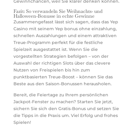
Gewinnchancen, weil Sie klarer denken können.
Fazit: So verwandeln Sie Weihnachts‑ und
Halloween‑Bonusse in echte Gewinne
Zusammengefasst lässt sich sagen, dass das Yep
Casino mit seinem Yep bonus ohne einzahlung,
schnellen Auszahlungen und einem attraktiven
Treue‑Programm perfekt für die festliche
Spielzeit ausgestattet ist. Wenn Sie die
vorgestellten Strategien befolgen – von der
Auswahl der richtigen Slots über das clevere
Nutzen von Freispielen bis hin zum
punktbasierten Treue‑Boost – können Sie das
Beste aus den Saison‑Bonussen herausholen.
Bereit, die Feiertage zu Ihrem persönlichen
Jackpot‑Fenster zu machen? Starten Sie jetzt,
sichern Sie sich den Gratis‑Bonus und setzen Sie
die Tipps in die Praxis um. Viel Erfolg und frohes
Spielen!