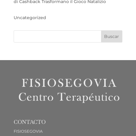
di Cashback Trasformano il Gioco Natalizio
Uncategorized
Buscar
CONTACTO
FISIOSEGOVIA