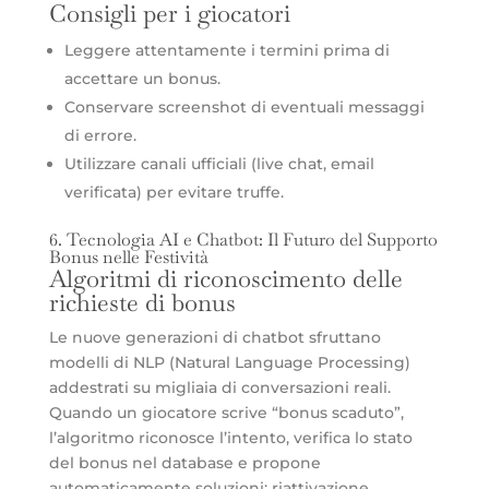
Consigli per i giocatori
Leggere attentamente i termini prima di
accettare un bonus.
Conservare screenshot di eventuali messaggi
di errore.
Utilizzare canali ufficiali (live chat, email
verificata) per evitare truffe.
6. Tecnologia AI e Chatbot: Il Futuro del Supporto
Bonus nelle Festività
Algoritmi di riconoscimento delle
richieste di bonus
Le nuove generazioni di chatbot sfruttano
modelli di NLP (Natural Language Processing)
addestrati su migliaia di conversazioni reali.
Quando un giocatore scrive “bonus scaduto”,
l’algoritmo riconosce l’intento, verifica lo stato
del bonus nel database e propone
automaticamente soluzioni: riattivazione,