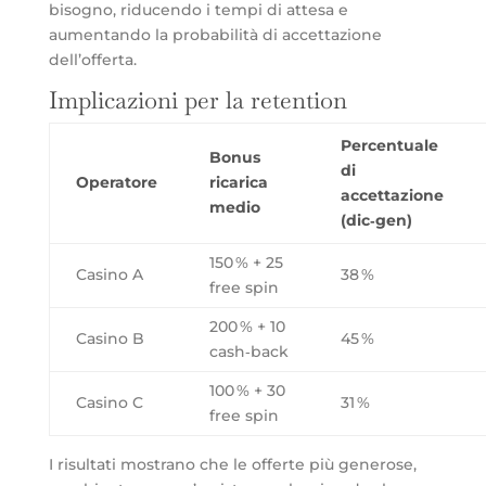
bisogno, riducendo i tempi di attesa e
aumentando la probabilità di accettazione
dell’offerta.
Implicazioni per la retention
Percentuale
Bonus
di
Operatore
ricarica
accettazione
medio
(dic‑gen)
150 % + 25
Casino A
38 %
free spin
200 % + 10
Casino B
45 %
cash‑back
100 % + 30
Casino C
31 %
free spin
I risultati mostrano che le offerte più generose,