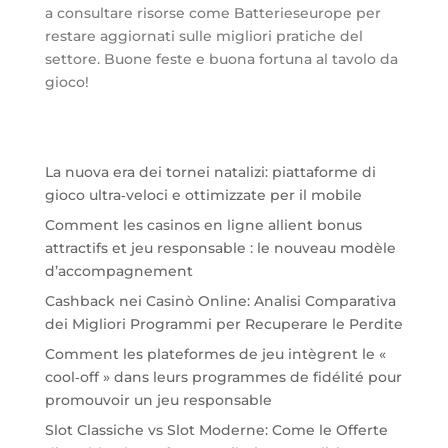
a consultare risorse come Batterieseurope per
restare aggiornati sulle migliori pratiche del
settore. Buone feste e buona fortuna al tavolo da
gioco!
La nuova era dei tornei natalizi: piattaforme di
gioco ultra‑veloci e ottimizzate per il mobile
Comment les casinos en ligne allient bonus
attractifs et jeu responsable : le nouveau modèle
d’accompagnement
Cashback nei Casinò Online: Analisi Comparativa
dei Migliori Programmi per Recuperare le Perdite
Comment les plateformes de jeu intègrent le «
cool‑off » dans leurs programmes de fidélité pour
promouvoir un jeu responsable
Slot Classiche vs Slot Moderne: Come le Offerte