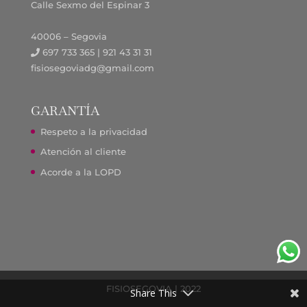
Calle Sexmo del Espinar 3
40006 – Segovia
697 733 365 | 921 43 31 31
fisiosegoviadg@gmail.com
GARANTÍA
Respeto a la privacidad
Atención al cliente
Acorde a la LOPD
FISIOSEGOVIA | 2022
Share This