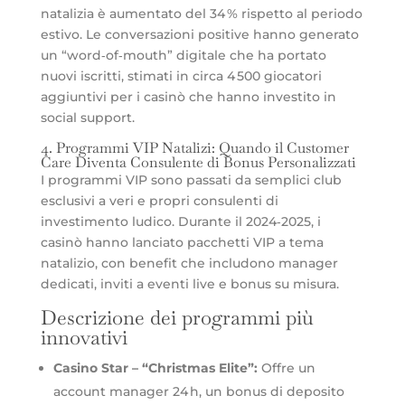
natalizia è aumentato del 34 % rispetto al periodo
estivo. Le conversazioni positive hanno generato
un “word‑of‑mouth” digitale che ha portato
nuovi iscritti, stimati in circa 4 500 giocatori
aggiuntivi per i casinò che hanno investito in
social support.
4. Programmi VIP Natalizi: Quando il Customer
Care Diventa Consulente di Bonus Personalizzati
I programmi VIP sono passati da semplici club
esclusivi a veri e propri consulenti di
investimento ludico. Durante il 2024‑2025, i
casinò hanno lanciato pacchetti VIP a tema
natalizio, con benefit che includono manager
dedicati, inviti a eventi live e bonus su misura.
Descrizione dei programmi più
innovativi
Casino Star – “Christmas Elite”:
Offre un
account manager 24 h, un bonus di deposito