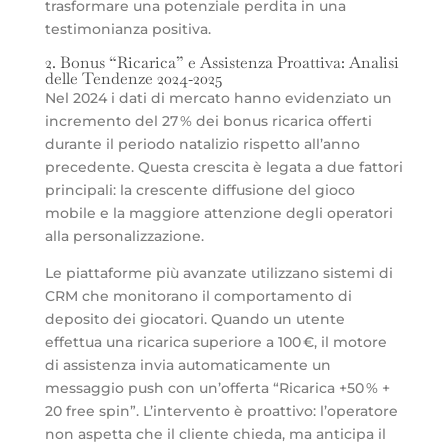
trasformare una potenziale perdita in una
testimonianza positiva.
2. Bonus “Ricarica” e Assistenza Proattiva: Analisi
delle Tendenze 2024‑2025
Nel 2024 i dati di mercato hanno evidenziato un
incremento del 27 % dei bonus ricarica offerti
durante il periodo natalizio rispetto all’anno
precedente. Questa crescita è legata a due fattori
principali: la crescente diffusione del gioco
mobile e la maggiore attenzione degli operatori
alla personalizzazione.
Le piattaforme più avanzate utilizzano sistemi di
CRM che monitorano il comportamento di
deposito dei giocatori. Quando un utente
effettua una ricarica superiore a 100 €, il motore
di assistenza invia automaticamente un
messaggio push con un’offerta “Ricarica +50 % +
20 free spin”. L’intervento è proattivo: l’operatore
non aspetta che il cliente chieda, ma anticipa il