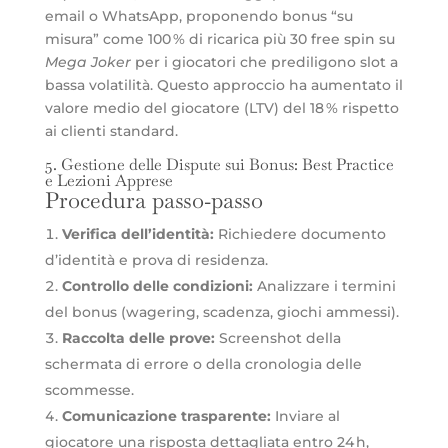
email o WhatsApp, proponendo bonus “su
misura” come 100 % di ricarica più 30 free spin su
Mega Joker
per i giocatori che prediligono slot a
bassa volatilità. Questo approccio ha aumentato il
valore medio del giocatore (LTV) del 18 % rispetto
ai clienti standard.
5. Gestione delle Dispute sui Bonus: Best Practice
e Lezioni Apprese
Procedura passo‑passo
Verifica dell’identità:
Richiedere documento
d’identità e prova di residenza.
Controllo delle condizioni:
Analizzare i termini
del bonus (wagering, scadenza, giochi ammessi).
Raccolta delle prove:
Screenshot della
schermata di errore o della cronologia delle
scommesse.
Comunicazione trasparente:
Inviare al
giocatore una risposta dettagliata entro 24 h,