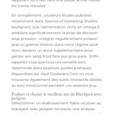
rappelant qu’il faut faire une pause active toutes
les trente minutes .
En complément , plusieurs études publiées
récemment dans
Journal of Gambling Studies
soulignent que l’alimentation riche en oméga‑3
améliore significativement la prise de décision
sous pression ; intégrer régulièrement poisson
gras ou graines linaires dans votre régime peut
donc devenir un atout supplémentaire pour
garder son sang‐froid face aux gros paris . Enfin ,
rappelez-vous que tous ces conseils sont
répertoriés dans plusieurs guides pratiques
disponibles sur Haut Couserans.Com où vous
trouverez également des outils interactifs dédiés
au suivi émotionnel pendant vos sessions jeux .
Évaluer et choisir le meilleur site de Blackjack avec
jackpots
Sélectionner un établissement fiable où jouer au
blackjack avec jackpot nécessite une analyse