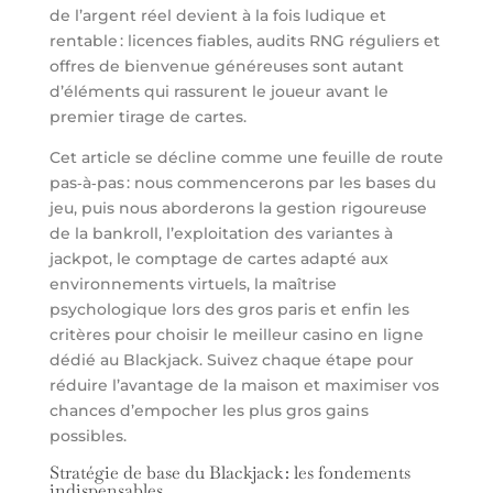
de l’argent réel devient à la fois ludique et
rentable : licences fiables, audits RNG réguliers et
offres de bienvenue généreuses sont autant
d’éléments qui rassurent le joueur avant le
premier tirage de cartes.
Cet article se décline comme une feuille de route
pas‑à‑pas : nous commencerons par les bases du
jeu, puis nous aborderons la gestion rigoureuse
de la bankroll, l’exploitation des variantes à
jackpot, le comptage de cartes adapté aux
environnements virtuels, la maîtrise
psychologique lors des gros paris et enfin les
critères pour choisir le meilleur casino en ligne
dédié au Blackjack. Suivez chaque étape pour
réduire l’avantage de la maison et maximiser vos
chances d’empocher les plus gros gains
possibles.
Stratégie de base du Blackjack : les fondements
indispensables