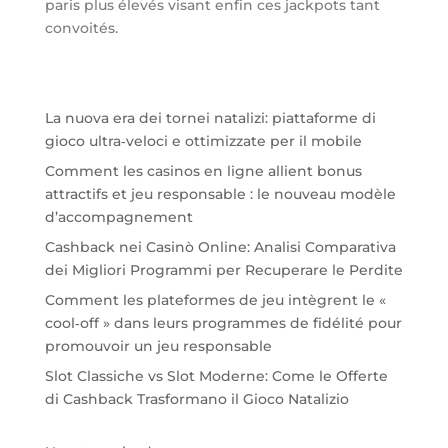
paris plus élevés visant enfin ces jackpots tant
convoités.​
La nuova era dei tornei natalizi: piattaforme di
gioco ultra‑veloci e ottimizzate per il mobile
Comment les casinos en ligne allient bonus
attractifs et jeu responsable : le nouveau modèle
d’accompagnement
Cashback nei Casinò Online: Analisi Comparativa
dei Migliori Programmi per Recuperare le Perdite
Comment les plateformes de jeu intègrent le «
cool‑off » dans leurs programmes de fidélité pour
promouvoir un jeu responsable
Slot Classiche vs Slot Moderne: Come le Offerte
di Cashback Trasformano il Gioco Natalizio