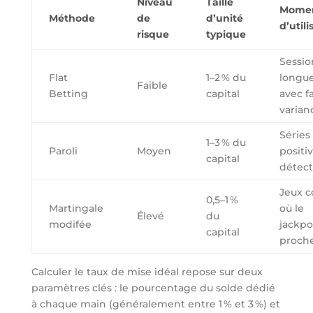
Niveau
Taille
Mome
Méthode
de
d’unité
d’utili
risque
typique
Sessio
Flat
1–2 % du
longu
Faible
Betting
capital
avec f
varian
Séries
1–3 % du
Paroli
Moyen
positi
capital
détec
Jeux c
0,5–1 %
Martingale
où le
Élevé
du
modifée
jackpo
capital
proch
Calculer le taux de mise idéal repose sur deux
paramètres clés : le pourcentage du solde dédié
à chaque main (généralement entre 1 % et 3 %) et