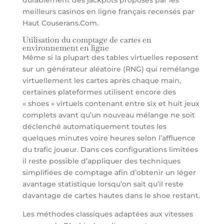
durablement des jackpots proposés par les
meilleurs casinos en ligne français recensés par
Haut Couserans.Com.
Utilisation du comptage de cartes en
environnement en ligne
Même si la plupart des tables virtuelles reposent
sur un générateur aléatoire (RNG) qui remélange
virtuellement les cartes après chaque main,
certaines plateformes utilisent encore des
« shoes » virtuels contenant entre six et huit jeux
complets avant qu’un nouveau mélange ne soit
déclenché automatiquement toutes les
quelques minutes voire heures selon l’affluence
du trafic joueur. Dans ces configurations limitées
il reste possible d’appliquer des techniques
simplifiées de comptage afin d’obtenir un léger
avantage statistique lorsqu’on sait qu’il reste
davantage de cartes hautes dans le shoe restant.
Les méthodes classiques adaptées aux vitesses