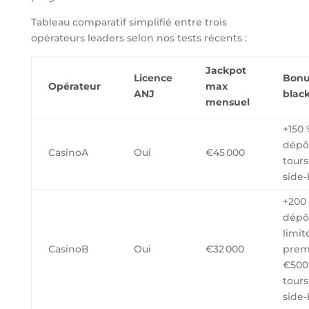
Tableau comparatif simplifié entre trois
opérateurs leaders selon nos tests récents :
Jackpot
Licence
Bonu
Opérateur
max
ANJ
blac
mensuel
+150
dépô
CasinoA
Oui
€45 000
tours
side‑
+200
dépô
limit
CasinoB
Oui
€32 000
prem
€500
tours
side‑