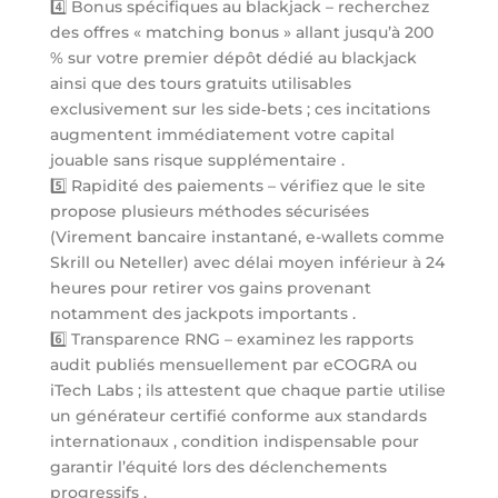
4️⃣ Bonus spécifiques au blackjack – recherchez
des offres « matching bonus » allant jusqu’à 200
% sur votre premier dépôt dédié au blackjack
ainsi que des tours gratuits utilisables
exclusivement sur les side‑bets ; ces incitations
augmentent immédiatement votre capital
jouable sans risque supplémentaire .
5️⃣ Rapidité des paiements – vérifiez que le site
propose plusieurs méthodes sécurisées
(Virement bancaire instantané, e-wallets comme
Skrill ou Neteller) avec délai moyen inférieur à 24
heures pour retirer vos gains provenant
notamment des jackpots importants .
6️⃣ Transparence RNG – examinez les rapports
audit publiés mensuellement par eCOGRA ou
iTech Labs ; ils attestent que chaque partie utilise
un générateur certifié conforme aux standards
internationaux , condition indispensable pour
garantir l’équité lors des déclenchements
progressifs .