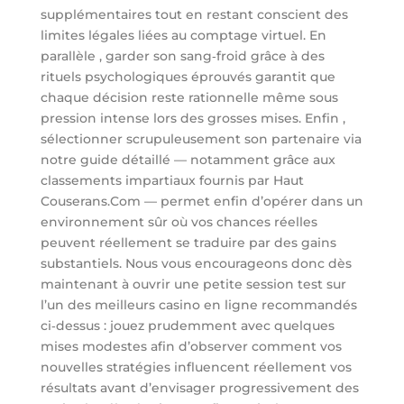
supplémentaires tout en restant conscient des
limites légales liées au comptage virtuel. En
parallèle , garder son sang‐froid grâce à des
rituels psychologiques éprouvés garantit que
chaque décision reste rationnelle même sous
pression intense lors des grosses mises​. Enfin ,
sélectionner scrupuleusement son partenaire via
notre guide détaillé — notamment grâce aux
classements impartiaux fournis par Haut
Couserans.Com — permet enfin d’opérer dans un
environnement sûr où vos chances réelles
peuvent réellement se traduire par des gains
substantiels​. Nous vous encourageons donc dès
maintenant à ouvrir une petite session test sur
l’un des meilleurs casino en ligne recommandés
ci‐dessus : jouez prudemment avec quelques
mises modestes afin d’observer comment vos
nouvelles stratégies influencent réellement vos
résultats avant d’envisager progressivement des