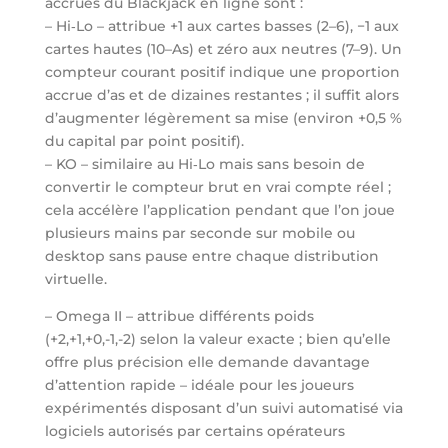
accrues du Blackjack en ligne sont :
– Hi‑Lo – attribue +1 aux cartes basses (2–6), −1 aux
cartes hautes (10–As) et zéro aux neutres (7–9). Un
compteur courant positif indique une proportion
accrue d’as et de dizaines restantes ; il suffit alors
d’augmenter légèrement sa mise (environ +0,5 %
du capital par point positif).
– KO – similaire au Hi‑Lo mais sans besoin de
convertir le compteur brut en vrai compte réel ;
cela accélère l’application pendant que l’on joue
plusieurs mains par seconde sur mobile ou
desktop sans pause entre chaque distribution
virtuelle.
– Omega II – attribue différents poids
(+2,+1,+0,-1,-2) selon la valeur exacte ; bien qu’elle
offre plus précision elle demande davantage
d’attention rapide – idéale pour les joueurs
expérimentés disposant d’un suivi automatisé via
logiciels autorisés par certains opérateurs