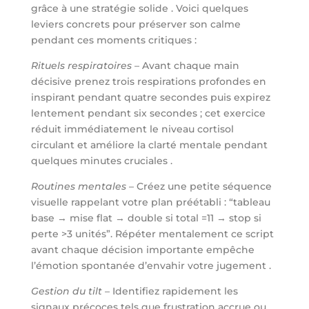
grâce à une stratégie solide . Voici quelques
leviers concrets pour préserver son calme
pendant ces moments critiques :
Rituels respiratoires
– Avant chaque main
décisive prenez trois respirations profondes en
inspirant pendant quatre secondes puis expirez
lentement pendant six secondes ; cet exercice
réduit immédiatement le niveau cortisol
circulant et améliore la clarté mentale pendant
quelques minutes cruciales .
Routines mentales
– Créez une petite séquence
visuelle rappelant votre plan préétabli : “tableau
base → mise flat → double si total =11 → stop si
perte >3 unités”. Répéter mentalement ce script
avant chaque décision importante empêche
l’émotion spontanée d’envahir votre jugement .
Gestion du tilt
– Identifiez rapidement les
signaux précoces tels que frustration accrue ou