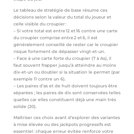
Le tableau de stratégie de base résume ces
décisions selon la valeur du total du joueur et
celle visible du croupier :
– Si votre total est entre 12 et 16 contre une carte
du croupier comprise entre 2 et 6, il est
généralement conseillé de rester car le croupier
risque fortement de dépasser vingt‑et‑un.
– Face à une carte forte du croupier (7 à As), il
faut souvent frapper jusqu’à atteindre au moins
dix‑et‑un ou doubler si la situation le permet (par
exemple 11 contre un 6).
– Les paires d’as et de huit doivent toujours être
séparées ; les paires de dix sont conservées telles
quelles car elles constituent déjà une main très
solide (20).
Maîtriser ces choix avant d’explorer des variantes
à mise élevée ou des jackpots progressifs est
essentiel : chaque erreur évitée renforce votre