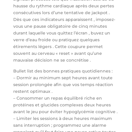
hausse du rythme cardiaque après deux pertes
consécutives lors d’une tentative de jackpot .
Dès que ces indicateurs apparaissent , imposez-
vous une pause obligatoire de cinq minutes
durant laquelle vous quittez l’écran , buvez un
verre d’eau froide ou pratiquez quelques
étirements légers . Cette coupure permet
souvent au cerveau « reset » avant qu’une
mauvaise décision ne se concrétise .
Bullet list des bonnes pratiques quotidiennes :
– Dormir au minimum sept heures avant toute
session prolongée afin que vos temps réaction
restent optimaux .
– Consommer un repas équilibré riche en
protéines et glucides complexes deux heures
avant le jeu pour éviter hypoglycémie cognitive .
– Limiter les sessions à deux heures maximum
sans interruption ; programmez une alarme