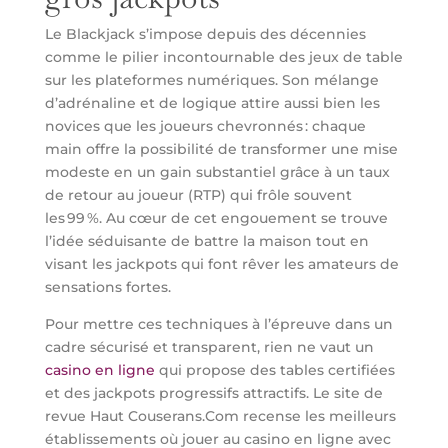
Le Blackjack s’impose depuis des décennies
comme le pilier incontournable des jeux de table
sur les plateformes numériques. Son mélange
d’adrénaline et de logique attire aussi bien les
novices que les joueurs chevronnés : chaque
main offre la possibilité de transformer une mise
modeste en un gain substantiel grâce à un taux
de retour au joueur (RTP) qui frôle souvent
les 99 %. Au cœur de cet engouement se trouve
l’idée séduisante de battre la maison tout en
visant les jackpots qui font rêver les amateurs de
sensations fortes.
Pour mettre ces techniques à l’épreuve dans un
cadre sécurisé et transparent, rien ne vaut un
casino en ligne
qui propose des tables certifiées
et des jackpots progressifs attractifs. Le site de
revue Haut Couserans.Com recense les meilleurs
établissements où jouer au casino en ligne avec