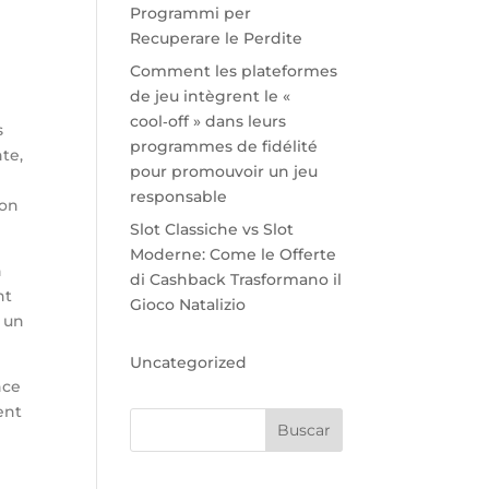
Programmi per
Recuperare le Perdite
Comment les plateformes
de jeu intègrent le «
cool‑off » dans leurs
s
programmes de fidélité
te,
pour promouvoir un jeu
responsable
ion
Slot Classiche vs Slot
Moderne: Come le Offerte
n
di Cashback Trasformano il
nt
Gioco Natalizio
s un
Uncategorized
nce
ent
Buscar