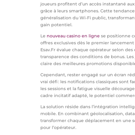
joueurs profitent d’un accès instantané aux
grâce à leurs smartphones. Cette tendance s
généralisation du Wi‑Fi public, transform
gain potentiel.
Le
nouveau casino en ligne
se positionne c
offres exclusives dès le premier lancement
Esav.Fr évalue chaque opérateur selon des cr
transparence des conditions de bonus. Les 
claire des meilleures promotions disponible
Cependant, rester engagé sur un écran ré
vrai défi : les notifications classiques son
les sessions et la fatigue visuelle décourag
cadre incitatif adapté, le potentiel commer
La solution réside dans l’intégration inte
mobile. En combinant géolocalisation, dat
transformer chaque déplacement en une sé
pour l’opérateur.