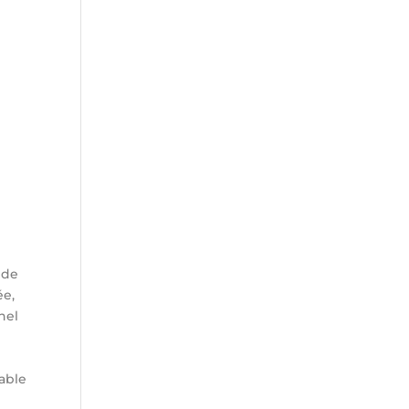
 de
ée,
nel
lable