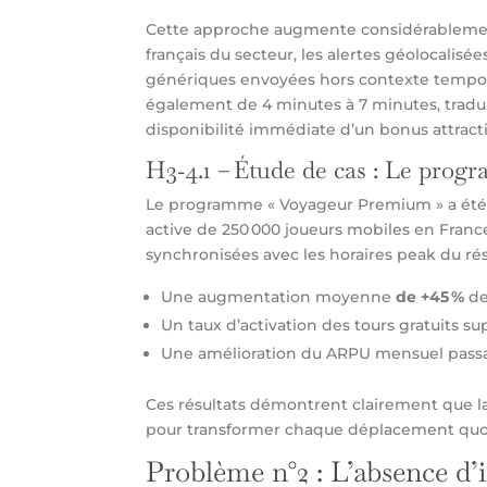
Cette approche augmente considérablement 
français du secteur, les alertes géolocalis
génériques envoyées hors contexte tempore
également de 4 minutes à 7 minutes, tradu
disponibilité immédiate d’un bonus attract
H3‑4.1 – Étude de cas : Le pro
Le programme « Voyageur Premium » a été 
active de 250 000 joueurs mobiles en Franc
synchronisées avec les horaires peak du rés
Une augmentation moyenne
de +45 %
de
Un taux d’activation des tours gratuits su
Une amélioration du ARPU mensuel pass
Ces résultats démontrent clairement que la
pour transformer chaque déplacement quot
Problème n°2 : L’absence d’i