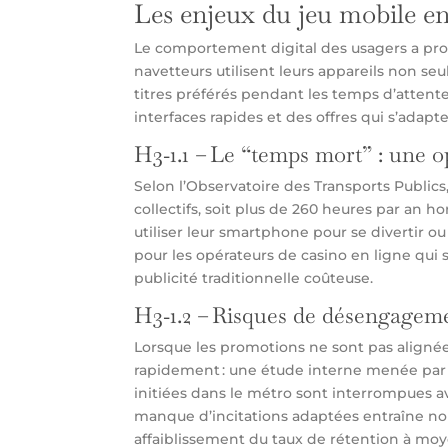
Les enjeux du jeu mobile e
Le comportement digital des usagers a pr
navetteurs utilisent leurs appareils non se
titres préférés pendant les temps d’attent
interfaces rapides et des offres qui s’adapt
H3‑1.1 – Le “temps mort” : une o
Selon l’Observatoire des Transports Publics
collectifs, soit plus de 260 heures par an h
utiliser leur smartphone pour se divertir o
pour les opérateurs de casino en ligne qui
publicité traditionnelle coûteuse.
H3‑1.2 – Risques de désengagemen
Lorsque les promotions ne sont pas alignée
rapidement : une étude interne menée par 
initiées dans le métro sont interrompues av
manque d’incitations adaptées entraîne no
affaiblissement du taux de rétention à mo