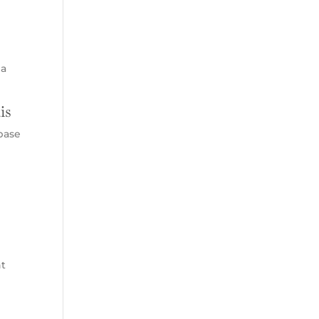
la
is
base
nt