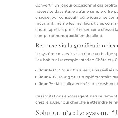
Convertir un joueur occasionnel qui profit
nécessite davantage qu’une simple offre po
chaque jour consécutif où le joueur se conn
récurrent, même les meilleurs titres com
chuter après la première semaine d’essai lo
comportement quotidien du client.
Réponse via la gamification des 
Le système « streaks » attribue un badge spé
lieu habituel (exemple : station Châtelet)
Jour 1–3
: +5 % sur tous les gains réalisés 
Jour 4–6
: Tour gratuit supplémentaire s
Jour 7+
: Multiplicateur x2 sur le cash‑out 
Ces incitations encouragent naturellement 
chez le joueur qui cherche à atteindre le n
Solution n°2 : Le système 