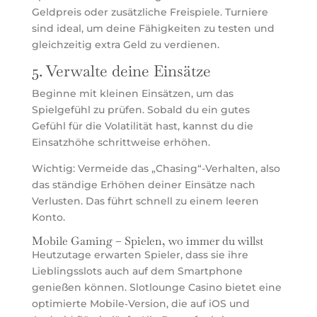
Geldpreis oder zusätzliche Freispiele. Turniere
sind ideal, um deine Fähigkeiten zu testen und
gleichzeitig extra Geld zu verdienen.
5. Verwalte deine Einsätze
Beginne mit kleinen Einsätzen, um das
Spielgefühl zu prüfen. Sobald du ein gutes
Gefühl für die Volatilität hast, kannst du die
Einsatzhöhe schrittweise erhöhen.
Wichtig: Vermeide das „Chasing“-Verhalten, also
das ständige Erhöhen deiner Einsätze nach
Verlusten. Das führt schnell zu einem leeren
Konto.
Mobile Gaming – Spielen, wo immer du willst
Heutzutage erwarten Spieler, dass sie ihre
Lieblingsslots auch auf dem Smartphone
genießen können. Slotlounge Casino bietet eine
optimierte Mobile‑Version, die auf iOS und