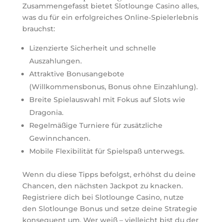
Zusammengefasst bietet Slotlounge Casino alles,
was du für ein erfolgreiches Online‑Spielerlebnis
brauchst:
Lizenzierte Sicherheit und schnelle
Auszahlungen.
Attraktive Bonusangebote
(Willkommensbonus, Bonus ohne Einzahlung).
Breite Spielauswahl mit Fokus auf Slots wie
Dragonia.
Regelmäßige Turniere für zusätzliche
Gewinnchancen.
Mobile Flexibilität für Spielspaß unterwegs.
Wenn du diese Tipps befolgst, erhöhst du deine
Chancen, den nächsten Jackpot zu knacken.
Registriere dich bei Slotlounge Casino, nutze
den Slotlounge Bonus und setze deine Strategie
konsequent um. Wer weiß – vielleicht bist du der