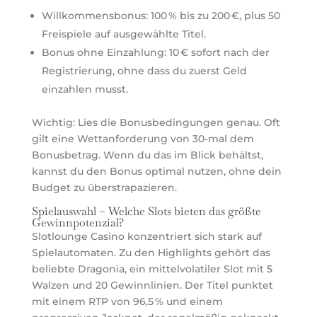
Willkommensbonus: 100 % bis zu 200 €, plus 50
Freispiele auf ausgewählte Titel.
Bonus ohne Einzahlung: 10 € sofort nach der
Registrierung, ohne dass du zuerst Geld
einzahlen musst.
Wichtig: Lies die Bonusbedingungen genau. Oft
gilt eine Wettanforderung von 30‑mal dem
Bonusbetrag. Wenn du das im Blick behältst,
kannst du den Bonus optimal nutzen, ohne dein
Budget zu überstrapazieren.
Spielauswahl – Welche Slots bieten das größte
Gewinnpotenzial?
Slotlounge Casino konzentriert sich stark auf
Spielautomaten. Zu den Highlights gehört das
beliebte Dragonia, ein mittelvolatiler Slot mit 5
Walzen und 20 Gewinnlinien. Der Titel punktet
mit einem RTP von 96,5 % und einem