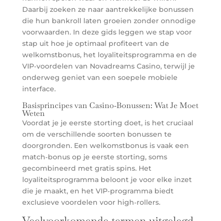
Daarbij zoeken ze naar aantrekkelijke bonussen
die hun bankroll laten groeien zonder onnodige
voorwaarden. In deze gids leggen we stap voor
stap uit hoe je optimaal profiteert van de
welkomstbonus, het loyaliteitsprogramma en de
VIP‑voordelen van Novadreams Casino, terwijl je
onderweg geniet van een soepele mobiele
interface.
Basisprincipes van Casino‑Bonussen: Wat Je Moet
Weten
Voordat je je eerste storting doet, is het cruciaal
om de verschillende soorten bonussen te
doorgronden. Een welkomstbonus is vaak een
match‑bonus op je eerste storting, soms
gecombineerd met gratis spins. Het
loyaliteitsprogramma beloont je voor elke inzet
die je maakt, en het VIP‑programma biedt
exclusieve voordelen voor high‑rollers.
Veelvoorkomende termen uitgelegd