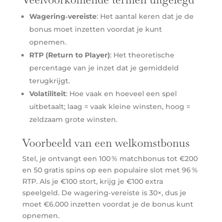
Wagering‑vereiste
: Het aantal keren dat je de
bonus moet inzetten voordat je kunt
opnemen.
RTP (Return to Player)
: Het theoretische
percentage van je inzet dat je gemiddeld
terugkrijgt.
Volatiliteit
: Hoe vaak en hoeveel een spel
uitbetaalt; laag = vaak kleine winsten, hoog =
zeldzaam grote winsten.
Voorbeeld van een welkomstbonus
Stel, je ontvangt een 100 % matchbonus tot €200
en 50 gratis spins op een populaire slot met 96 %
RTP. Als je €100 stort, krijg je €100 extra
speelgeld. De wagering‑vereiste is 30×, dus je
moet €6.000 inzetten voordat je de bonus kunt
opnemen.