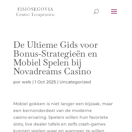
De Ultieme Gids voor
Bonus‑Strategieën en
Mobiel Spelen bij
Novadreams Casino
por
web
|
1 Oct 2025
|
Uncategorized
Mobiel gokken is niet langer een bijzaak, maar
een kernonderdeel van de moderne
casino‑ervaring. Spelers willen hun favoriete
slots, live dealer tafels en zelfs crash‑games
kunnen spelen waar en wanneer ze willen.