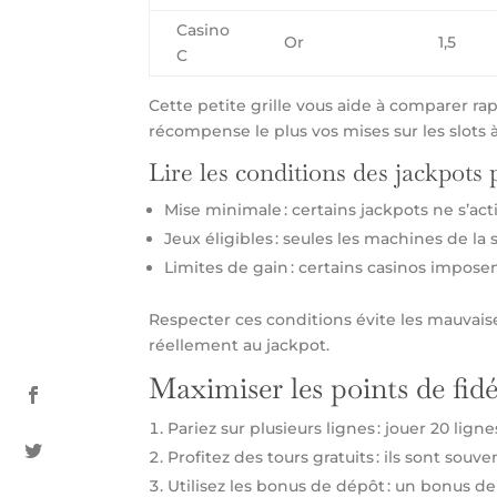
Casino
Or
1,5
C
Cette petite grille vous aide à comparer ra
récompense le plus vos mises sur les slots à
Lire les conditions des jackpots 
Mise minimale : certains jackpots ne s’act
Jeux éligibles : seules les machines de la 
Limites de gain : certains casinos impos
Respecter ces conditions évite les mauvais
réellement au jackpot.
Maximiser les points de fidél
Pariez sur plusieurs lignes : jouer 20 li
Profitez des tours gratuits : ils sont souv
Utilisez les bonus de dépôt : un bonus de