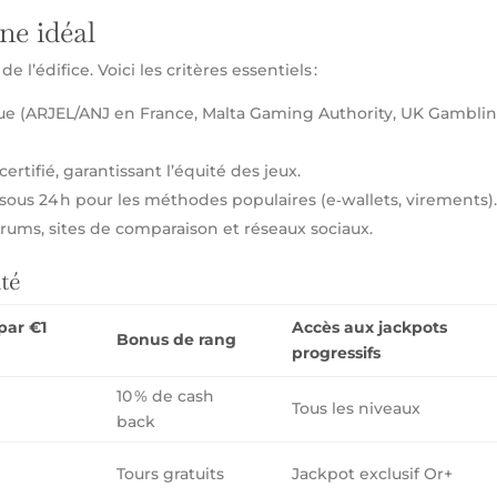
ne idéal
 l’édifice. Voici les critères essentiels :
nue (ARJEL/ANJ en France, Malta Gaming Authority, UK Gambli
rtifié, garantissant l’équité des jeux.
 sous 24 h pour les méthodes populaires (e‑wallets, virements)
forums, sites de comparaison et réseaux sociaux.
ité
par €1
Accès aux jackpots
Bonus de rang
progressifs
10 % de cash
Tous les niveaux
back
Tours gratuits
Jackpot exclusif Or+