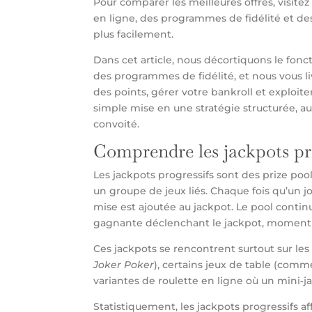
Pour comparer les meilleures offres, visite
en ligne, des programmes de fidélité et des
plus facilement.
Dans cet article, nous décortiquons le fon
des programmes de fidélité, et nous vous liv
des points, gérer votre bankroll et exploite
simple mise en une stratégie structurée, a
convoité.
Comprendre les jackpots pr
Les jackpots progressifs sont des prize po
un groupe de jeux liés. Chaque fois qu’un j
mise est ajoutée au jackpot. Le pool contin
gagnante déclenchant le jackpot, moment o
Ces jackpots se rencontrent surtout sur les s
Joker Poker
), certains jeux de table (comm
variantes de roulette en ligne où un mini‑
Statistiquement, les jackpots progressifs a