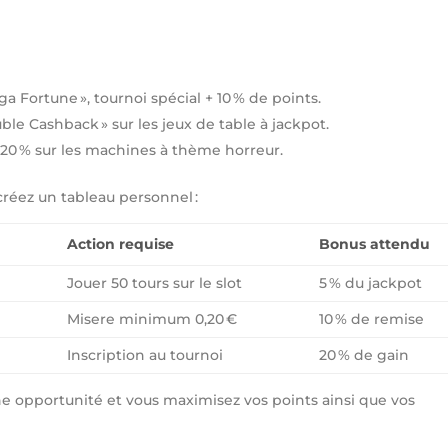
ga Fortune », tournoi spécial + 10 % de points.
uble Cashback » sur les jeux de table à jackpot.
 20 % sur les machines à thème horreur.
 créez un tableau personnel :
Action requise
Bonus attendu
Jouer 50 tours sur le slot
5 % du jackpot
Misere minimum 0,20 €
10 % de remise
Inscription au tournoi
20 % de gain
ne opportunité et vous maximisez vos points ainsi que vos