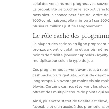
celui des versions non‑progressives, souven
La probabilité de toucher le jackpot varie
possibles, la chance peut être de l’ordre de 
1 000 combinaisons, elle grimpe à 1 sur 500 
plusieurs millions justifie l’engouement.
Le rôle caché des programme
La plupart des casinos en ligne proposent 
bronze, argent, or, platine et parfois même
points de fidélité (souvent appelés « loyalt
multiplicateur selon le type de jeu.
Ces programmes servent avant tout à reteni
cashbacks, tours gratuits, bonus de dépôt exc
longtemps. Un avantage moins visible mais t
élevés. Certains casinos réservent les plus
offrent des multiplicateurs de points qui 
Ainsi, plus votre statut de fidélité est élev
favorable et d’un accès à des promotions 