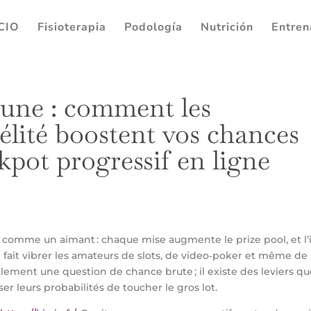
CIO
Fisioterapia
Podología
Nutrición
Entren
rtune : comment les
lité boostent vos chances
kpot progressif en ligne
rs comme un aimant : chaque mise augmente le prize pool, et l
 fait vibrer les amateurs de slots, de video‑poker et même de
ulement une question de chance brute ; il existe des leviers q
r leurs probabilités de toucher le gros lot.