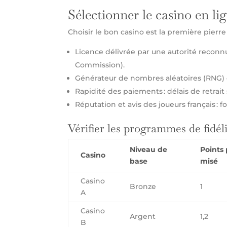
Sélectionner le casino en lig
Choisir le bon casino est la première pierre de
Licence délivrée par une autorité recon
Commission).
Générateur de nombres aléatoires (RNG) ce
Rapidité des paiements : délais de retrait
Réputation et avis des joueurs français : 
Vérifier les programmes de fidél
Niveau de
Points 
Casino
base
misé
Casino
Bronze
1
A
Casino
Argent
1,2
B