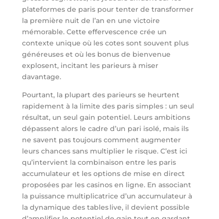
plateformes de paris pour tenter de transformer
la première nuit de l’an en une victoire
mémorable. Cette effervescence crée un
contexte unique où les cotes sont souvent plus
généreuses et où les bonus de bienvenue
explosent, incitant les parieurs à miser
davantage.
Pourtant, la plupart des parieurs se heurtent
rapidement à la limite des paris simples : un seul
résultat, un seul gain potentiel. Leurs ambitions
dépassent alors le cadre d’un pari isolé, mais ils
ne savent pas toujours comment augmenter
leurs chances sans multiplier le risque. C’est ici
qu’intervient la combinaison entre les paris
accumulateur et les options de mise en direct
proposées par les casinos en ligne. En associant
la puissance multiplicatrice d’un accumulateur à
la dynamique des tables live, il devient possible
d’amplifier le potentiel de gain tout en gardant