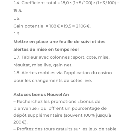
Coefficient total = 18,0 × (1 + 5 / 100) × (1 + 3 / 100) ≈
19,5.
Gain potentiel = 108 € × 19,5 ≈ 2 106 €.
Mettre en place une feuille de suivi et des
alertes de mise en temps réel
Tableur avec colonnes : sport, cote, mise,
résultat, mise live, gain net.
Alertes mobiles via l’application du casino
pour les changements de cotes live.
Astuces bonus Nouvel An
– Recherchez les promotions « bonus de
bienvenue » qui offrent un pourcentage de
dépôt supplémentaire (souvent 100 % jusqu’à
200 €).
– Profitez des tours gratuits sur les jeux de table