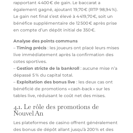
rapportant 4 400 € de gain. Le baccarat a
également gagné, ajoutant 19,70 € (RTP 98,94 %).
Le gain net final s’est élevé à 4 419,70 €, soit un
bénéfice supplémentaire de 12 500 € après prise
en compte d’un dépôt initial de 350 €.
Analyse des points communs
–
Timing précis
: les joueurs ont placé leurs mises
live immédiatement après la confirmation des
cotes sportives.
–
Gestion stricte de la bankroll
: aucune mise n’a
dépassé 5 % du capital total.
–
Exploitation des bonus live
: les deux cas ont
bénéficié de promotions « cash‑back » sur les
tables live, réduisant le coût net des mises.
4.1. Le rôle des promotions de
Nouvel An
Les plateformes de casino offrent généralement
des bonus de dépôt allant jusqu’à 200 % et des