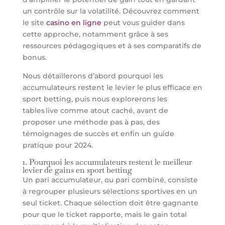
un contrôle sur la volatilité. Découvrez comment
le site
casino en ligne
peut vous guider dans
cette approche, notamment grâce à ses
ressources pédagogiques et à ses comparatifs de
bonus.
Nous détaillerons d’abord pourquoi les
accumulateurs restent le levier le plus efficace en
sport betting, puis nous explorerons les
tables live comme atout caché, avant de
proposer une méthode pas à pas, des
témoignages de succès et enfin un guide
pratique pour 2024.
1. Pourquoi les accumulateurs restent le meilleur
levier de gains en sport betting
Un pari accumulateur, ou pari combiné, consiste
à regrouper plusieurs sélections sportives en un
seul ticket. Chaque sélection doit être gagnante
pour que le ticket rapporte, mais le gain total