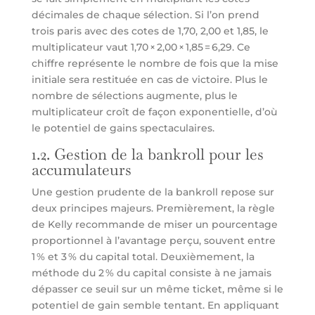
décimales de chaque sélection. Si l’on prend
trois paris avec des cotes de 1,70, 2,00 et 1,85, le
multiplicateur vaut 1,70 × 2,00 × 1,85 = 6,29. Ce
chiffre représente le nombre de fois que la mise
initiale sera restituée en cas de victoire. Plus le
nombre de sélections augmente, plus le
multiplicateur croît de façon exponentielle, d’où
le potentiel de gains spectaculaires.
1.2. Gestion de la bankroll pour les
accumulateurs
Une gestion prudente de la bankroll repose sur
deux principes majeurs. Premièrement, la règle
de Kelly recommande de miser un pourcentage
proportionnel à l’avantage perçu, souvent entre
1 % et 3 % du capital total. Deuxièmement, la
méthode du 2 % du capital consiste à ne jamais
dépasser ce seuil sur un même ticket, même si le
potentiel de gain semble tentant. En appliquant