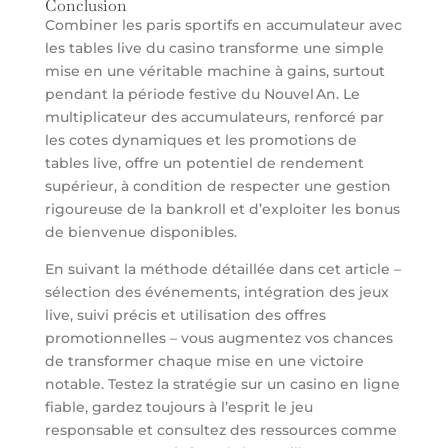
Conclusion
Combiner les paris sportifs en accumulateur avec
les tables live du casino transforme une simple
mise en une véritable machine à gains, surtout
pendant la période festive du Nouvel An. Le
multiplicateur des accumulateurs, renforcé par
les cotes dynamiques et les promotions de
tables live, offre un potentiel de rendement
supérieur, à condition de respecter une gestion
rigoureuse de la bankroll et d’exploiter les bonus
de bienvenue disponibles.
En suivant la méthode détaillée dans cet article –
sélection des événements, intégration des jeux
live, suivi précis et utilisation des offres
promotionnelles – vous augmentez vos chances
de transformer chaque mise en une victoire
notable. Testez la stratégie sur un casino en ligne
fiable, gardez toujours à l’esprit le jeu
responsable et consultez des ressources comme