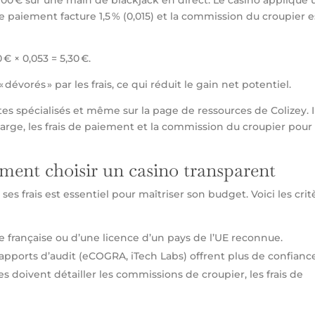
00 € sur une main de blackjack en direct. Le casino applique
de paiement facture 1,5 % (0,015) et la commission du croupier e
 € × 0,053 = 5,30 €.
 dévorés » par les frais, ce qui réduit le gain net potentiel.
ites spécialisés et même sur la page de ressources de Colizey. I
marge, les frais de paiement et la commission du croupier pour
mment choisir un casino transparent
es frais est essentiel pour maîtriser son budget. Voici les crit
ce française ou d’une licence d’un pays de l’UE reconnue.
s rapports d’audit (eCOGRA, iTech Labs) offrent plus de confianc
es doivent détailler les commissions de croupier, les frais de