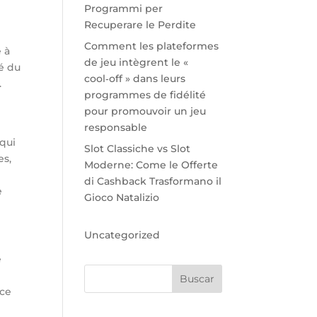
Programmi per
Recuperare le Perdite
Comment les plateformes
 à
de jeu intègrent le «
té du
cool‑off » dans leurs
.
programmes de fidélité
pour promouvoir un jeu
responsable
 qui
Slot Classiche vs Slot
es,
Moderne: Come le Offerte
di Cashback Trasformano il
e
Gioco Natalizio
Uncategorized
e
Buscar
nce