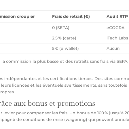
ission croupier
Frais de retrait (€)
Audit RTP
0 (SEPA)
eCOGRA
2,5 % (carte)
iTech Labs
5 € (e‑wallet)
Aucun
a commission la plus basse et des retraits sans frais via SEPA,
ues indépendantes et les certifications tierces. Des sites comm
, leurs licences et les éventuels avertissements, sans toutefois
propres.
grâce aux bonus et promotions
 levier pour compenser les frais. Un bonus de 100 % jusqu’à 2
accompagné de conditions de mise (wagering) qui peuvent annul