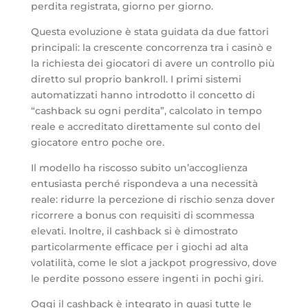
perdita registrata, giorno per giorno.
Questa evoluzione è stata guidata da due fattori
principali: la crescente concorrenza tra i casinò e
la richiesta dei giocatori di avere un controllo più
diretto sul proprio bankroll. I primi sistemi
automatizzati hanno introdotto il concetto di
“cashback su ogni perdita”, calcolato in tempo
reale e accreditato direttamente sul conto del
giocatore entro poche ore.
Il modello ha riscosso subito un’accoglienza
entusiasta perché rispondeva a una necessità
reale: ridurre la percezione di rischio senza dover
ricorrere a bonus con requisiti di scommessa
elevati. Inoltre, il cashback si è dimostrato
particolarmente efficace per i giochi ad alta
volatilità, come le slot a jackpot progressivo, dove
le perdite possono essere ingenti in pochi giri.
Oggi il cashback è integrato in quasi tutte le