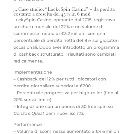
5. Caso studio: “LuckySpin Casino” – da perdita
costante a crescita del 45 % in 6 mesi
LuckySpin Casino, operante dal 2018, registrava
un churn mensile del 22 % e un volume di
scommesse medio di €3,2 milioni, con una
percentuale di perdita netta del 8 % sui giocatori
occasionali. Dopo aver introdotto un programma
di cashback strutturato, i risultati sono cambiati
radicalmente.
Implementazione
– Cashback del 12 % per tutti i giocatori con
perdite giornaliere superiori a €200.
– Percentuale progressiva per high‑roller (fino al
20 % senza limite).
– Integrazione con un bonus di 30 free spin su
Gonzo’s Quest
per i nuovi iscritti.
Performance
– Volume di scommesse aumentato a €4,6 milioni