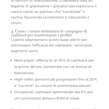
In termini di fidelizzazione, il cashback crea un
legame di gratitudine: i giocatori percepiscono il
casinò come un partner che “condivide” il
rischio, favorendo la retention e riducendo il
churn.
4. Come i casinò strutturano le campagne di
cashback per massimizzare i profitti
I casinò segmentano la loro base utenti per
ottimizzare l’efficacia del cashback. I principali
segmenti sono:
New‑player: offerta di un 10 % di cashback per
le prime 48 ore, combinata con un bonus di
benvenuto.
High‑roller: percentuali progressive fino al 20 %
e “no‑limit” su volumi di scommessa elevati.
Occasional: cashback settimanale del 5 % per
chi scommette almeno €100 al mese.