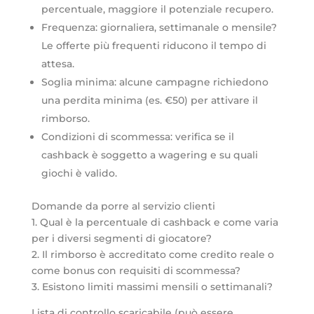
percentuale, maggiore il potenziale recupero.
Frequenza: giornaliera, settimanale o mensile?
Le offerte più frequenti riducono il tempo di
attesa.
Soglia minima: alcune campagne richiedono
una perdita minima (es. €50) per attivare il
rimborso.
Condizioni di scommessa: verifica se il
cashback è soggetto a wagering e su quali
giochi è valido.
Domande da porre al servizio clienti
1. Qual è la percentuale di cashback e come varia
per i diversi segmenti di giocatore?
2. Il rimborso è accreditato come credito reale o
come bonus con requisiti di scommessa?
3. Esistono limiti massimi mensili o settimanali?
Lista di controllo scaricabile (può essere