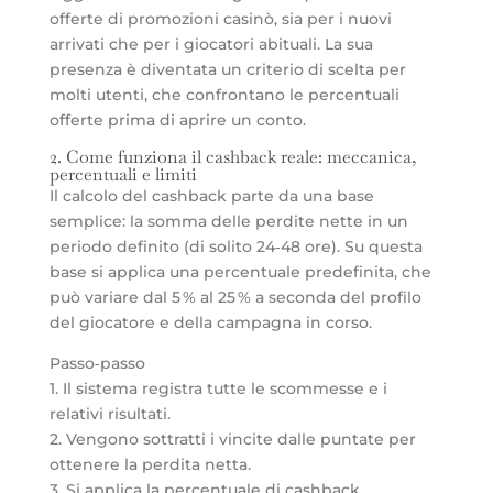
offerte di promozioni casinò, sia per i nuovi
arrivati che per i giocatori abituali. La sua
presenza è diventata un criterio di scelta per
molti utenti, che confrontano le percentuali
offerte prima di aprire un conto.
2. Come funziona il cashback reale: meccanica,
percentuali e limiti
Il calcolo del cashback parte da una base
semplice: la somma delle perdite nette in un
periodo definito (di solito 24‑48 ore). Su questa
base si applica una percentuale predefinita, che
può variare dal 5 % al 25 % a seconda del profilo
del giocatore e della campagna in corso.
Passo‑passo
1. Il sistema registra tutte le scommesse e i
relativi risultati.
2. Vengono sottratti i vincite dalle puntate per
ottenere la perdita netta.
3. Si applica la percentuale di cashback