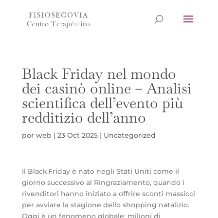
Black Friday nel mondo
dei casinò online – Analisi
scientifica dell’evento più
redditizio dell’anno
por
web
|
23 Oct 2025
|
Uncategorized
Il Black Friday è nato negli Stati Uniti come il
giorno successivo al Ringraziamento, quando i
rivenditori hanno iniziato a offrire sconti massicci
per avviare la stagione dello shopping natalizio.
Oggi è un fenomeno globale: milioni di