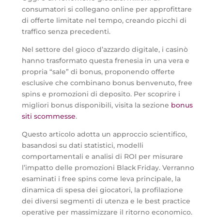
consumatori si collegano online per approfittare
di offerte limitate nel tempo, creando picchi di
traffico senza precedenti.
Nel settore del gioco d’azzardo digitale, i casinò
hanno trasformato questa frenesia in una vera e
propria “sale” di bonus, proponendo offerte
esclusive che combinano bonus benvenuto, free
spins e promozioni di deposito. Per scoprire i
migliori bonus disponibili, visita la sezione
bonus
siti scommesse
.
Questo articolo adotta un approccio scientifico,
basandosi su dati statistici, modelli
comportamentali e analisi di ROI per misurare
l’impatto delle promozioni Black Friday. Verranno
esaminati i free spins come leva principale, la
dinamica di spesa dei giocatori, la profilazione
dei diversi segmenti di utenza e le best practice
operative per massimizzare il ritorno economico.