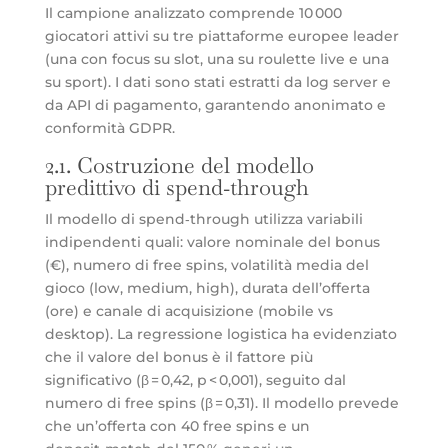
Il campione analizzato comprende 10 000
giocatori attivi su tre piattaforme europee leader
(una con focus su slot, una su roulette live e una
su sport). I dati sono stati estratti da log server e
da API di pagamento, garantendo anonimato e
conformità GDPR.
2.1. Costruzione del modello
predittivo di spend‑through
Il modello di spend‑through utilizza variabili
indipendenti quali: valore nominale del bonus
(€), numero di free spins, volatilità media del
gioco (low, medium, high), durata dell’offerta
(ore) e canale di acquisizione (mobile vs
desktop). La regressione logistica ha evidenziato
che il valore del bonus è il fattore più
significativo (β = 0,42, p < 0,001), seguito dal
numero di free spins (β = 0,31). Il modello prevede
che un’offerta con 40 free spins e un