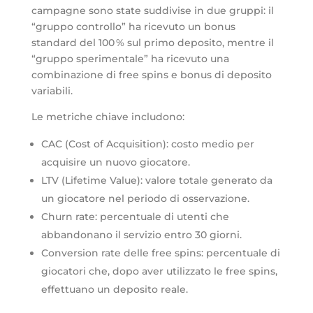
campagne sono state suddivise in due gruppi: il
“gruppo controllo” ha ricevuto un bonus
standard del 100 % sul primo deposito, mentre il
“gruppo sperimentale” ha ricevuto una
combinazione di free spins e bonus di deposito
variabili.
Le metriche chiave includono:
CAC (Cost of Acquisition): costo medio per
acquisire un nuovo giocatore.
LTV (Lifetime Value): valore totale generato da
un giocatore nel periodo di osservazione.
Churn rate: percentuale di utenti che
abbandonano il servizio entro 30 giorni.
Conversion rate delle free spins: percentuale di
giocatori che, dopo aver utilizzato le free spins,
effettuano un deposito reale.