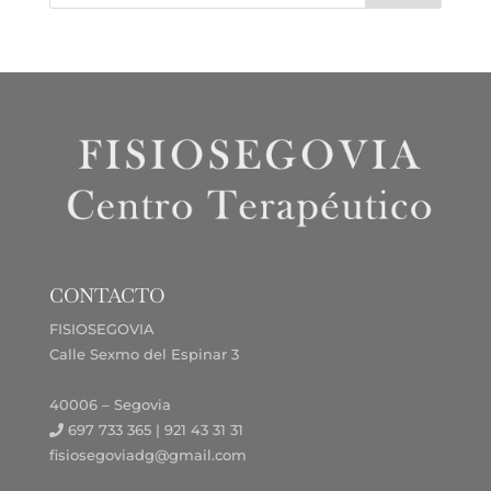
CONTACTO
FISIOSEGOVIA
Calle Sexmo del Espinar 3
40006 – Segovia
697 733 365 | 921 43 31 31
fisiosegoviadg@gmail.com