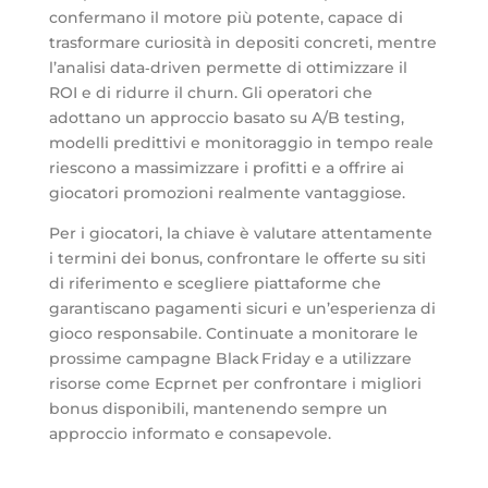
confermano il motore più potente, capace di
trasformare curiosità in depositi concreti, mentre
l’analisi data‑driven permette di ottimizzare il
ROI e di ridurre il churn. Gli operatori che
adottano un approccio basato su A/B testing,
modelli predittivi e monitoraggio in tempo reale
riescono a massimizzare i profitti e a offrire ai
giocatori promozioni realmente vantaggiose.
Per i giocatori, la chiave è valutare attentamente
i termini dei bonus, confrontare le offerte su siti
di riferimento e scegliere piattaforme che
garantiscano pagamenti sicuri e un’esperienza di
gioco responsabile. Continuate a monitorare le
prossime campagne Black Friday e a utilizzare
risorse come Ecprnet per confrontare i migliori
bonus disponibili, mantenendo sempre un
approccio informato e consapevole.