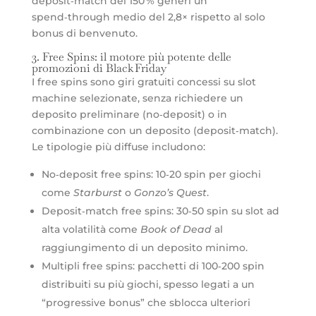
deposit‑match del 150 % generi un
spend‑through medio del 2,8× rispetto al solo
bonus di benvenuto.
3. Free Spins: il motore più potente delle
promozioni di Black Friday
I free spins sono giri gratuiti concessi su slot
machine selezionate, senza richiedere un
deposito preliminare (no‑deposit) o in
combinazione con un deposito (deposit‑match).
Le tipologie più diffuse includono:
No‑deposit free spins: 10‑20 spin per giochi
come
Starburst
o
Gonzo’s Quest
.
Deposit‑match free spins: 30‑50 spin su slot ad
alta volatilità come
Book of Dead
al
raggiungimento di un deposito minimo.
Multipli free spins: pacchetti di 100‑200 spin
distribuiti su più giochi, spesso legati a un
“progressive bonus” che sblocca ulteriori