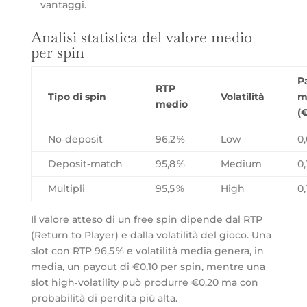
vantaggi.
Analisi statistica del valore medio
per spin
P
RTP
Tipo di spin
Volatilità
m
medio
(€
No‑deposit
96,2 %
Low
0
Deposit‑match
95,8 %
Medium
0,
Multipli
95,5 %
High
0,
Il valore atteso di un free spin dipende dal RTP
(Return to Player) e dalla volatilità del gioco. Una
slot con RTP 96,5 % e volatilità media genera, in
media, un payout di €0,10 per spin, mentre una
slot high‑volatility può produrre €0,20 ma con
probabilità di perdita più alta.