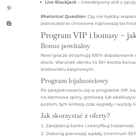
Live Blackjack
– interaktywny stół z opcją
Rhetorical Question:
Czy nie byłoby wspani
jednocześnie chronione najnowszą technolo
Program VIP i bonusy – ja
Bonus powitalny
Nowi gracze otrzymują 100 % dopasowanie
slocie. Warunek obrotu to 30× kwota bonus
środowisku kasynowym.
Program lojalnościowy
Po zarejestrowaniu się w programie VIP, k
na darmowe spiny, gotówkę lub ekskluzywn
poziom, tym krótszy czas wypłaty i wyższy 
Jak skorzystać z oferty?
Zarejestruj konto i zweryfikuj tożsamość.
Dokonaj pierwszej wpłaty (minimum 50 P