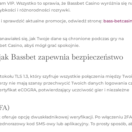
 VIP. Wszystko to sprawia, że Bassbet Casino wyróżnia się na
bkości i różnorodności rozrywki.
ie i sprawdzić aktualne promocje, odwiedź stronę:
bass-betcasi
anawiałeś się, jak Twoje dane są chronione podczas gry na
sbet Casino, abyś mógł grać spokojnie.
jak Bassbet zapewnia bezpieczeństwo
okołu TLS 1.3, który szyfruje wszystkie połączenia między Tw
rzy nie mają szansy przechwycić Twoich danych logowania c
ertyfikat eCOGRA, potwierdzający uczciwość gier i niezależne
FA)
 oferuje opcję dwuskładnikowej weryfikacji. Po włączeniu 2FA
jednorazowy kod SMS‑owy lub aplikacyjny. To prosty sposób, a