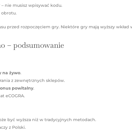
 – nie musisz wpisywać kodu.
 obrotu.
su przed rozpoczęciem gry. Niektóre gry mają wyższy wkład 
ino – podsumowanie
y na żywo
.
erania z zewnętrznych sklepów.
onus powitalny
.
ikat eCOGRA.
że być wyższa niż w tradycyjnych metodach.
zy z Polski.