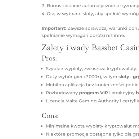
Bonus zostanie automatycznie przyznany
Graj w wybrane sloty, aby spełnić wymóg
Important:
Zawsze sprawdzaj warunki bonu
spełnianie wymagań obrotu niż inne.
Zalety i wady Bassbet Cas
Pros:
Szybkie wypłaty, zwłaszcza kryptowaluty.
Duży wybór gier (7 000+), w tym
sloty
i
gr
Mobilna aplikacja bez konieczności pobi
Rozbudowany
program VIP
i atrakcyjny
b
Licencja Malta Gaming Authority i certyf
Cons:
Minimalna kwota wypłaty kryptowalut mo
Niektóre promocje dostępne tylko dla grac