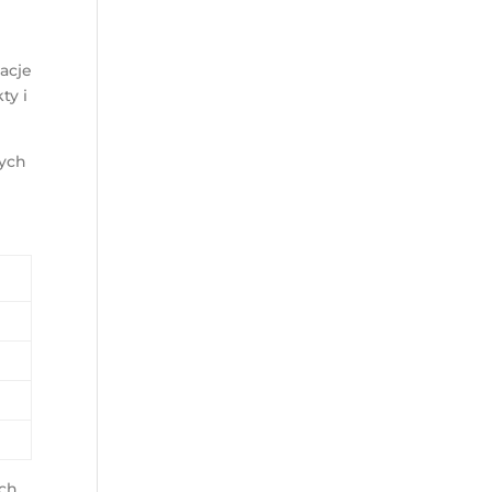
acje
ty i
nych
ych