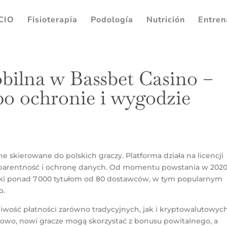
CIO
Fisioterapia
Podología
Nutrición
Entren
bilna w Bassbet Casino –
o ochronie i wygodzie
 skierowane do polskich graczy. Platforma działa na licencji
nsparentność i ochronę danych. Od momentu powstania w 202
ięki ponad 7 000 tytułom od 80 dostawców, w tym popularnym
o.
iwość płatności zarówno tradycyjnych, jak i kryptowalutowych
kowo, nowi gracze mogą skorzystać z bonusu powitalnego, a