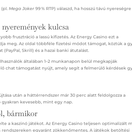
(pl.
Mega Joker
99 % RTP) válaszd, ha hosszú távú nyereségre
rs nyeremények kulcsa
bb frusztráció a lassú kifizetés. Az Energy Casino ezt a
ldja meg. Az oldal többféle fizetési módot támogat, köztük a g
(PayPal, Skrill) és a hazai banki átutalást.
 felhasználók általában 1–2 munkanapon belül megkapják
lő chat támogatást nyújt, amely segít a felmerülő kérdések g
jtása után a háttérrendszer már 30 perc alatt feldolgozza a
idő gyakran kevesebb, mint egy nap.
l, bármikor
lte a kaszinó játékot. Az Energy Casino teljesen optimalizált 
OS rendszereken egyaránt zökkenőmentes. A játékok betöltési