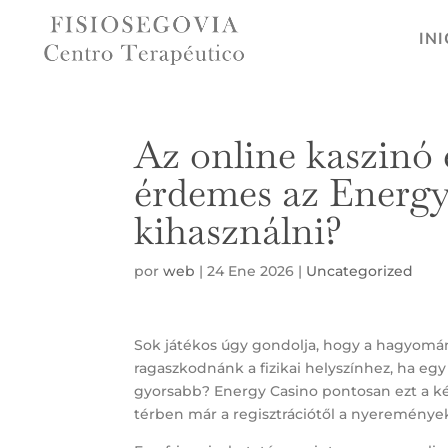
INI
Az online kaszinó
érdemes az Energy
kihasználni?
por
web
|
24 Ene 2026
|
Uncategorized
Sok játékos úgy gondolja, hogy a hagyomán
ragaszkodnánk a fizikai helyszínhez, ha e
gyorsabb? Energy Casino pontosan ezt a kérd
térben már a regisztrációtől a nyeremények