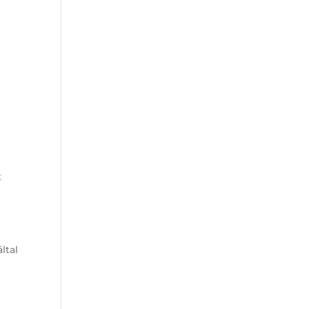
t
ltal