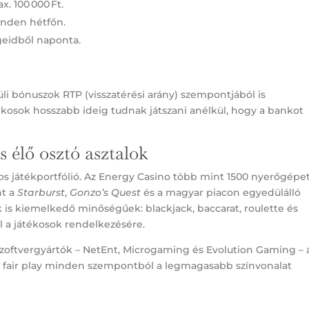
x. 100 000 Ft.
minden hétfőn.
égeidből naponta.
küli bónuszok RTP (visszatérési arány) szempontjából is
tékosok hosszabb ideig tudnak játszani anélkül, hogy a bankot
s élő osztó asztalok
os játékportfólió. Az Energy Casino több mint 1500 nyerőgépe
nt a
Starburst
,
Gonzo’s Quest
és a magyar piacon egyedülálló
ok is kiemelkedő minőségűek: blackjack, baccarat, roulette és
ll a játékosok rendelkezésére.
zoftvergyártók – NetEnt, Microgaming és Evolution Gaming – á
és a fair play minden szempontból a legmagasabb színvonalat