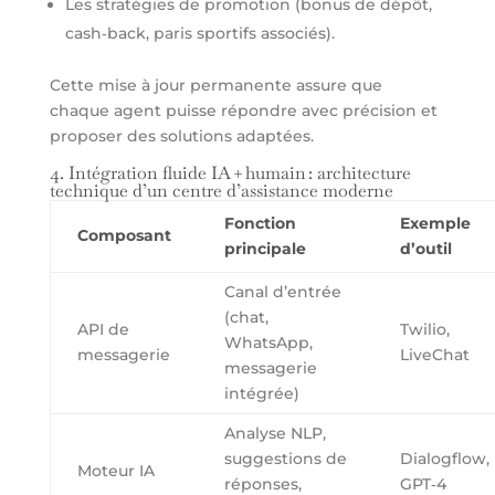
Les stratégies de promotion (bonus de dépôt,
cash‑back, paris sportifs associés).
Cette mise à jour permanente assure que
chaque agent puisse répondre avec précision et
proposer des solutions adaptées.
4. Intégration fluide IA + humain : architecture
technique d’un centre d’assistance moderne
Fonction
Exemple
Composant
principale
d’outil
Canal d’entrée
(chat,
API de
Twilio,
WhatsApp,
messagerie
LiveChat
messagerie
intégrée)
Analyse NLP,
suggestions de
Dialogflow,
Moteur IA
réponses,
GPT‑4