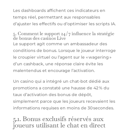
Les dashboards affichent ces indicateurs en
temps réel, permettant aux responsables
d’ajuster les effectifs ou d’optimiser les scripts IA.
5. Comment le support 24 / 7 influence la stratégie
de bonus des casinos Live
Le support agit comme un ambassadeur des
conditions de bonus. Lorsque le joueur interroge
le croupier virtuel ou l’agent sur le « wagering »
d’un cashback, une réponse claire évite les
malentendus et encourage l’activation.
Un casino qui a intégré un chat‑bot dédié aux
promotions a constaté une hausse de 42 % du
taux d’activation des bonus de dépôt,
simplement parce que les joueurs recevaient les
informations requises en moins de 30 secondes.
5.1. Bonus exclusifs réservés aux
joueurs utilisant le chat en direct