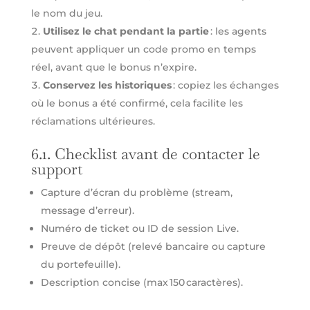
le nom du jeu.
Utilisez le chat pendant la partie
: les agents
peuvent appliquer un code promo en temps
réel, avant que le bonus n’expire.
Conservez les historiques
: copiez les échanges
où le bonus a été confirmé, cela facilite les
réclamations ultérieures.
6.1. Checklist avant de contacter le
support
Capture d’écran du problème (stream,
message d’erreur).
Numéro de ticket ou ID de session Live.
Preuve de dépôt (relevé bancaire ou capture
du portefeuille).
Description concise (max 150 caractères).