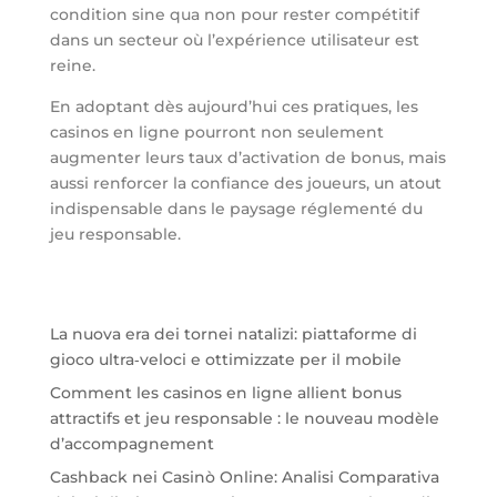
condition sine qua non pour rester compétitif
dans un secteur où l’expérience utilisateur est
reine.
En adoptant dès aujourd’hui ces pratiques, les
casinos en ligne pourront non seulement
augmenter leurs taux d’activation de bonus, mais
aussi renforcer la confiance des joueurs, un atout
indispensable dans le paysage réglementé du
jeu responsable.
La nuova era dei tornei natalizi: piattaforme di
gioco ultra‑veloci e ottimizzate per il mobile
Comment les casinos en ligne allient bonus
attractifs et jeu responsable : le nouveau modèle
d’accompagnement
Cashback nei Casinò Online: Analisi Comparativa