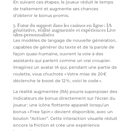
En suivant ces étapes, le joueur réduit le temps
de traitement et augmente ses chances
d’obtenir le bonus promis.
7. Futur du support dans les casinos en ligne : IA
générative, réalité augmentée et expériences Live
ultra‑personnalisées
Les modèles de langage de nouvelle génération,
capables de générer du texte et de la parole de
façon quasi‑humaine, ouvrent la voie à des
assistants qui parlent comme un vrai croupier.
Imaginez un avatar IA qui, pendant une partie de
roulette, vous chuchote « Votre mise de 20 €
déclenche le boost de 12 % ; voici le code ».
La réalité augmentée (RA) pourra superposer des
indicateurs de bonus directement sur l’écran du
joueur : une icône flottante apparaît lorsqu’un
bonus « Free Spin » devient disponible, avec un
bouton “Activer”. Cette interaction visuelle réduit
encore la friction et crée une expérience