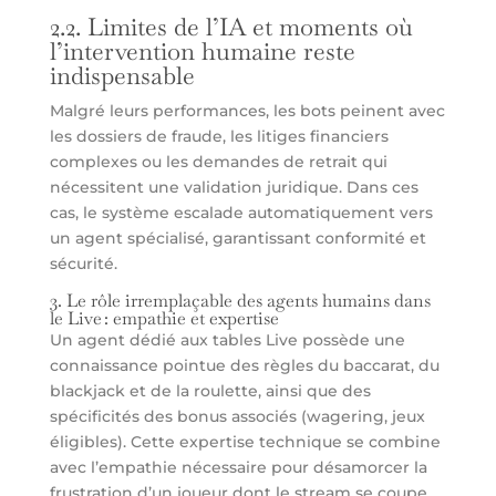
2.2. Limites de l’IA et moments où
l’intervention humaine reste
indispensable
Malgré leurs performances, les bots peinent avec
les dossiers de fraude, les litiges financiers
complexes ou les demandes de retrait qui
nécessitent une validation juridique. Dans ces
cas, le système escalade automatiquement vers
un agent spécialisé, garantissant conformité et
sécurité.
3. Le rôle irremplaçable des agents humains dans
le Live : empathie et expertise
Un agent dédié aux tables Live possède une
connaissance pointue des règles du baccarat, du
blackjack et de la roulette, ainsi que des
spécificités des bonus associés (wagering, jeux
éligibles). Cette expertise technique se combine
avec l’empathie nécessaire pour désamorcer la
frustration d’un joueur dont le stream se coupe