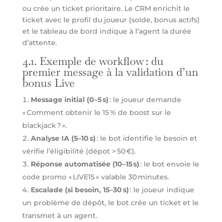
ou crée un ticket prioritaire. Le CRM enrichit le
ticket avec le profil du joueur (solde, bonus actifs)
et le tableau de bord indique à l’agent la durée
d’attente.
4.1. Exemple de workflow : du
premier message à la validation d’un
bonus Live
Message initial (0–5 s)
: le joueur demande
« Comment obtenir le 15 % de boost sur le
blackjack ? ».
Analyse IA (5–10 s)
: le bot identifie le besoin et
vérifie l’éligibilité (dépot > 50 €).
Réponse automatisée (10–15 s)
: le bot envoie le
code promo « LIVE15 » valable 30 minutes.
Escalade (si besoin, 15–30 s)
: le joueur indique
un problème de dépôt, le bot crée un ticket et le
transmet à un agent.