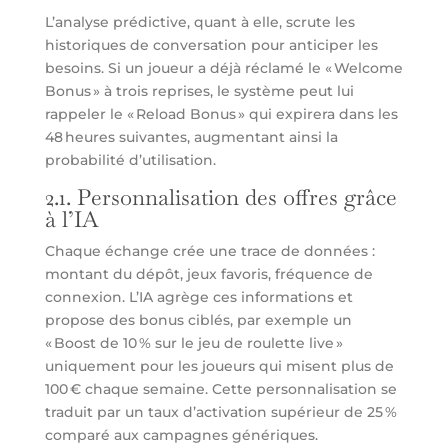
L’analyse prédictive, quant à elle, scrute les
historiques de conversation pour anticiper les
besoins. Si un joueur a déjà réclamé le « Welcome
Bonus » à trois reprises, le système peut lui
rappeler le « Reload Bonus » qui expirera dans les
48 heures suivantes, augmentant ainsi la
probabilité d’utilisation.
2.1. Personnalisation des offres grâce
à l’IA
Chaque échange crée une trace de données :
montant du dépôt, jeux favoris, fréquence de
connexion. L’IA agrège ces informations et
propose des bonus ciblés, par exemple un
« Boost de 10 % sur le jeu de roulette live »
uniquement pour les joueurs qui misent plus de
100 € chaque semaine. Cette personnalisation se
traduit par un taux d’activation supérieur de 25 %
comparé aux campagnes génériques.