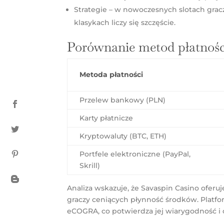
Strategie – w nowoczesnych slotach gracze
klasykach liczy się szczęście.
Porównanie metod płatnośc
Metoda płatności
Przelew bankowy (PLN)
Karty płatnicze
Kryptowaluty (BTC, ETH)
Portfele elektroniczne (PayPal,
Skrill)
Analiza wskazuje, że Savaspin Casino oferuj
graczy ceniących płynność środków. Platfor
eCOGRA, co potwierdza jej wiarygodność 