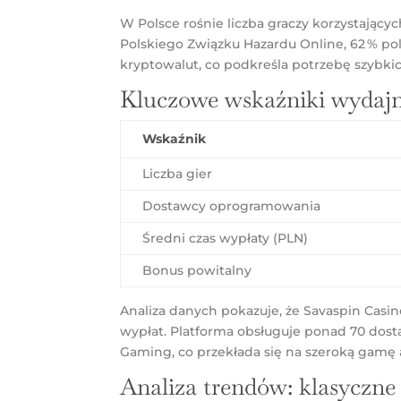
W Polsce rośnie liczba graczy korzystający
Polskiego Związku Hazardu Online, 62 % pols
kryptowalut, co podkreśla potrzebę szybki
Kluczowe wskaźniki wydajn
Wskaźnik
Liczba gier
Dostawcy oprogramowania
Średni czas wypłaty (PLN)
Bonus powitalny
Analiza danych pokazuje, że Savaspin Casi
wypłat. Platforma obsługuje ponad 70 dost
Gaming, co przekłada się na szeroką gamę
Analiza trendów: klasyczne