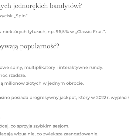
nych jednorękich bandytów?
ycisk „Spin”.
iektórych tytułach, np. 96,5 % w „Classic Fruit”.
bywają popularność?
 spiny, multiplikatory i interaktywne rundy.
hoć rzadsze.
ą milionów złotych w jednym obrocie.
sino posiada progresywny jackpot, który w 2022 r. wypłacił
a
rócej, co sprzyja szybkim sesjom.
ciągają wizualnie, co zwiększa zaangażowanie.