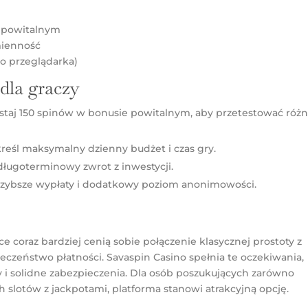
 powitalnym
mienność
ko przeglądarka)
dla graczy
taj 150 spinów w bonusie powitalnym, aby przetestować róż
określ maksymalny dzienny budżet i czas gry.
 długoterminowy zwrot z inwestycji.
ajszybsze wypłaty i dodatkowy poziom anonimowości.
e coraz bardziej cenią sobie połączenie klasycznej prostoty z
czeństwo płatności. Savaspin Casino spełnia te oczekiwania,
y i solidne zabezpieczenia. Dla osób poszukujących zarówno
 slotów z jackpotami, platforma stanowi atrakcyjną opcję.