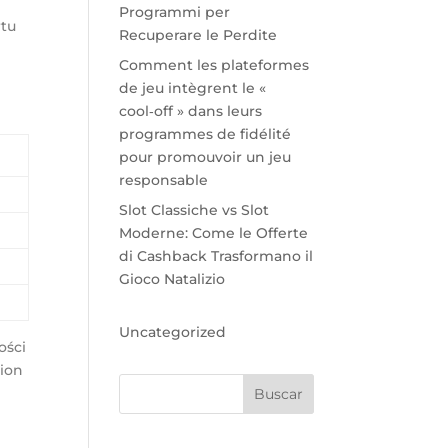
Programmi per
rtu
Recuperare le Perdite
Comment les plateformes
de jeu intègrent le «
cool‑off » dans leurs
programmes de fidélité
pour promouvoir un jeu
responsable
Slot Classiche vs Slot
Moderne: Come le Offerte
di Cashback Trasformano il
Gioco Natalizio
Uncategorized
ości
tion
Buscar