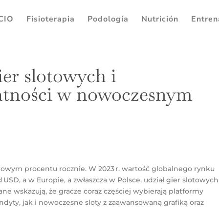
CIO
Fisioterapia
Podología
Nutrición
Entren
er slotowych i
łatności w nowoczesnym
rowym procentu rocznie. W 2023 r. wartość globalnego rynku
USD, a w Europie, a zwłaszcza w Polsce, udział gier slotowych
e wskazują, że gracze coraz częściej wybierają platformy
dyty, jak i nowoczesne sloty z zaawansowaną grafiką oraz