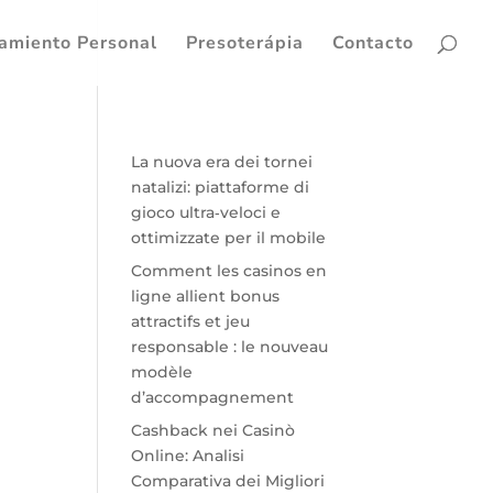
amiento Personal
Presoterápia
Contacto
La nuova era dei tornei
natalizi: piattaforme di
gioco ultra‑veloci e
ottimizzate per il mobile
Comment les casinos en
ligne allient bonus
attractifs et jeu
responsable : le nouveau
modèle
d’accompagnement
Cashback nei Casinò
Online: Analisi
Comparativa dei Migliori