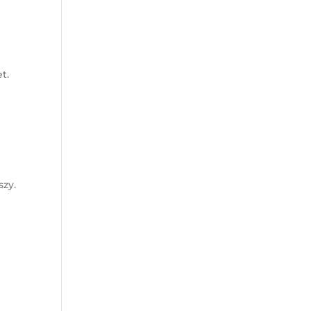
t.
zy.