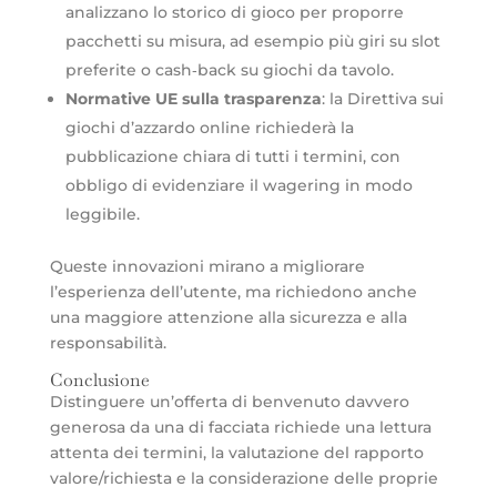
analizzano lo storico di gioco per proporre
pacchetti su misura, ad esempio più giri su slot
preferite o cash‑back su giochi da tavolo.
Normative UE sulla trasparenza
: la Direttiva sui
giochi d’azzardo online richiederà la
pubblicazione chiara di tutti i termini, con
obbligo di evidenziare il wagering in modo
leggibile.
Queste innovazioni mirano a migliorare
l’esperienza dell’utente, ma richiedono anche
una maggiore attenzione alla sicurezza e alla
responsabilità.
Conclusione
Distinguere un’offerta di benvenuto davvero
generosa da una di facciata richiede una lettura
attenta dei termini, la valutazione del rapporto
valore/richiesta e la considerazione delle proprie