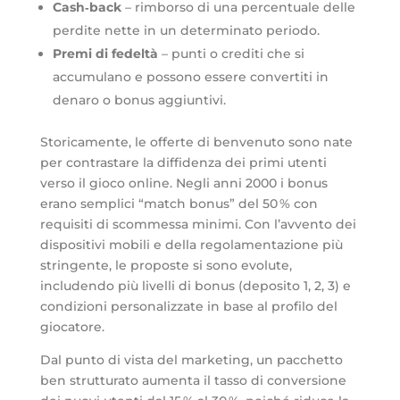
Cash‑back
– rimborso di una percentuale delle
perdite nette in un determinato periodo.
Premi di fedeltà
– punti o crediti che si
accumulano e possono essere convertiti in
denaro o bonus aggiuntivi.
Storicamente, le offerte di benvenuto sono nate
per contrastare la diffidenza dei primi utenti
verso il gioco online. Negli anni 2000 i bonus
erano semplici “match bonus” del 50 % con
requisiti di scommessa minimi. Con l’avvento dei
dispositivi mobili e della regolamentazione più
stringente, le proposte si sono evolute,
includendo più livelli di bonus (deposito 1, 2, 3) e
condizioni personalizzate in base al profilo del
giocatore.
Dal punto di vista del marketing, un pacchetto
ben strutturato aumenta il tasso di conversione