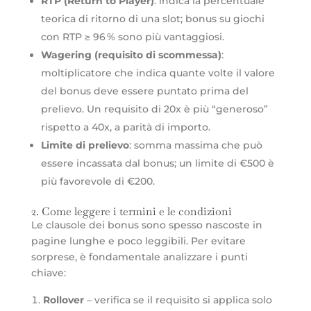
RTP (Return to Player)
: indica la percentuale
teorica di ritorno di una slot; bonus su giochi
con RTP ≥ 96 % sono più vantaggiosi.
Wagering (requisito di scommessa)
:
moltiplicatore che indica quante volte il valore
del bonus deve essere puntato prima del
prelievo. Un requisito di 20x è più “generoso”
rispetto a 40x, a parità di importo.
Limite di prelievo
: somma massima che può
essere incassata dal bonus; un limite di €500 è
più favorevole di €200.
2. Come leggere i termini e le condizioni
Le clausole dei bonus sono spesso nascoste in
pagine lunghe e poco leggibili. Per evitare
sorprese, è fondamentale analizzare i punti
chiave:
Rollover
– verifica se il requisito si applica solo