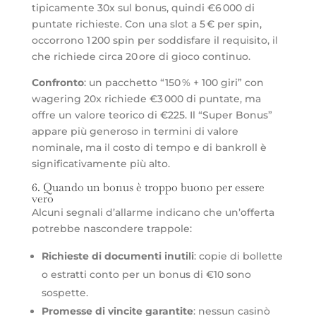
tipicamente 30x sul bonus, quindi €6 000 di
puntate richieste. Con una slot a 5 € per spin,
occorrono 1 200 spin per soddisfare il requisito, il
che richiede circa 20 ore di gioco continuo.
Confronto
: un pacchetto “150 % + 100 giri” con
wagering 20x richiede €3 000 di puntate, ma
offre un valore teorico di €225. Il “Super Bonus”
appare più generoso in termini di valore
nominale, ma il costo di tempo e di bankroll è
significativamente più alto.
6. Quando un bonus è troppo buono per essere
vero
Alcuni segnali d’allarme indicano che un’offerta
potrebbe nascondere trappole:
Richieste di documenti inutili
: copie di bollette
o estratti conto per un bonus di €10 sono
sospette.
Promesse di vincite garantite
: nessun casinò