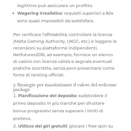
legittimo può assicurare un profitto.
Wagering irrealistico
: requisiti superiori a 80x
sono quasi impossibili da soddisfare.
Per verificare l’affidabilità, controllare la licenza
(Malta Gaming Authority, UKGC, etc.) e leggere le
recensioni su piattaforme indipendenti.
Netfutures2016, ad esempio, fornisce un elenco
di casinò con licenza valida e segnala eventuali
pratiche scorrette, senza però presentarsi come
fonte di ranking ufficiali.
7. Strategie per massimizzare il valore del welcome
package
Pianificazione del deposito
: suddividere il
primo deposito in più tranche per sfruttare
bonus progressivi senza superare i limiti di
prelievo.
Utilizzo dei giri gratuiti
: giocare i free spin su