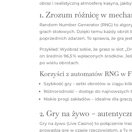
obraz i realistyczną atmosferę kasyna, jakby
1. Zrozum różnicę w mecha
Random Number Generator (RNG) to algoryt
grach stołowych. Dzięki temu każdy obrót b
poprzednich zdarzeń. To sprawia, że gra jes
Przykład: Wyobraź sobie, że grasz w slot „D
on średnio 96,5 % wpłaconych środków. Jeśli
po wielu obrotach.
Korzyści z automatów RNG w Fi
Szybkość gry – setki obrotów w ciągu kil
Różnorodność – dostęp do najnowszych t
Niskie progi zakładów – idealne dla gra
2. Gry na żywo – autentyczn
Gry na żywo (Live Casino) to połączenie tr
prowadzą grę w czasie rzeczywistym, a Ty 