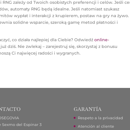
NG zależy od Twoich osobistych preferencji i celów. Jeśli ce
adów, automaty RNG będą idealne. Jeśli natomiast szukasz
mitów wypłat i interakcji z krupierem, postaw na gry na żywo.
pewnia solidne wsparcie, szeroką gamę metod płatności i
czyć, co działa najlepiej dla Ciebie? Odwiedź
online-
uż dziś. Nie zwlekaj – zarejestruj się, skorzystaj z bonusu
noszą Ci najwięcej radości i wygranych.
NTACTO
GARANTÍA
IOSEGOVIA
Respeto a la privacidad
e Sexmo del Espinar 3
Atención al cliente