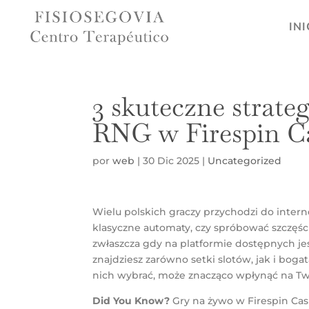
INI
3 skuteczne strate
RNG w Firespin C
por
web
|
30 Dic 2025
|
Uncategorized
Wielu polskich graczy przychodzi do inter
klasyczne automaty, czy spróbować szczęśc
zwłaszcza gdy na platformie dostępnych je
znajdziesz zarówno setki slotów, jak i bogat
nich wybrać, może znacząco wpłynąć na Two
Did You Know?
Gry na żywo w Firespin Cas