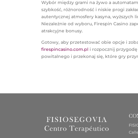
Wybór między grami na żywo a automatami R
szybkość, różnorodność i niskie progi zakł
autentycznej atmosfery kasyna, wyższych li
Niezależnie od wyboru, Firespin Casino za
atrakcyjne bonusy.
Gotowy, aby przetestować obie opcje i zoba
firespincasino.com.pl
i rozpocznij przygodę j
powitalnego i przekonaj się, które gry przy
CO
FIS
Call