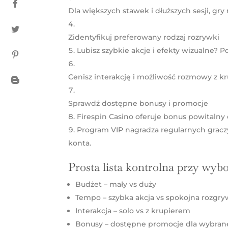
Dla większych stawek i dłuższych sesji, gr
Zidentyfikuj preferowany rodzaj rozrywki
Lubisz szybkie akcje i efekty wizualne? 
Cenisz interakcję i możliwość rozmowy z kr
Sprawdź dostępne bonusy i promocje
Firespin Casino oferuje bonus powitalny 
Program VIP nagradza regularnych gra
konta.
Prosta lista kontrolna przy wyb
Budżet – mały vs duży
Tempo – szybka akcja vs spokojna rozgr
Interakcja – solo vs z krupierem
Bonusy – dostępne promocje dla wybran