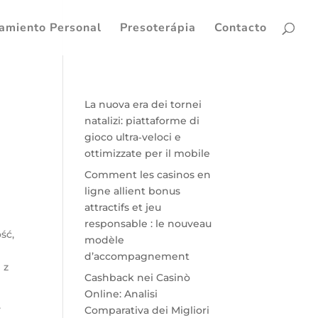
amiento Personal
Presoterápia
Contacto
La nuova era dei tornei
natalizi: piattaforme di
gioco ultra‑veloci e
ottimizzate per il mobile
Comment les casinos en
ligne allient bonus
attractifs et jeu
responsable : le nouveau
ść,
modèle
d’accompagnement
 z
Cashback nei Casinò
Online: Analisi
y
Comparativa dei Migliori