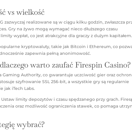
ć vs wielkość
 zazwyczaj realizowane są w ciągu kilku godzin, zwłaszcza pr
roces. Gry na żywo mogą wymagać nieco dłuższego czasu
limity wypłat, co jest atrakcyjne dla graczy z dużym kapitałem
opularne kryptowaluty, takie jak Bitcoin i Ethereum, co pozw
jednocześnie zapewnia pełną anonimowość.
 dlaczego warto zaufać Firespin Casino?
a Gaming Authority, co gwarantuje uczciwość gier oraz ochro
suje szyfrowanie SSL 256‑bit, a wszystkie gry są regularnie
e jak iTech Labs.
 Ustaw limity depozytów i czasu spędzanego przy grach. Fires
czenia oraz możliwość ograniczenia stawek, co pomaga utrz
tegię wybrać?