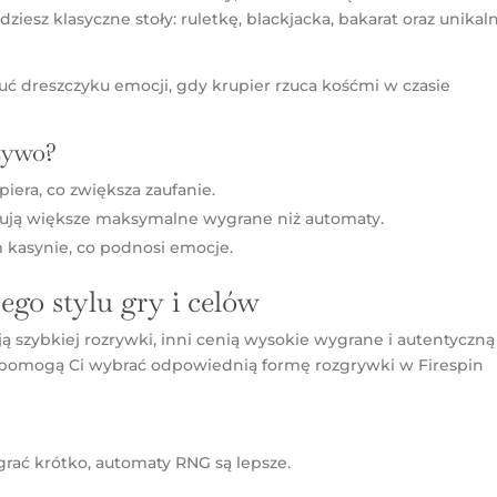
ziesz klasyczne stoły: ruletkę, blackjacka, bakarat oraz unikal
zuć dreszczyku emocji, gdy krupier rzuca kośćmi w czasie
żywo?
iera, co zwiększa zaufanie.
ferują większe maksymalne wygrane niż automaty.
m kasynie, co podnosi emocje.
ego stylu gry i celów
ją szybkiej rozrywki, inni cenią wysokie wygrane i autentyczną
óre pomogą Ci wybrać odpowiednią formę rozgrywki w Firespin
 grać krótko, automaty RNG są lepsze.