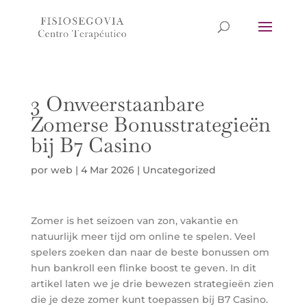
3 Onweerstaanbare
Zomerse Bonusstrategieën
bij B7 Casino
por
web
|
4 Mar 2026
|
Uncategorized
Zomer is het seizoen van zon, vakantie en
natuurlijk meer tijd om online te spelen. Veel
spelers zoeken dan naar de beste bonussen om
hun bankroll een flinke boost te geven. In dit
artikel laten we je drie bewezen strategieën zien
die je deze zomer kunt toepassen bij B7 Casino.