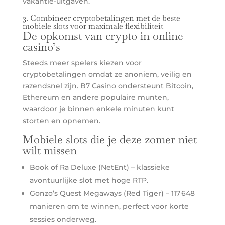
vakantie-uitgaven.
3. Combineer cryptobetalingen met de beste
mobiele slots voor maximale flexibiliteit
De opkomst van crypto in online
casino’s
Steeds meer spelers kiezen voor
cryptobetalingen omdat ze anoniem, veilig en
razendsnel zijn. B7 Casino ondersteunt Bitcoin,
Ethereum en andere populaire munten,
waardoor je binnen enkele minuten kunt
storten en opnemen.
Mobiele slots die je deze zomer niet
wilt missen
Book of Ra Deluxe (NetEnt) – klassieke
avontuurlijke slot met hoge RTP.
Gonzo’s Quest Megaways (Red Tiger) – 117 648
manieren om te winnen, perfect voor korte
sessies onderweg.