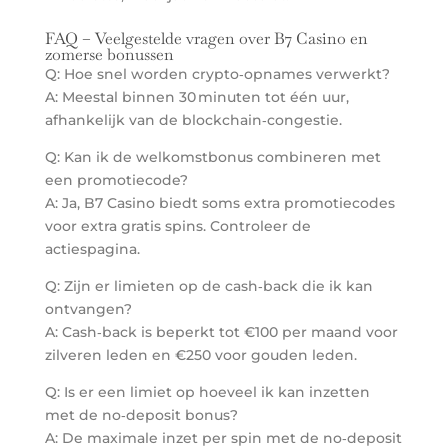
FAQ – Veelgestelde vragen over B7 Casino en
zomerse bonussen
Q: Hoe snel worden crypto‑opnames verwerkt?
A: Meestal binnen 30 minuten tot één uur,
afhankelijk van de blockchain‑congestie.
Q: Kan ik de welkomstbonus combineren met
een promotiecode?
A: Ja, B7 Casino biedt soms extra promotiecodes
voor extra gratis spins. Controleer de
actiespagina.
Q: Zijn er limieten op de cash‑back die ik kan
ontvangen?
A: Cash‑back is beperkt tot €100 per maand voor
zilveren leden en €250 voor gouden leden.
Q: Is er een limiet op hoeveel ik kan inzetten
met de no‑deposit bonus?
A: De maximale inzet per spin met de no‑deposit