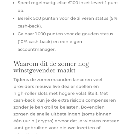
Speel regelmatig: elke €100 inzet levert 1 punt
op.
Bereik 500 punten voor de zilveren status (5 %
cash‑back).
Ga naar 1.000 punten voor de gouden status
(10 % cash‑back) en een eigen
accountmanager.
Waarom dit de zomer nog
winstgevender maakt
Tijdens de zomermaanden lanceren veel
providers nieuwe live dealer spellen en
high‑roller slots met hogere volatiliteit. Met
cash‑back kun je de extra risico’s compenseren
zonder je bankroll te belasten. Bovendien
zorgen de snelle uitbetalingen (soms binnen
één uur bij crypto) ervoor dat je winsten meteen
kunt gebruiken voor nieuwe inzetten of