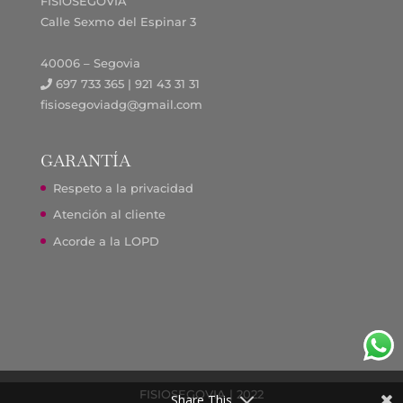
FISIOSEGOVIA
Calle Sexmo del Espinar 3
40006 – Segovia
697 733 365 | 921 43 31 31
fisiosegoviadg@gmail.com
GARANTÍA
Respeto a la privacidad
Atención al cliente
Acorde a la LOPD
FISIOSEGOVIA | 2022
Share This