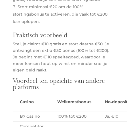
Stort minimaal €20 om de 100 %
stortingsbonus te activeren, die vaak tot €200
kan oplopen.
Praktisch voorbeeld
Stel, je claimt €10 gratis en stort daarna €50. Je
ontvangt een extra €50 bonus (100 % tot €200).
Je begint met €110 speeltegoed, waardoor je
meer kansen hebt op winst en minder snel je
eigen geld raakt.
Voordeel ten opzichte van andere
platforms
Casino
Welkomstbonus
No‑deposi
B7 Casino
100 % tot €200
Ja, €10
Competitor