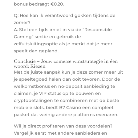
bonus bedraagt €0,20.
Q: Hoe kan ik verantwoord gokken tijdens de
zomer?
A: Stel een tijdslimiet in via de “Responsible
Gaming” sectie en gebruik de
zelfuitsluitingsoptie als je merkt dat je meer
speelt dan gepland.
Conclusie – Jouw zomerse winststrategie in één
woord: Kiezen
Met de juiste aanpak kun je deze zomer meer uit
je speeltegoed halen dan ooit tevoren. Door de
welkomstbonus en no‑deposit aanbieding te
claimen, je VIP‑status op te bouwen en
cryptobetalingen te combineren met de beste
mobiele slots, biedt B7 Casino een compleet
pakket dat weinig andere platforms evenaren.
Wil je direct profiteren van deze voordelen?
Vergelijk eerst met andere aanbieders en