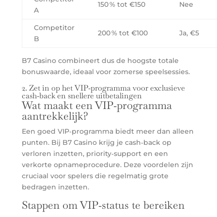
150 % tot €150
Nee
A
Competitor
200 % tot €100
Ja, €5
B
B7 Casino combineert dus de hoogste totale
bonuswaarde, ideaal voor zomerse speelsessies.
2. Zet in op het VIP‑programma voor exclusieve
cash‑back en snellere uitbetalingen
Wat maakt een VIP‑programma
aantrekkelijk?
Een goed VIP‑programma biedt meer dan alleen
punten. Bij B7 Casino krijg je cash‑back op
verloren inzetten, priority‑support en een
verkorte opnameprocedure. Deze voordelen zijn
cruciaal voor spelers die regelmatig grote
bedragen inzetten.
Stappen om VIP‑status te bereiken