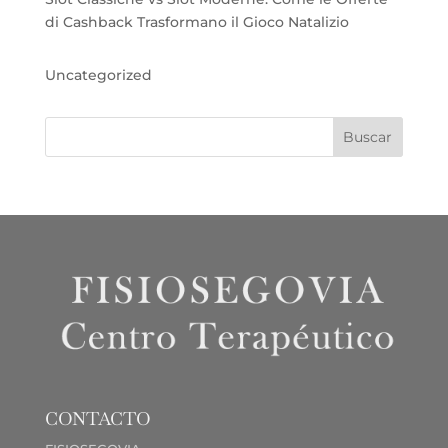
di Cashback Trasformano il Gioco Natalizio
Uncategorized
Buscar
CONTACTO